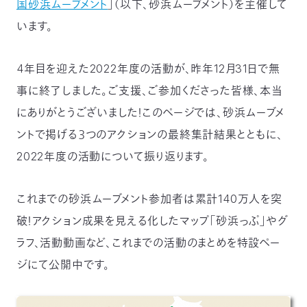
国砂浜ムーブメント
」（以下、砂浜ムーブメント）を主催して
つ
プ
います。
ラ
よ
地
イ
く
図・
バ
資
あ
ア
シ
い
料
る
ク
ー
室
ご
4年目を迎えた2022年度の活動が、昨年12月31日で無
セ
ポ
質
ス
リ
問
シ
て
事に終了しました。ご支援、ご参加くださった皆様、本当
ー
)
Instagram
Youtube
にありがとうございました！このページでは、砂浜ムーブメ
公
ントで掲げる３つのアクションの最終集計結果とともに、
益
財
団
2022年度の活動について振り返ります。
法
人
日
本
これまでの砂浜ムーブメント参加者は累計140万人を突
自
然
破！アクション成果を見える化したマップ「砂浜っぷ」やグ
保
護
協
ラフ、活動動画など、これまでの活動のまとめを特設ペー
会
ジにて公開中です。
The
Nature
Conservation
Society
of
Japan(NACS-
J)