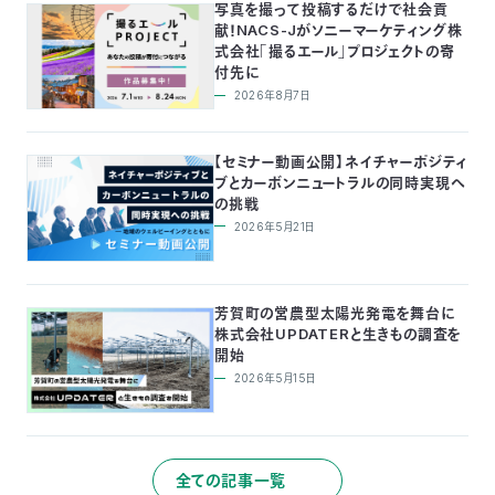
写真を撮って投稿するだけで社会貢
献！NACS-Jがソニーマーケティング株
式会社「撮るエール」プロジェクトの寄
付先に
2026年8月7日
【セミナー動画公開】ネイチャーポジティ
ブとカーボンニュートラルの同時実現へ
の挑戦
2026年5月21日
芳賀町の営農型太陽光発電を舞台に
株式会社UPDATERと生きもの調査を
開始
2026年5月15日
全ての記事一覧