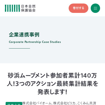
寄付する
All
menu
全メニュ
ー
企業連携事例
メ
お
デ
問
ィ
い
Corporate Partnership Case Studies
nglish
ア
合
の
わ
方
せ
へ
会
員
の
砂浜ムーブメント参加者累計140万
方
人！３つのアクション最終集計結果を
へ
発表します！
寄
株式会社バイオーム、株式会社ピリカ、こくみん共済