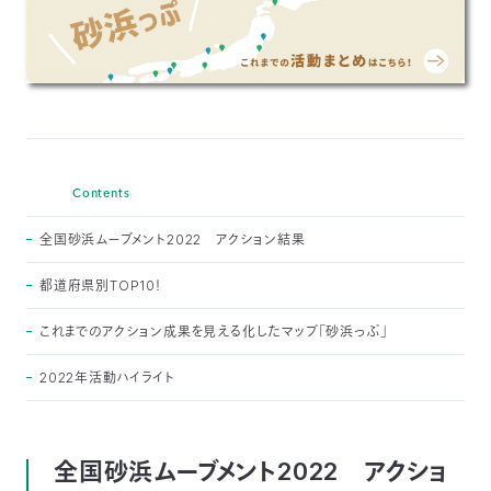
〒
104-
0033
東
京
都
中
央
Contents
区
新
全国砂浜ムーブメント2022 アクション結果
川
1-
都道府県別TOP10！
16-
10
これまでのアクション成果を見える化したマップ「砂浜っぷ」
ミ
ト
2022年活動ハイライト
ヨ
ビ
ル
2F
全国砂浜ムーブメント2022 アクショ
TEL：