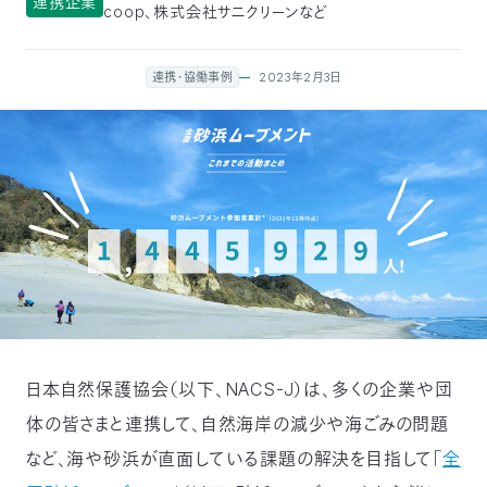
連携企業
coop、株式会社サニクリーンなど
付
日
で
2023年2月3日
連携・協働事例
本
活
活
自
動
自
動
然
紹
然
支
を
保
介
観
援
企
支
護
察
の
業
更
え
協
指
方
連
新
日本自然保護協会（以下、NACS-J）は、多くの企業や団
る
会
導
法
携
情
体の皆さまと連携して、自然海岸の減少や海ごみの問題
など、海や砂浜が直面している課題の解決を目指して「
全
に
員
報