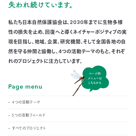
失われ続けています。
付
日
で
私たち日本自然保護協会は、2030年までに生物多様
本
活
性の損失を止め、
回復へと導くネイチャーポジティブの実
活
自
動
自
現を目指し、
地域、企業、研究機関、そして全国各地の自
動
然を守る仲間と協働し、
4つの活動テーマのもと、それぞ
然
紹
然
支
れのプロジェクトに注力しています。
を
保
介
観
援
企
支
護
察
の
業
更
Page menu
え
協
指
方
連
新
4つの活動テーマ
る
会
導
法
携
5つの活動フィールド
情
すべてのプロジェクト
に
員
報