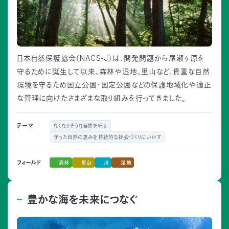
日本自然保護協会（NACS-J）は、開発問題から尾瀬ヶ原を
守るために誕生して以来、森林や湿地、里山など、貴重な自然
環境を守るため国立公園・国定公園などの保護地域化や適正
な管理に向けたさまざまな取り組みを行ってきました。
テーマ
なくなりそうな自然を守る
守った自然の恵みを持続的な社会づくりにいかす
森林
里山
川
湿地
フィールド
豊かな海を未来につなぐ