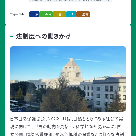
海
森林
里山
川
湿地
フィールド
法制度への働きかけ
日本自然保護協会（NACS-J）は、自然とともにある社会の実
現に向けて、世界の動向を見据え、科学的な知見を基に、国
立公園、環境影響評価、絶滅危惧種の保護などの様々な法制