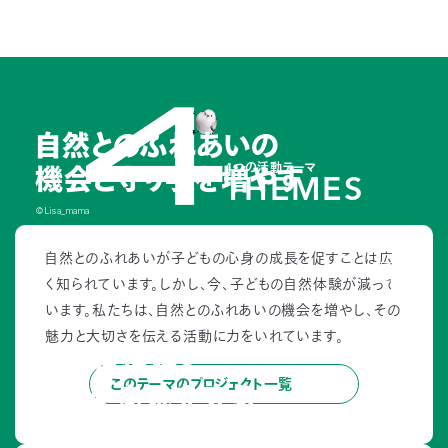
つ
プ
ラ
よ
地
イ
く
図・
バ
資
あ
ア
シ
い
料
る
ク
ー
室
ご
セ
ポ
質
ス
リ
問
シ
て
ー
)
Instagram
Youtube
自然とのふれあいの
4つの活動テーマ
機会と守り手を増やす
公
THEMES
益
財
©Lisa_mama
団
法
人
THEME
自然とのふれあいが子どもの心身の成長を促すことは広
1
日
本
く知られています。しかし、今、子どもの自然体験が減って
自
然
います。私たちは、自然とのふれあいの機会を増やし、その
保
護
魅力と大切さを伝える活動に力をいれています。
協
絶滅危惧種と
会
このテーマのプロジェクト一覧
The
Nature
その生息地を守る
Conservation
Society
of
©与名正三
Japan(NACS-
J)