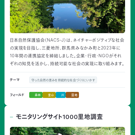
日本自然保護協会（NACS-J）は、ネイチャーポジティブな社会
の実現を目指し、三菱地所、群馬県みなかみ町と2023年に
10年間の連携協定を締結しました。企業・行政・NGOがそれ
ぞれの知見を活かし、持続可能な社会の実現に取り組みます。
テーマ
守った自然の恵みを持続的な社会づくりにいかす
森林
里山
川
湿地
フィールド
モニタリングサイト1000里地調査