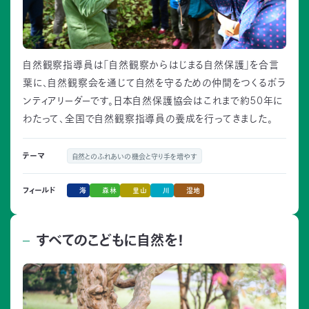
自然観察指導員は「自然観察からはじまる自然保護」を合言
葉に、自然観察会を通じて自然を守るための仲間をつくるボラ
ンティアリーダーです。日本自然保護協会はこれまで約50年に
わたって、全国で自然観察指導員の養成を行ってきました。
テーマ
自然とのふれあいの機会と守り手を増やす
海
森林
里山
川
湿地
フィールド
すべてのこどもに自然を！