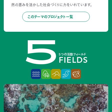
4
03-
然の恵みを活かした社会づくりに力をいれています。
3553-
4101（代
このテーマのプロジェクト一覧
表）
5
FAX：
03-
3553-
0139
閉じる
5つの活動フィールド
FIELDS
FIELD