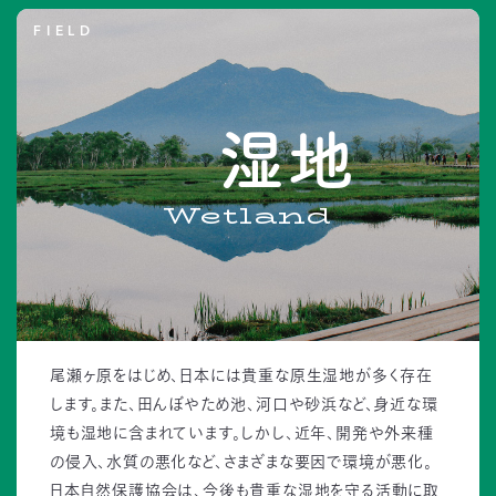
FIELD
湿地
Wetland
尾瀬ヶ原をはじめ、日本には貴重な原生湿地が多く存在
します。また、田んぼやため池、河口や砂浜など、身近な環
境も湿地に含まれています。しかし、近年、開発や外来種
の侵入、水質の悪化など、さまざまな要因で環境が悪化。
日本自然保護協会は、今後も貴重な湿地を守る活動に取