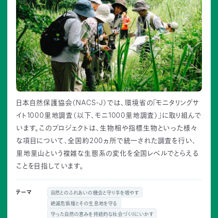
日本自然保護協会（NACS-J）では、環境省の「モニタリングサ
イト1000里地調査（以下、モニ1000里地調査）」に取り組んで
います。このプロジェクトは、生物相や指標生物といった様々
な項目について、全国約200ヵ所で統一された調査を行い、
里地里山という複雑な生態系の変化を全国レベルでとらえる
ことを目指しています。
テーマ
自然とのふれあいの機会と守り手を増やす
絶滅危惧種とその生息地を守る
守った自然の恵みを持続的な社会づくりにいかす