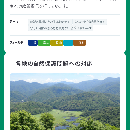
度への政策提言を行っています。
テーマ
絶滅危惧種とその生息地を守る
なくなりそうな自然を守る
守った自然の恵みを持続的な社会づくりにいかす
海
森林
里山
川
湿地
フィールド
各地の自然保護問題への対応