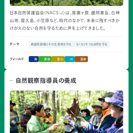
日本自然保護協会（NACS-J）は、尾瀬ヶ原、雌阿寒岳、白神
山地、屋久島、小笠原など、時代のなかで、未来に残すべきか
けがえのない自然を守るために声を上げてきました。
テーマ
絶滅危惧種とその生息地を守る
なくなりそうな自然を守る
海
森林
里山
川
湿地
フィールド
自然観察指導員の養成