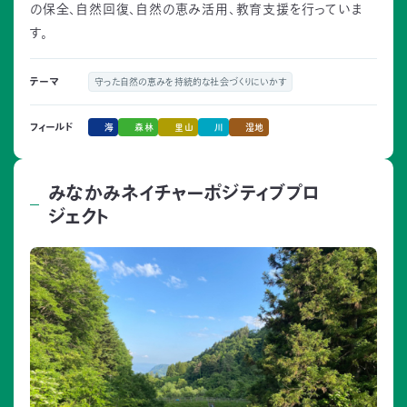
の保全、自然回復、自然の恵み活用、教育支援を行っていま
す。
テーマ
守った自然の恵みを持続的な社会づくりにいかす
海
森林
里山
川
湿地
フィールド
みなかみネイチャーポジティブプロ
ジェクト