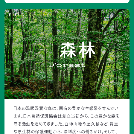
FIELD
森林
Forest
日本の温暖湿潤な森は、固有の豊かな生態系を育んでい
ます。日本自然保護協会は創立当初から、この豊かな森を
守る活動を進めてきました。白神山地や屋久島など、貴重
な原生林の保護運動から、法制度への働きかけ。そして、