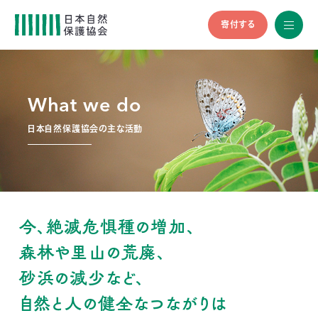
寄付する
All
menu
全メニュ
ー
What we do
メ
お
デ
問
ィ
い
日本自然保護協会の主な活動
nglish
ア
合
の
わ
方
せ
へ
会
員
の
今、絶滅危惧種の増加、
方
森林や里山の荒廃、
へ
砂浜の減少など、
寄
自然と人の健全なつながりは