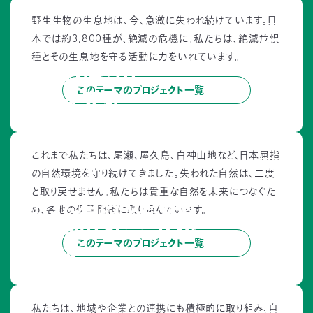
〒
THEME
野生生物の生息地は、今、急激に失われ続けています。日
2
104-
本では約3,800種が、絶滅の危機に。私たちは、絶滅危惧
0033
種とその生息地を守る活動に力をいれています。
東
京
なくなりそうな
都
このテーマのプロジェクト一覧
自然を守る
中
央
区
新
THEME
これまで私たちは、尾瀬、屋久島、白神山地など、日本屈指
3
川
の自然環境を守り続けてきました。失われた自然は、二度
1-
16-
と取り戻せません。私たちは貴重な自然を未来につなぐた
守った自然の恵みを
10
め、各地の保護問題に取り組んでいます。
ミ
持続的な社会づくりに
ト
このテーマのプロジェクト一覧
ヨ
いかす
ビ
©ラッシュジャパン合同会社
ル
2F
THEME
TEL：
私たちは、地域や企業との連携にも積極的に取り組み、自