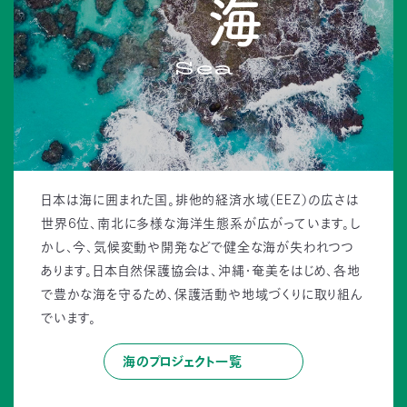
海
Sea
日本は海に囲まれた国。排他的経済水域（EEZ）の広さは
世界6位、南北に多様な海洋生態系が広がっています。し
かし、今、気候変動や開発などで健全な海が失われつつ
あります。日本自然保護協会は、沖縄・奄美をはじめ、各地
で豊かな海を守るため、保護活動や地域づくりに取り組ん
でいます。
海のプロジェクト一覧