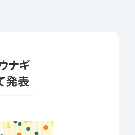
ウナギ
て発表