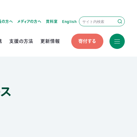
員の方へ
メディアの方へ
資料室
English
携
支援の方法
更新情報
寄付する
ース