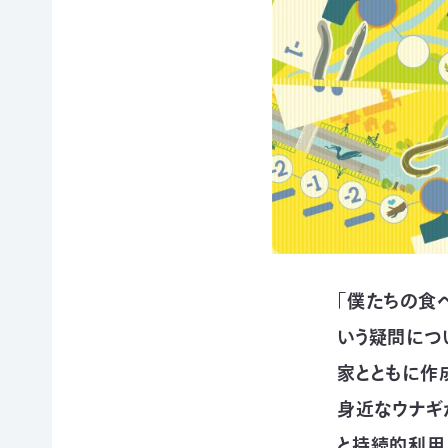
イヌワ
日本自
法制
然保
シ保
然保護
度へ
護
全
協会の
の働き
日本
歴史
かけ
サシバ
版ネイ
の保
地図・
各地
チャー
全
アクセ
の自
ポジテ
ス
然保
ィブア
赤谷
護問
プロー
プロジ
採用情
題へ
チ
ェクト
報
の対
国際
ユネス
応
連携
コエコ
自然
／
パーク
観察
IUCN
の推
「僕たちの食
指導
日本
進
員の
委員
いう疑問につ
みな
養成
会
かみ
家とともに作
すべ
日本自
ネイチ
てのこ
然保
身近なウナギ
ャーポ
どもに
護大
ジティ
と持続的利用