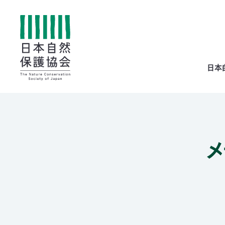
All
日本
menu
全メニュー
メ
寄
付