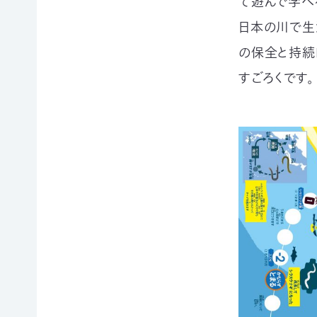
て遊んで学べ
例紹
今
自
サポー
介ブ
回
然
日本の川で生
ト情報
ック」
の
保
ダウ
講師一
の保全と持続
み
護
ンロ
覧
の
に
すごろくです。
ード
支
つ
講師依
援
な
企業
頼・研
が
連携
修依頼
る
事例
お
紹介
講
買
企業
い
の方
習
物
への
遺
お
お知
会
贈・
宝
らせ
相
エ
（セミ
続
イド
ナー
一
財
（不
等）
産
用
覧・
か
品
ら
の