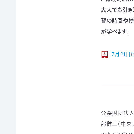
賞
ブプロ
大人でも引き
習の時間や博
が学べます。
自然
支援の
企業
観察
方法
連携
指導
TOP
TOP
7月21
員
TOP
サ
そ
寄付
ポ
の
（継
ー
他
続・
自然観
タ
の
都
察指導
ー
ご
度）
員講習
会
寄
会につ
連
員
付
いて
公益財団法人
携・
に
の
協働
自然観
な
方
部健三（中央
察指導
る
法
「事
員への