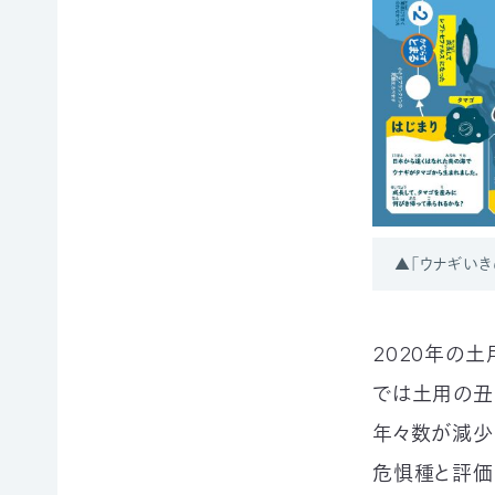
申
の
買
ご
取
寄
寄
込
付
付）
寄
遺
付
言
金
によ
控
るご
除
寄
に
付
▲「ウナギいき
つ
（遺
い
贈）
て
生
褒
前
2020年の土
章
寄
では土用の丑
制
付
度
に
年々数が減少
に
つ
つ
い
危惧種と評価
い
て