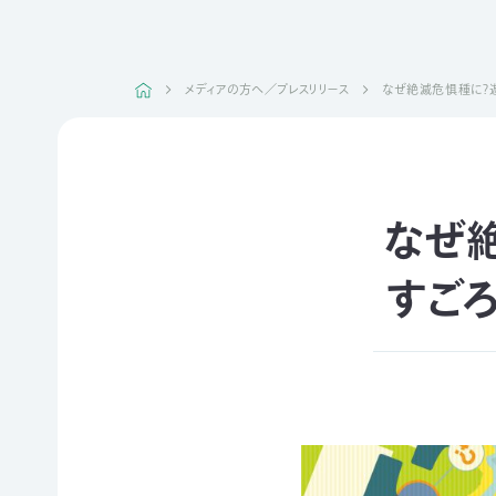
日本自
活動紹介TOP
然保
護協
メディアの方へ／プレスリリース
なぜ絶滅危惧種に？
会につ
陸の
自然
ジェク
いて
保護
を！
ト
TOP
区を
ネイチ
モニタ
つくる
ュア・
リング
豊か
フィー
サイト
なぜ
な海を
リング
1000
ミッシ
未来
里地
ョン・ビ
四国
につ
調査
ジョン
すご
のツキ
なぐ
ノワグ
里山
組織概
気候
マ保
の生
要
変動
全
物多
事業報
対策と
様性
草原
告書・
自然
を守る
のチョ
事業計
保護
ウ保
ライフ
画書・
の両
全
スタイ
財務
立
ルと自