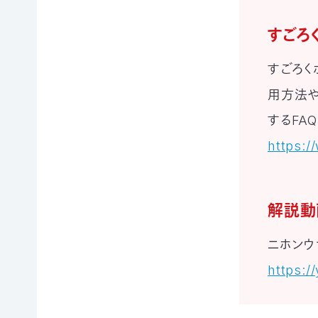
寄
ト
員
付
情
限
すごろ
報
定
知
コ
すごろく
ろ
ン
更
う、
新
テ
用方法や
情
自
ン
報
然
ツ
するFA
会
の
各
員
https:/
こ
種
の
と
お
方
へ
要
手
お
望・
続
問
声
き
解説動
い
合
明
（登
わ
団
録
せ
ニホンウ
体
情
か
報
https:/
ら
メディアの方へ
変
資料室
地図・アクセス
よくあるご質問
の
更
プライバシーポリシー
English
お
等）