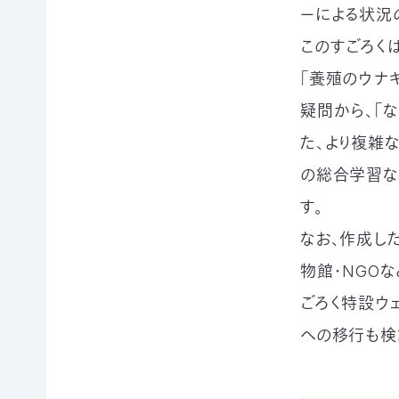
て
ーによる状況
相
会
続
このすごろくは
員
財
「養殖のウナ
制
産
度
（遺
疑問から、「
に
産）
つ
か
た、より複雑
い
ら
て
の総合学習な
の
活
ご
す。
動
寄
レ
付
なお、作成し
ポ
お
ー
物館・NGO
香
ト
典・
全
ごろく特設ウ
供
国
への移行も検
花
の
代
イ
によ
ベ
るご
ン
会