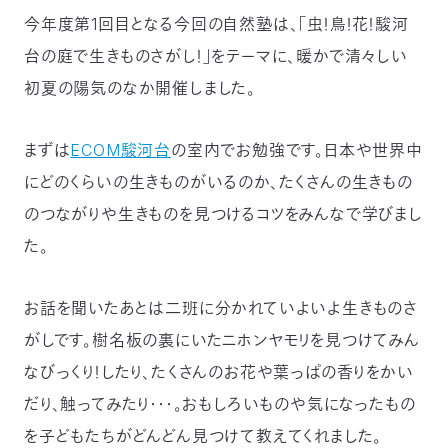
〒
今年度第1回目となる今回の自然塾は、「虫！鳥！花！駿河
104-
台の庭で生きものさがし！」をテーマに、暖かで清々しい
0033
東
初夏の陽気のなか開催しました。
京
都
中
まずは
ECOM駿河台
の室内でお勉強です。日本や世界中
央
にどのくらいの生きものがいるのか、たくさんの生きもの
区
新
のつながりや生きものを見つけるコツをみんなで学びまし
川
た。
1-
16-
10
お話を聞いたあとは二班に分かれていよいよ生きものさ
ミ
ト
がしです。樹名板の裏にいたニホンヤモリを見つけてみん
ヨ
なびっくり！したり、たくさんのお花や葉っぱの香りをかい
ビ
ル
だり、触ってみたり・・・。おもしろいものや気になったもの
2F
を子どもたちがどんどん見つけて教えてくれました。
TEL：