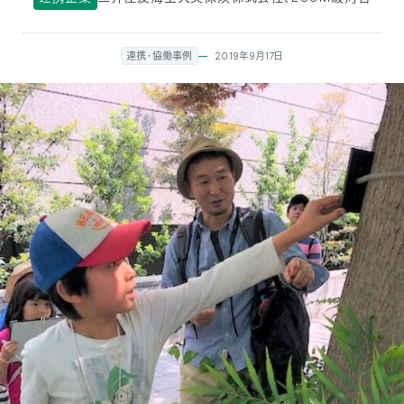
付
日
2019年9月17日
連携・協働事例
で
本
活
活
自
動
自
動
然
紹
然
支
を
保
介
観
援
企
支
護
察
の
業
更
え
協
指
方
連
新
る
会
導
法
携
情
に
員
報