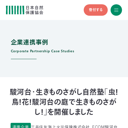
寄付する
All
menu
全メニュ
ー
企業連携事例
メ
お
デ
問
ィ
い
Corporate Partnership Case Studies
nglish
ア
合
の
わ
方
せ
へ
会
員
の
駿河台・生きものさがし自然塾「虫！
方
鳥！花！駿河台の庭で生きものさが
へ
し！」を開催しました
寄
連携企業
三井住友海上火災保険株式会社、ECOM駿河台