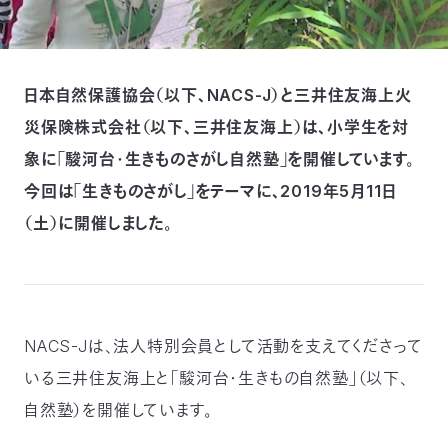
つ
プ
ラ
よ
地
イ
く
図・
バ
資
あ
ア
シ
い
料
る
ク
ー
日本自然保護協会（以下、NACS-J）と三井住友海上火
室
ご
セ
ポ
質
ス
リ
問
シ
災保険株式会社（以下、三井住友海上）は、小学生を対
て
ー
)
Instagram
Youtube
象に「駿河台・生きものさがし自然塾」を開催しています。
公
今回は「生きものさがし」をテーマに、2019年5月11日
益
財
（土）に開催しました。
団
法
人
日
本
自
然
保
護
NACS-Jは、法人特別会員として活動を支えてくださって
協
会
いる三井住友海上と「駿河台・生きもの自然塾」（以下、
The
Nature
Conservation
自然塾）を開催しています。
Society
of
Japan(NACS-
J)