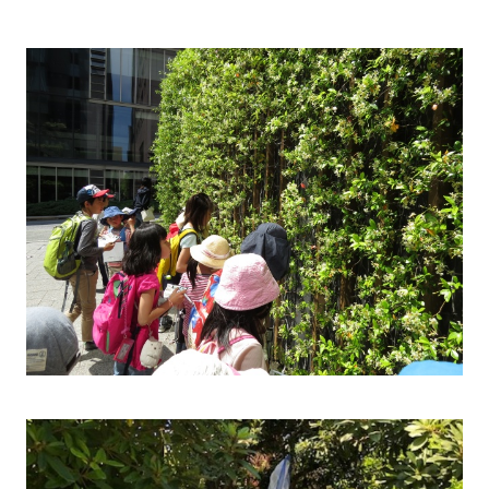
03-
3553-
4101（代
表）
FAX：
03-
3553-
0139
閉じる