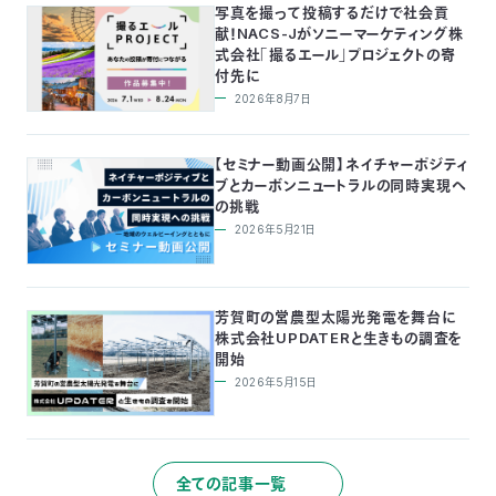
写真を撮って投稿するだけで社会貢
献！NACS-Jがソニーマーケティング株
式会社「撮るエール」プロジェクトの寄
付先に
2026年8月7日
【セミナー動画公開】ネイチャーポジティ
ブとカーボンニュートラルの同時実現へ
の挑戦
2026年5月21日
芳賀町の営農型太陽光発電を舞台に
株式会社UPDATERと生きもの調査を
開始
2026年5月15日
全ての記事一覧