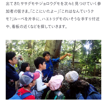
出てきたササグモやジョロウグモを次々と見つけていく参
03-
3553-
加者の皆さま。「ここにいたよー」「これはなんていうク
4101（代
表）
モ？」ルーペを片手に、ハエトリグモのいそうな手すり付近
FAX：
や、看板の近くなどを探していきます。
03-
3553-
0139
閉じる