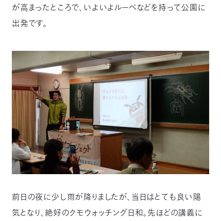
が高まったところで、いよいよルーペなどを持って公園に
〒
104-
出発です。
0033
東
京
都
中
央
区
新
川
1-
16-
10
ミ
ト
ヨ
ビ
前日の夜に少し雨が降りましたが、当日はとても良い陽
ル
2F
気となり、絶好のクモウォッチング日和。先ほどの講義に
TEL：