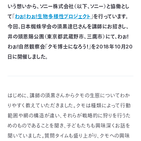
いう想いから、ソニー株式会社（以下、ソニー）と協働とし
つ
プ
ラ
よ
て「
わぉ！わぉ！生物多様性プロジェクト
」を行っています。
地
イ
く
図・
バ
資
あ
ア
シ
い
料
る
今回、日本蜘蛛学会の須黒逹巳さんを講師にお招きし、
ク
ー
室
ご
セ
ポ
質
ス
リ
井の頭恩賜公園（東京都武蔵野市、三鷹市）にて、わぉ！
問
シ
て
ー
)
Instagram
Youtube
わぉ！自然観察会「クモ博士になろう！」を2018年10月20
日に開催しました。
公
益
財
団
法
人
日
本
自
はじめに、講師の須黒さんからクモの生態についてわか
然
保
りやすく教えていただきました。クモは種類によって行動
護
協
会
範囲や網の構造が違い、それらが戦略的に狩りを行うた
The
Nature
めのものであることを聞き、子どもたちも興味深くお話を
Conservation
Society
of
聞いていました。質問タイムも盛り上がり、クモへの興味
Japan(NACS-
J)