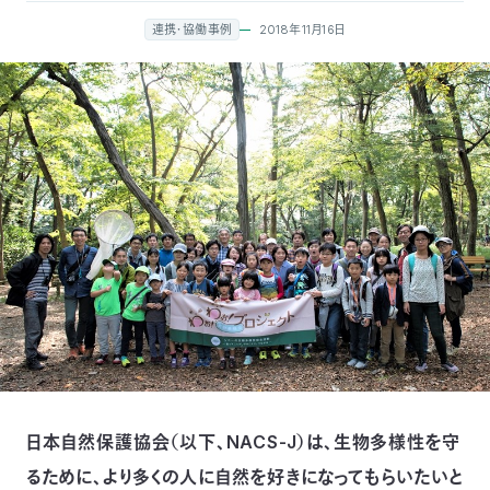
付
日
2018年11月16日
連携・協働事例
で
本
活
活
自
動
自
動
然
紹
然
支
を
保
介
観
援
企
支
護
察
の
業
更
え
協
指
方
連
新
る
会
導
法
携
情
日本自然保護協会（以下、NACS-J）は、生物多様性を守
に
員
報
るために、より多くの人に自然を好きになってもらいたいと