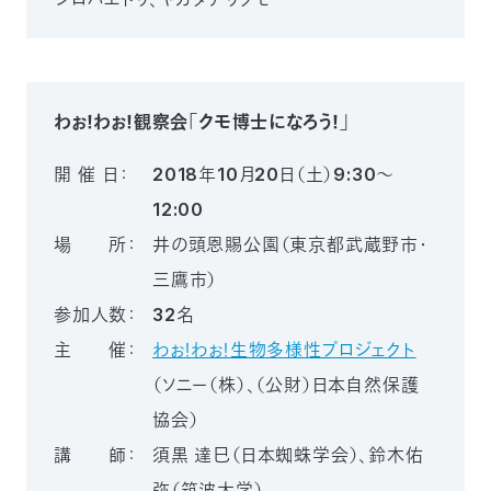
わぉ！わぉ！観察会「クモ博士になろう！」
開 催 日：
2018年10月20日（土）9:30～
12:00
場 所：
井の頭恩賜公園（東京都武蔵野市・
三鷹市）
参加人数：
32名
主 催：
わぉ！わぉ！生物多様性プロジェクト
（ソニー（株）、（公財）日本自然保護
協会）
講 師：
須黒 達巳（日本蜘蛛学会）、鈴木佑
弥（筑波大学）