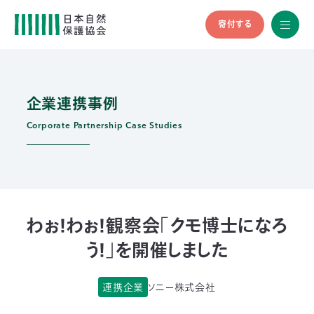
寄付する
All
menu
全メニュ
ー
企業連携事例
メ
お
デ
問
ィ
い
Corporate Partnership Case Studies
nglish
ア
合
の
わ
方
せ
へ
会
員
の
わぉ！わぉ！観察会「クモ博士になろ
方
う！」を開催しました
へ
連携企業
ソニー株式会社
寄