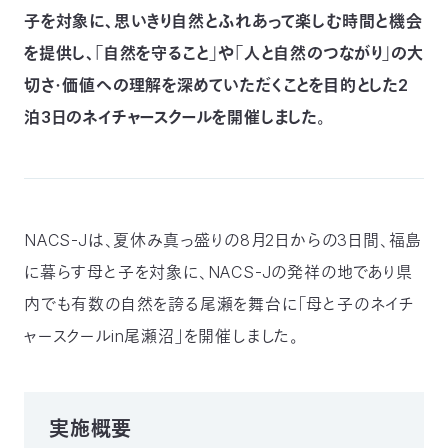
子を対象に、思いきり自然とふれあって楽しむ時間と機会
つ
プ
ラ
よ
を提供し、「自然を守ること」や「人と自然のつながり」の大
地
イ
く
図・
バ
資
あ
ア
シ
い
料
る
切さ・価値への理解を深めていただくことを目的とした2
ク
ー
室
ご
セ
ポ
質
ス
リ
泊3日のネイチャースクールを開催しました。
問
シ
て
ー
)
Instagram
Youtube
公
益
財
団
法
NACS-Jは、夏休み真っ盛りの8月2日からの3日間、福島
人
日
に暮らす母と子を対象に、NACS-Jの発祥の地であり県
本
自
内でも有数の自然を誇る尾瀬を舞台に「母と子のネイチ
然
保
ャースクールin尾瀬沼」を開催しました。
護
協
会
The
Nature
Conservation
Society
of
実施概要
Japan(NACS-
J)