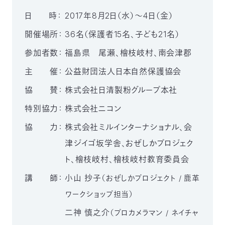
〒
日 時：
2017年8月2日（水）～4日（金）
104-
0033
開催場所：
36名（保護者15名、子ども21名）
東
参加者数：
福島県 尾瀬、檜枝岐村、南会津郡
京
都
主 催：
公益財団法人日本自然保護協会
中
央
協 賛：
株式会社日清製粉グループ本社
区
新
特別協力：
株式会社ニコン
川
1-
協 力：
株式会社ミルインターナショナル、会
16-
津ジイゴ坂学舎、おぜしかプロジェク
10
ミ
ト、檜枝岐村、檜枝岐村教育委員会
ト
講 師：
小山 抄子
（おぜしかプロジェクト / 鹿革
ヨ
ビ
ワークショップ担当）
ル
2F
二神 慎之介
（プロカメラマン / ネイチャ
TEL：