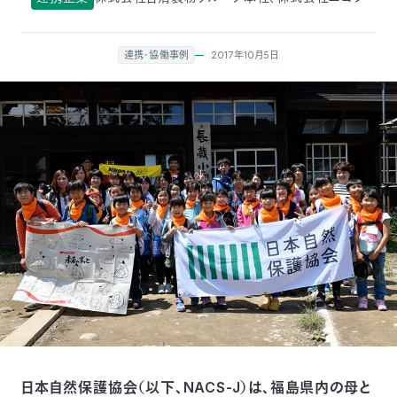
付
日
2017年10月5日
連携・協働事例
で
本
活
活
自
動
自
動
然
紹
然
支
を
保
介
観
援
企
支
護
察
の
業
更
え
協
指
方
連
新
る
会
導
法
携
情
に
員
報
日本自然保護協会（以下、NACS-J）は、福島県内の母と