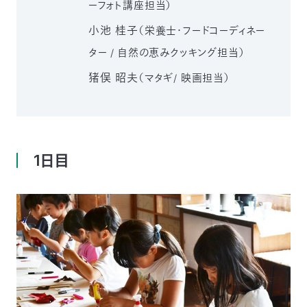
ーフォト講座担当）
03-
3553-
小池 桂子
（栄養士・フードコーディネー
4101（代
ター / 自然の恵みクッキング担当）
表）
FAX：
猪俣 昭夫
（マタギ/ 映画担当）
03-
3553-
0139
閉じる
1日目