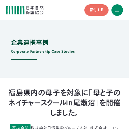
寄付する
All
menu
全メニュ
ー
企業連携事例
メ
お
デ
問
ィ
い
Corporate Partnership Case Studies
nglish
ア
合
の
わ
方
せ
へ
会
員
の
福島県内の母子を対象に「母と子の
方
ネイチャースクールin尾瀬沼」を開催
へ
しました。
寄
連携企業
株式会社日清製粉グループ本社、株式会社ニコン