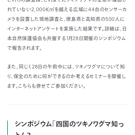
〒
れていない2,000Ｋ㎡を越える広域に44台のセンサーカ
104-
メラを設置した現地調査と、徳島県と高知県の500人に
0033
東
インターネットアンケートを実施した結果です。詳細は、日
京
本自然保護協会も共催する1月28日開催のシンポジウム
都
中
で報告されます。
央
区
新
また、同じく28日の午前中には、ツキノワグマについて知
川
り、保全のために何ができるのか考えるセミナーを開催し
1-
16-
ます。こちらも併せてご参加ください。
10
ミ
ト
ヨ
ビ
ル
シンポジウム「四国のツキノワグマ知っ
2F
TEL：