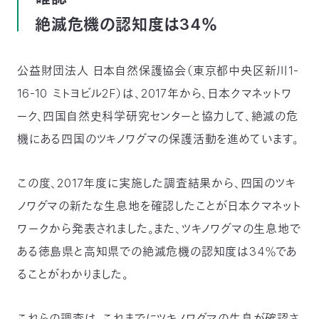
つ
プ
絶滅危機の認知度は34％
ラ
よ
地
イ
く
図・
バ
資
あ
ア
シ
い
料
る
ク
ー
室
ご
公益財団法人 日本自然保護協会（東京都中央区新川1-
セ
ポ
質
ス
リ
問
シ
て
16-10 ミトヨビル2F）は、2017年から、日本クマネットワ
ー
)
Instagram
Youtube
ーク、四国自然史科学研究センターと協力して、絶滅の危
公
機にある四国のツキノワグマの保護活動を進めています。
益
財
団
法
人
この度、2017年度に実施した調査結果から、四国のツキ
日
本
ノワグマの新たな生息地を確認したことが日本クマネット
自
然
ワークから発表されました。また、ツキノワグマの生息地で
保
護
協
ある徳島県と高知県での絶滅危機の認知度は34％であ
会
ることがわかりました。
The
Nature
Conservation
Society
of
Japan(NACS-
これらの調査は、これまでにツキノワグマの生息が確認さ
J)