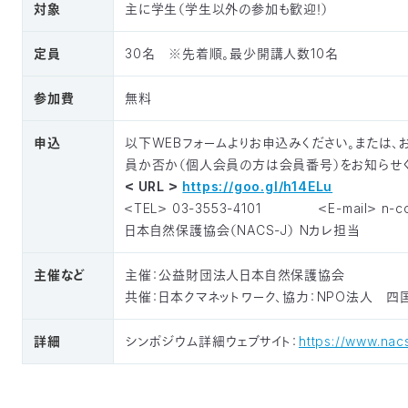
対象
主に学生（学生以外の参加も歓迎！）
定員
30名 ※先着順。最少開講人数10名
参加費
無料
申込
以下WEBフォームよりお申込みください。または、お
員か否か（個人会員の方は会員番号）をお知らせく
＜ URL ＞
https://goo.gl/h14ELu
＜TEL＞ 03-3553-4101 ＜E-mail＞ n-coll
日本自然保護協会（NACS-J） Nカレ担当
主催など
主催：公益財団法人日本自然保護協会
共催：日本クマネットワーク、協力：NPO法人 四
詳細
シンポジウム詳細ウェブサイト：
https://www.nacs