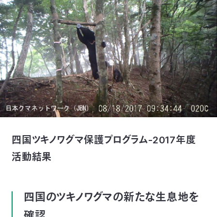
付
日
で
本
活
活
自
動
自
動
然
紹
然
支
を
保
介
観
援
企
支
護
察
の
業
更
四国ツキノワグマ保護プログラム-2017年度
え
活動結果
協
指
方
連
新
る
会
導
法
携
情
四国のツキノワグマの新たな生息地を
に
員
報
確認