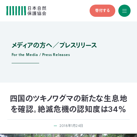
寄付する
All
menu
全メニュ
ー
メディアの方へ／プレスリリース
メ
お
デ
問
ィ
い
For the Media / Press Releases
nglish
ア
合
の
わ
方
せ
へ
会
員
の
四国のツキノワグマの新たな生息地
方
を確認。絶滅危機の認知度は34％
へ
2018年1月24日
寄