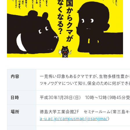
内容
一見怖い印象もあるクマですが、生物多様性豊か
ツキノワグマについて知り、保全のために何ができ
日時
平成30年1月28日（日） 10時～12時（9時45分
場所
徳島大学工業会館２F セミナールーム（常三島キ
a-u.ac.jp/campusmap/josanjima/
）