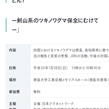
とん？
03-
3553-
4101（代
表）
ー剣山系のツキノワグマ保全にむけて
FAX：
ー」
03-
3553-
0139
内容
四国におけるツキノワグマは徳島、高知両県に数
閉じる
況の報告と背景の考察、JBNの活動、今後の対策に
日時
平成30年1月28日（日） 13時から16時30分
場所
徳島大学工業会館メモリアルホール（徳島市南常三
参加費
無料
主催
主催：日本クマネットワーク