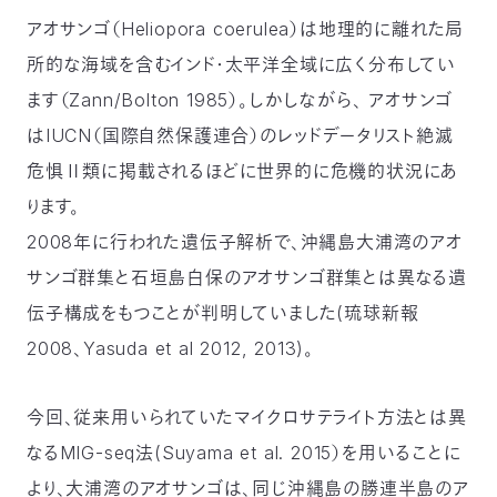
〒
アオサンゴ（Heliopora coerulea）は地理的に離れた局
104-
所的な海域を含むインド・太平洋全域に広く分布してい
0033
東
ます（Zann/Bolton 1985）。しかしながら、 アオサンゴ
京
はIUCN（国際自然保護連合）のレッドデータリスト絶滅
都
中
危惧Ⅱ類に掲載されるほどに世界的に危機的状況にあ
央
ります。
区
新
2008年に行われた遺伝子解析で、沖縄島大浦湾のアオ
川
サンゴ群集と石垣島白保のアオサンゴ群集とは異なる遺
1-
16-
伝子構成をもつことが判明していました(琉球新報
10
2008、Yasuda et al 2012, 2013)。
ミ
ト
ヨ
今回、従来用いられていたマイクロサテライト方法とは異
ビ
ル
なるMIG-seq法(Suyama et al. 2015）を用いることに
2F
より、大浦湾のアオサンゴは、同じ沖縄島の勝連半島のア
TEL：