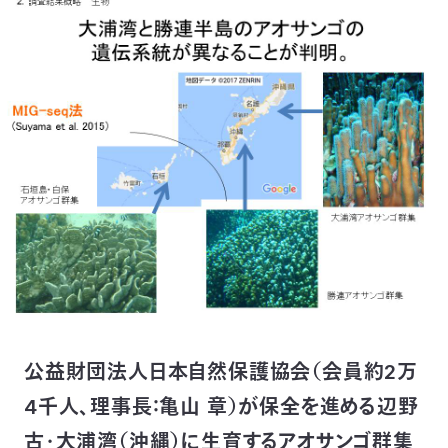
付
日
で
本
活
活
自
動
自
動
然
紹
然
支
を
保
介
観
援
企
支
護
察
の
業
更
え
協
指
方
連
新
る
公益財団法人日本自然保護協会（会員約2万
会
導
法
携
情
4千人、理事長：亀山 章）が保全を進める辺野
に
員
報
古・大浦湾（沖縄）に生育するアオサンゴ群集