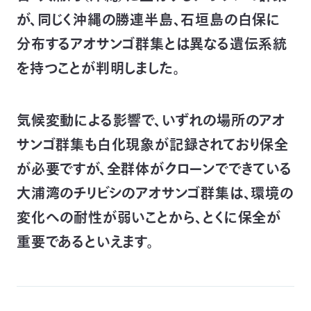
が、同じく沖縄の勝連半島、石垣島の白保に
つ
プ
ラ
よ
地
イ
く
分布するアオサンゴ群集とは異なる遺伝系統
図・
バ
資
あ
ア
シ
い
料
る
ク
ー
室
ご
を持つことが判明しました。
セ
ポ
質
ス
リ
問
シ
て
ー
)
Instagram
Youtube
気候変動による影響で、いずれの場所のアオ
公
益
サンゴ群集も白化現象が記録されており保全
財
団
法
が必要ですが、全群体がクローンでできている
人
日
大浦湾のチリビシのアオサンゴ群集は、環境の
本
自
然
変化への耐性が弱いことから、とくに保全が
保
護
重要であるといえます。
協
会
The
Nature
Conservation
Society
of
Japan(NACS-
J)