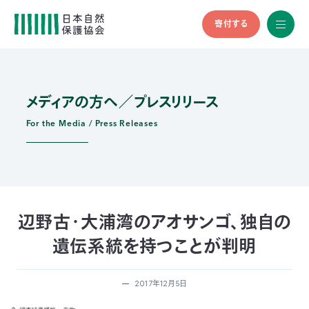
寄付する
All
menu
全メニュ
ー
メディアの方へ／プレスリリース
メ
お
デ
問
ィ
い
For the Media / Press Releases
nglish
ア
合
の
わ
方
せ
へ
会
員
の
辺野古・大浦湾のアオサンゴ、独自の
方
遺伝系統を持つことが判明
へ
2017年12月5日
寄