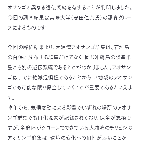
03-
オサンゴと異なる遺伝系統を有することが判明しました。
3553-
今回の調査結果は宮崎大学（安田仁奈氏）の調査グルー
4101（代
表）
プによるものです。
FAX：
03-
3553-
今回の解析結果より、大浦湾アオサンゴ群集は、石垣島
0139
の白保に分布する群集だけでなく、同じ沖縄島の勝連半
閉じる
島とも別の遺伝系統であることがわかりました。アオサン
ゴはすでに絶滅危惧種であることから、3地域のアオサン
ゴとも可能な限り保全していくことが重要であるといえま
す。
昨年から、気候変動による影響でいずれの場所のアオサ
ンゴ群集でも白化現象が記録されており、保全が急務で
すが、全群体がクローンでできている大浦湾のチリビシの
アオサンゴ群集は、環境の変化への耐性が弱いことか