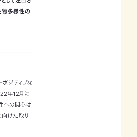
として注目さ
に生物多様性の
ーポジティブな
2年12月に
様性への関心は
に向けた取り