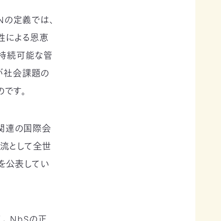
Nの定義では、
性による恩恵
、持続可能な管
が社会課題の
のです。
護関連の国際会
主流として全世
準を公表してい
、NbSの正