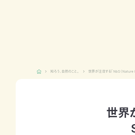
日本自
活動紹介TOP
然保
護協
会につ
陸の
自然
ジェク
いて
保護
を！
ト
TOP
区を
ネイチ
モニタ
つくる
ュア・
リング
豊か
フィー
サイト
な海を
リング
1000
ミッシ
未来
里地
ョン・ビ
知ろう、自然のこと。
世界が注目する「NbS（Nature b
四国
につ
調査
ジョン
のツキ
なぐ
ノワグ
里山
組織概
気候
マ保
の生
要
変動
全
物多
事業報
対策と
様性
草原
世界が
告書・
自然
を守る
のチョ
事業計
保護
ウ保
ライフ
画書・
の両
全
スタイ
財務
立
ルと自