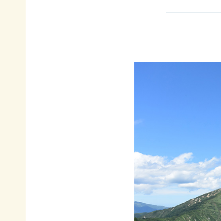
イヌワ
日本自
法制
然保
シ保
然保護
度へ
護
全
協会の
の働き
日本
歴史
かけ
サシバ
版ネイ
の保
地図・
各地
チャー
全
アクセ
の自
ポジテ
ス
然保
ィブア
赤谷
護問
プロー
プロジ
採用情
題へ
チ
ェクト
報
の対
国際
ユネス
応
連携
コエコ
自然
／
パーク
観察
IUCN
の推
指導
日本
進
員の
委員
みな
養成
会
かみ
すべ
日本自
ネイチ
てのこ
然保
ャーポ
どもに
護大
ジティ