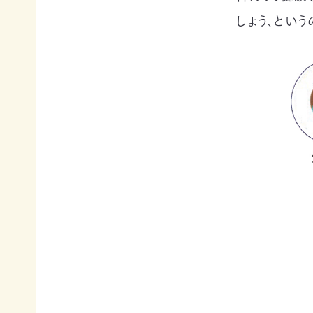
て
相
しょう、という
会
続
員
財
制
産
度
（遺
に
産）
つ
か
い
ら
て
の
活
ご
動
寄
レ
付
ポ
お
ー
香
ト
典・
全
供
国
花
の
代
イ
によ
ベ
るご
ン
会