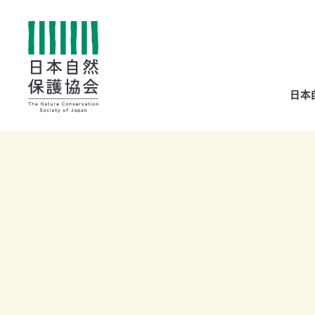
All
日本
menu
全メニュー
寄
付