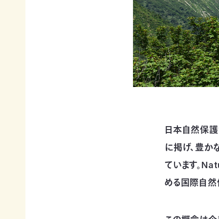
賞
ブプロ
自然
支援の
企業
観察
方法
連携
指導
TOP
TOP
員
TOP
サ
そ
寄付
ポ
の
（継
日本自然保護協
ー
他
続・
自然観
に掲げ、豊か
タ
の
都
察指導
ー
ご
度）
員講習
ています。Nat
会
寄
会につ
連
員
付
いて
める国際自然
携・
に
の
協働
自然観
な
方
察指導
る
法
「事
員への