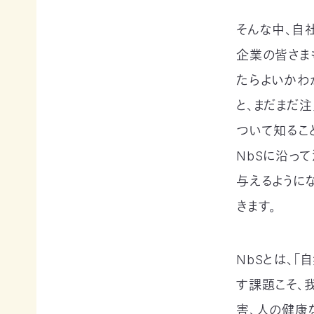
申
の
買
ご
取
そんな中、自
寄
寄
込
企業の皆さま
付
付）
たらよいかわ
寄
遺
付
言
と、まだまだ
金
によ
控
るご
ついて知るこ
除
寄
に
付
NbSに沿っ
つ
（遺
与えるように
い
贈）
て
きます。
生
褒
前
章
寄
制
付
NbSとは、
度
に
に
つ
す課題こそ、
つ
い
い
害、人の健康
て