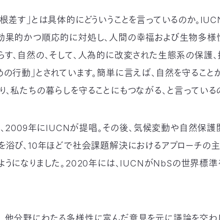
に根差す」とは具体的にどういうことを言っているのか。IUC
効果的かつ順応的に対処し、人間の幸福および生物多様
らす、自然の、そして、人為的に改変された生態系の保護
めの行動」とされています。簡単に言えば、自然を守ること
り、私たちの暮らしを守ることにもつながる、と言っている
、2‌0‌0‌9年にIUCNが提唱。その後、気候変動や自然保
を浴び、10年ほどで社会課題解決におけるアプローチの
うになりました。2‌0‌2‌0年には、IUCNがNbSの世界標
、他分野にわたる多様性に富んだ意見を元に議論を交わし