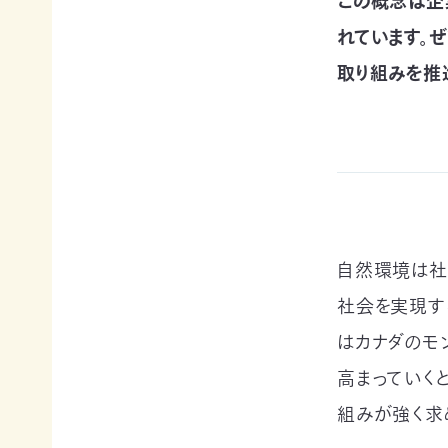
この概念は企
例紹
今
自
サポー
介ブ
回
然
れています。
ト情報
ック」
の
保
ダウ
取り組みを推
講師一
み
護
ンロ
覧
の
に
ード
支
つ
講師依
援
な
企業
頼・研
が
連携
修依頼
る
事例
お
紹介
講
買
企業
い
の方
習
物
自然環境は社
への
遺
お
お知
社会を実現す
会
贈・
宝
らせ
相
エ
はカナダのモ
（セミ
続
イド
ナー
一
高まっていく
財
（不
等）
産
用
組みが強く求
覧・
か
品
ら
の