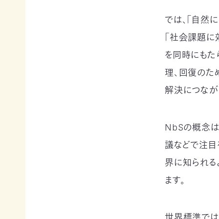
寄
ト
員
付
情
限
では、「自然
報
定
「社会課題に
知
コ
ろ
ン
更
を同時にもた
う、
新
テ
情
自
ン
理、回復のた
報
然
ツ
解決につなが
会
の
各
員
こ
種
の
と
お
方
へ
要
手
NbSの概念は
お
望・
続
問
声
き
い
議などで注目
合
明
（登
わ
界に知られるよ
団
録
せ
体
情
ます。
か
報
ら
メディアの方へ
変
資料室
地図・アクセス
よくあるご質問
の
更
プライバシーポリシー
English
お
等）
世界標準では