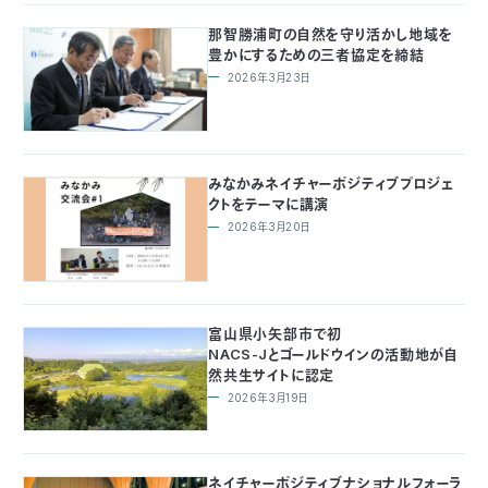
〒
那智勝浦町の自然を守り活かし地域を
104-
豊かにするための三者協定を締結
0033
2026年3月23日
東
京
都
中
央
みなかみネイチャーポジティブプロジェ
クトをテーマに講演
区
新
2026年3月20日
川
1-
16-
10
富山県小矢部市で初
ミ
NACS-Jとゴールドウインの活動地が自
ト
然共生サイトに認定
ヨ
2026年3月19日
ビ
ル
2F
TEL：
ネイチャーポジティブナショナルフォーラ