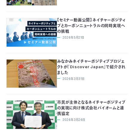
つ
プ
ラ
よ
地
イ
く
図・
バ
【セミナー動画公開】ネイチャーポジティ
資
あ
ア
シ
い
料
る
ブとカーボンニュートラルの同時実現へ
ク
ー
室
ご
セ
ポ
の挑戦
質
ス
リ
問
シ
て
2026年5月21日
ー
)
Instagram
Youtube
公
益
みなかみネイチャーポジティブプロジェ
財
クトが『Discover Japan』で紹介され
団
法
ました
人
2026年3月31日
日
本
自
然
保
護
市民が主体となるネイチャーポジティブ
協
の実現に向け株式会社バイオームと連
会
携協定
The
Nature
2026年3月26日
Conservation
Society
of
Japan(NACS-
J)