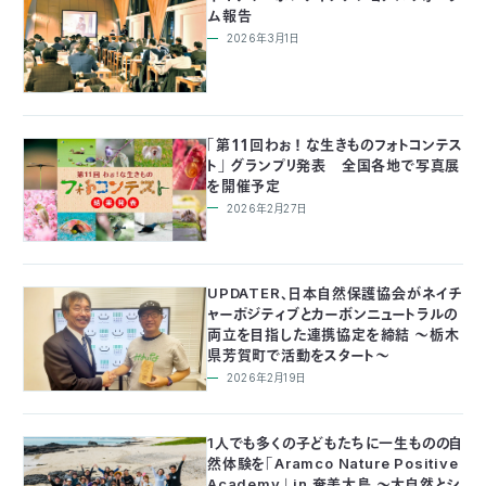
03-
ム報告
3553-
2026年3月1日
4101（代
表）
FAX：
03-
「第１１回わぉ ！ な生きものフォトコンテス
3553-
ト」 グランプリ発表 全国各地で写真展
0139
を開催予定
2026年2月27日
閉じる
UPDATER、日本自然保護協会がネイチ
ャーポジティブとカーボンニュートラルの
両立を目指した連携協定を締結 ～栃木
県芳賀町で活動をスタート～
2026年2月19日
1人でも多くの子どもたちに一生ものの自
然体験を「Aramco Nature Positive
Academy」 in 奄美大島 〜大自然とシ