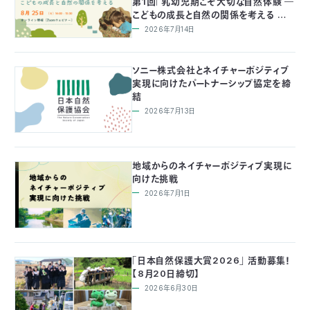
第1回「乳幼児期こそ大切な自然体験 ―
付
こどもの成長と自然の関係を考える ―」
日
開催
2026年7月14日
で
本
活
ソニー株式会社とネイチャーポジティブ
活
実現に向けたパートナーシップ協定を締
自
動
自
結
2026年7月13日
動
然
紹
然
支
を
保
介
観
援
企
地域からのネイチャーポジティブ実現に
向けた挑戦
支
護
察
の
業
2026年7月1日
更
え
協
指
方
連
新
る
会
導
法
携
「日本自然保護大賞2026」 活動募集！
情
【8月20日締切】
2026年6月30日
に
員
報