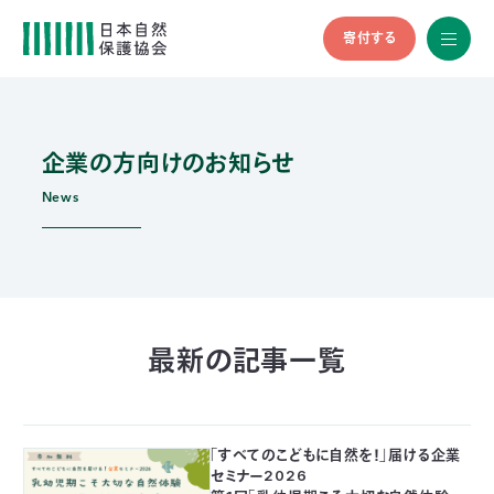
寄付する
All
menu
全メニュ
ー
企業の方向けのお知らせ
メ
お
デ
問
ィ
い
News
nglish
ア
合
の
わ
方
せ
へ
会
員
の
最新の記事一覧
方
へ
「すべてのこどもに自然を！」届ける企業
寄
セミナー2026