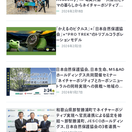
マの暮らしからネイチャーポジティブを
考える〜
2026年2月18日
「かえるのピクルス」×「日本自然保護協
会」×“PRO TREK”のトリプルコラボレ
ーションモデル
2026年2月2日
日本自然保護協会、日本生命、MS＆AD
ホールディングス共同開催セミナー
「ネイチャーポジティブとカーボンニュー
トラルの同時実現への挑戦～地域のウェ
ルビーイングとともに～」
2026年1月27日
和歌山県那智勝浦町でネイチャーポジ
ティブ実現へ官民連携による協定を締
結～那智勝浦町、JESCOホールディン
グス、日本自然保護協会の３者連携～