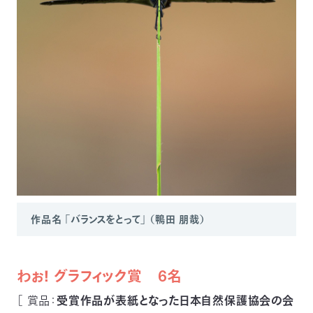
作品名 「バランスをとって」 （鴨田 朋哉）
わぉ！ グラフィック賞 6名
［ 賞品：
受賞作品が表紙となった日本自然保護協会の会