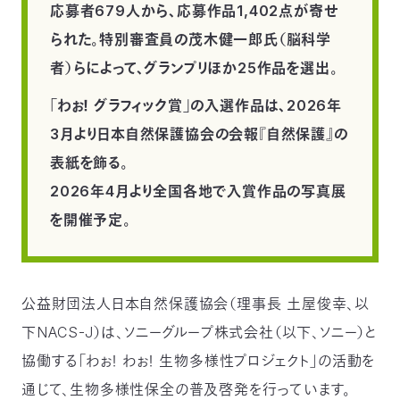
応募者679人から、応募作品1,402点が寄せ
つ
プ
ラ
られた。特別審査員の茂木健一郎氏（脳科学
よ
地
イ
く
図・
バ
資
あ
者）らによって、グランプリほか25作品を選出。
ア
シ
い
料
る
ク
ー
室
ご
セ
ポ
質
ス
リ
「わぉ！ グラフィック賞」の入選作品は、2026年
問
シ
て
ー
)
Instagram
Youtube
3月より日本自然保護協会の会報『自然保護』の
表紙を飾る。
公
益
財
2026年4月より全国各地で入賞作品の写真展
団
法
を開催予定。
人
日
本
自
然
保
護
公益財団法人日本自然保護協会（理事長 土屋俊幸、以
協
会
下NACS-J）は、ソニーグループ株式会社（以下、ソニー）と
The
Nature
協働する「わぉ！ わぉ！ 生物多様性プロジェクト」の活動を
Conservation
Society
of
通じて、生物多様性保全の普及啓発を行っています。
Japan(NACS-
J)