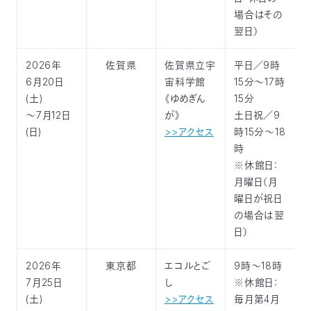
場合はその
翌日）
2026年
佐賀県
佐賀県立宇
平日／9時
6月20日
宙科学館
15分～17時
(土)
《ゆめぎん
15分
～7月12日
が》
土日祝／9
(日)
>>アクセス
時15分～18
時
※休館日：
月曜日（月
曜日が祝日
の場合は翌
日）
2026年
東京都
エコルとご
9時～18時
7月25日
し
※休館日：
(土)
>>アクセス
毎月第4月