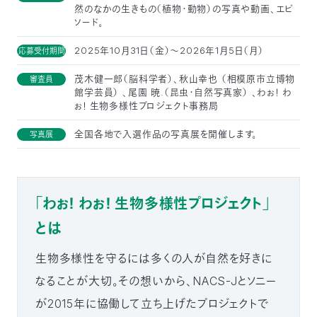
然のなかの生きもの（植物・動物）の写真や動画、エピ
ソード。
2025年10月31日（金）～2026年1月5日（月）
応募受付期間
茂木健一郎（脳科学者）、秋山幸也 （相模原市立博物
審査員
館学芸員） 、尾園 暁.（昆虫・自然写真家） 、わぉ！ わ
ぉ！ 生物多様性プロジェクト事務局
全国各地で入選作品の写真展を開催します。
写真展
「わぉ！ わぉ！ 生物多様性プロジェクト」
とは
生物多様性を守るには多くの人が自然を好きに
なることが大切。その想いから、NACS-Jとソニー
が2015年に協働して立ち上げたプロジェクトで