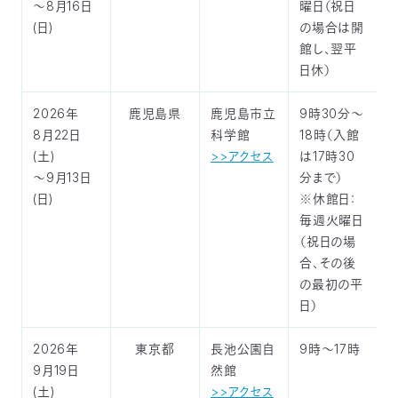
～8月16日
曜日（祝日
(日)
の場合は開
館し、翌平
日休）
2026年
鹿児島県
鹿児島市立
9時30分～
8月22日
科学館
18時（入館
(土)
>>アクセス
は17時30
～9月13日
分まで）
(日)
※休館日：
毎週火曜日
（祝日の場
合、その後
の最初の平
日）
2026年
東京都
長池公園自
9時～17時
9月19日
然館
(土)
>>アクセス