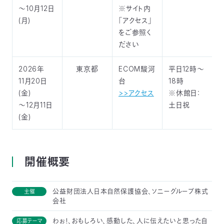
～10月12日
※サイト内
(月)
「アクセス」
をご参照く
ださい
2026年
東京都
ECOM駿河
平日12時～
11月20日
台
18時
(金)
>>アクセス
※休館日：
～12月11日
土日祝
(金)
開催概要
公益財団法人日本自然保護協会、ソニーグループ株式
主催
会社
わぉ！、おもしろい、感動した、人に伝えたいと思った自
応募テーマ