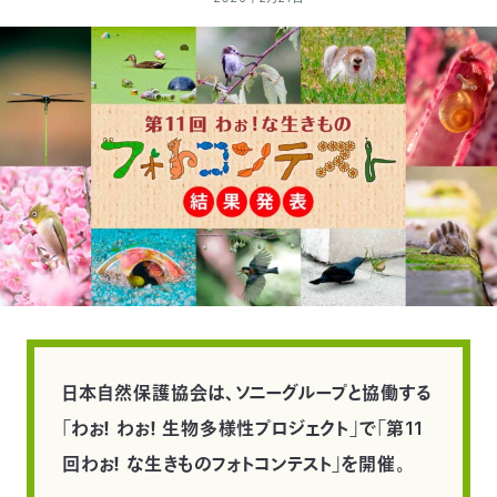
付
日
で
本
活
活
自
動
自
動
然
紹
然
支
を
保
介
観
援
企
支
護
察
の
業
更
え
協
指
方
連
新
日本自然保護協会は、ソニーグループと協働する
る
会
導
法
携
情
「わぉ！ わぉ！ 生物多様性プロジェクト」で「第11
回わぉ！ な生きものフォトコンテスト」を開催。
に
員
報