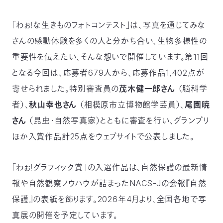
〒
104-
「わぉ！な生きものフォトコンテスト」は、写真を通じてみな
0033
さんの感動体験を多くの人と分かち合い、生物多様性の
東
京
重要性を伝えたい、そんな想いで開催しています。第11回
都
となる今回は、応募者679人から、応募作品1,402点が
中
央
寄せられました。特別審査員の
茂木健一郎さん
（脳科学
区
者）、
秋山幸也さん
（相模原市立博物館学芸員）、
尾園暁
新
川
さん
（昆虫・自然写真家）とともに審査を行い、グランプリ
1-
16-
ほか入賞作品計25点をウェブサイトで公表しました。
10
ミ
「わぉ！グラフィック賞」の入選作品は、自然保護の最新情
ト
ヨ
報や自然観察ノウハウが詰まったNACS-Jの会報『自然
ビ
ル
保護』の表紙を飾ります。2026年4月より、全国各地で写
2F
真展の開催を予定しています。
TEL：