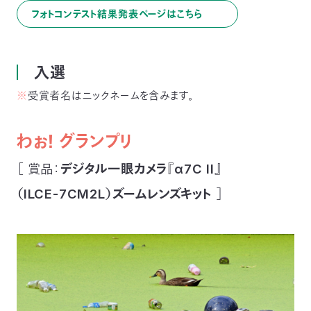
03-
フォトコンテスト結果発表ページはこちら
3553-
4101（代
表）
FAX：
入選
03-
※
受賞者名はニックネームを含みます。
3553-
0139
わぉ！ グランプリ
閉じる
［ 賞品：
デジタル一眼カメラ『α7C II』
（ILCE-7CM2L）ズームレンズキット
］