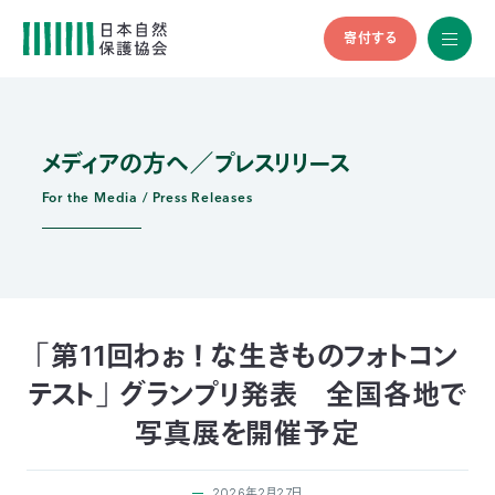
寄付する
All
menu
全メニュ
ー
メディアの方へ／プレスリリース
メ
お
デ
問
ィ
い
For the Media / Press Releases
nglish
ア
合
の
わ
方
せ
へ
会
員
の
「第11回わぉ ！ な生きものフォトコン
方
テスト」 グランプリ発表 全国各地で
へ
写真展を開催予定
寄
2026年2月27日