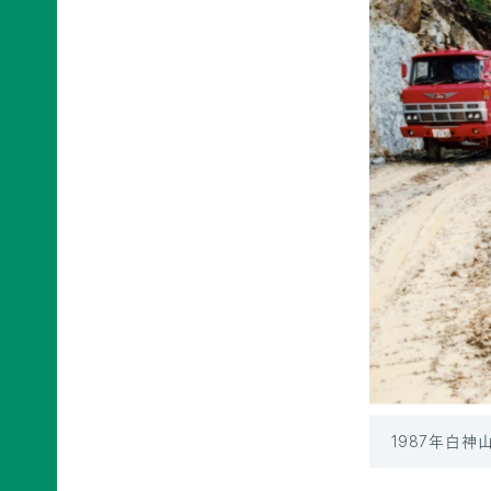
申
の
買
ご
取
寄
寄
込
付
付）
寄
遺
付
言
金
によ
控
るご
除
寄
に
付
つ
（遺
い
贈）
て
生
褒
前
章
寄
制
付
度
に
に
つ
1987年白
つ
い
い
て