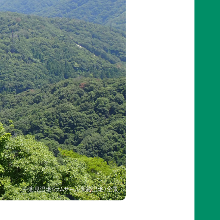
中池見湿地（ラムサール条約湿地）全景