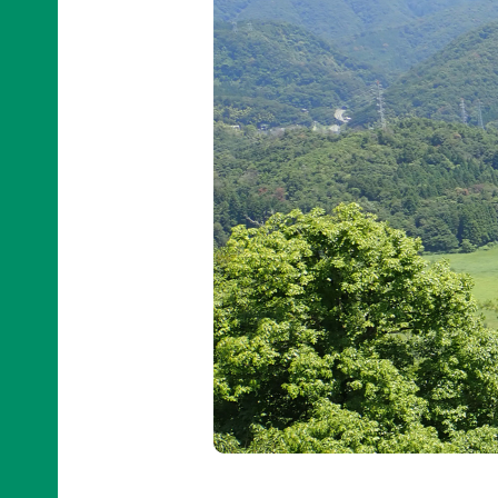
イヌワ
日本自
法制
然保
シ保
然保護
度へ
護
全
協会の
の働き
日本
歴史
かけ
サシバ
版ネイ
の保
地図・
各地
チャー
全
アクセ
の自
ポジテ
ス
然保
ィブア
赤谷
護問
プロー
プロジ
採用情
題へ
チ
ェクト
報
の対
国際
ユネス
応
連携
コエコ
自然
／
パーク
観察
IUCN
の推
指導
日本
進
員の
委員
みな
養成
会
かみ
すべ
日本自
ネイチ
てのこ
然保
ャーポ
どもに
護大
ジティ