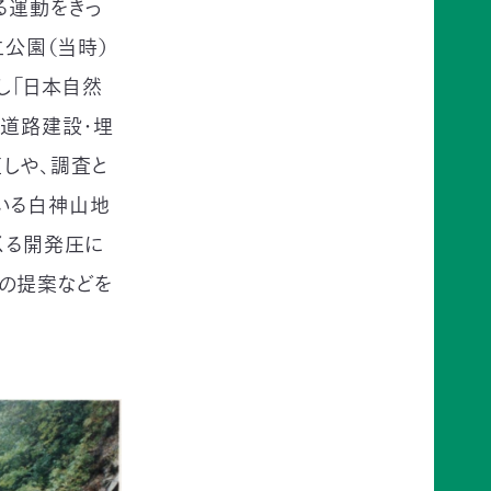
る運動をきっ
立公園（当時）
し「日本自然
の道路建設・埋
しや、調査と
いる白神山地
くる開発圧に
の提案などを