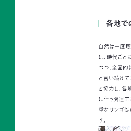
て
相
会
続
員
財
各地で
制
産
度
（遺
に
産）
つ
か
自然は一度壊
い
ら
て
は、時代ごと
の
活
ご
つつ、全国的
動
寄
レ
付
と言い続けて
ポ
お
ー
と協力し、各
香
ト
典・
全
に伴う関連工
供
国
重なサンゴ礁
花
の
代
イ
す。
によ
ベ
るご
ン
会