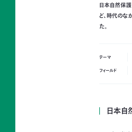
賞
ブプロ
日本自然保護
ど、時代のな
た。
自然
支援の
企業
観察
方法
連携
指導
TOP
TOP
員
テーマ
TOP
サ
そ
フィールド
寄付
ポ
の
（継
ー
他
続・
自然観
タ
の
都
察指導
ー
ご
度）
員講習
会
寄
会につ
連
員
付
日本自
いて
携・
に
の
協働
自然観
な
方
察指導
る
法
「事
員への