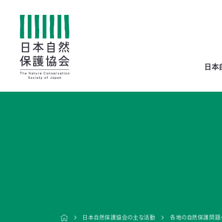
All
日本
menu
全メニュー
寄
付
日本自然保護協会の主な活動
各地の自然保護問題