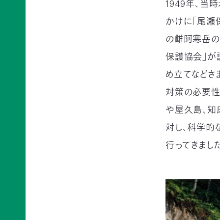
例紹
1949年、
今
自
サポー
介ブ
回
然
ト情報
かけに「尾瀬
ック」
の
保
ダウ
講師一
み
護
の雌阿寒岳の
ンロ
覧
の
に
ード
保護協会」が
支
つ
講師依
援
な
企業
頼・研
め立てなどさ
が
連携
修依頼
る
事例
対策の必要性
お
紹介
講
や屋久島、知
買
企業
い
対し、科学的
の方
習
物
への
行ってきました
遺
お
お知
会
贈・
宝
らせ
相
エ
（セミ
続
イド
ナー
一
財
（不
等）
産
用
覧・
か
品
ら
の