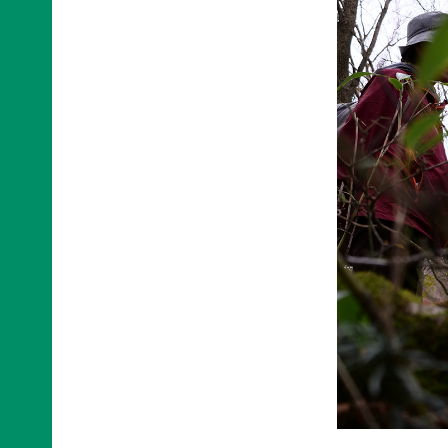
寄
ト
員
付
情
限
報
定
知
コ
ろ
ン
更
う、
新
テ
情
自
ン
報
然
ツ
会
の
各
員
こ
種
の
と
お
方
へ
要
手
お
望・
続
問
声
き
い
合
明
（登
わ
団
録
せ
体
情
か
報
ら
メディアの方へ
変
資料室
地図・アクセス
よくあるご質問
の
更
プライバシーポリシー
English
お
等）