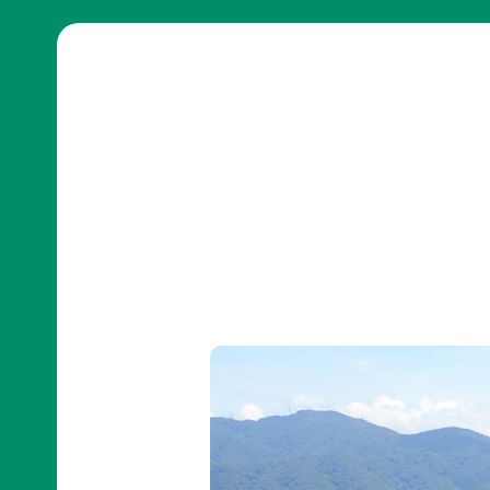
日本自
活動紹介TOP
然保
護協
会につ
陸の
自然
ジェク
いて
保護
を！
ト
TOP
区を
ネイチ
モニタ
つくる
ュア・
リング
豊か
フィー
サイト
な海を
リング
1000
ミッシ
未来
里地
ョン・ビ
四国
につ
調査
ジョン
のツキ
なぐ
ノワグ
里山
組織概
気候
マ保
の生
要
変動
全
物多
事業報
対策と
様性
草原
告書・
自然
を守る
のチョ
事業計
保護
ウ保
ライフ
画書・
の両
全
スタイ
財務
立
ルと自