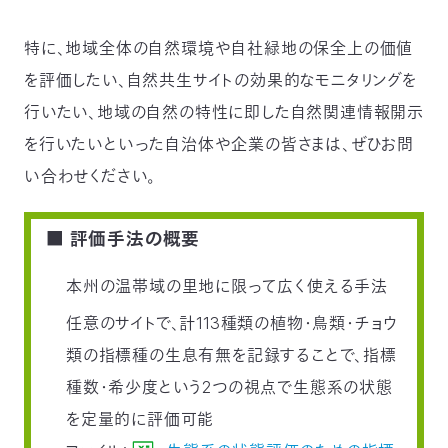
〒
104-
特に、地域全体の自然環境や自社緑地の保全上の価値
0033
を評価したい、自然共生サイトの効果的なモニタリングを
東
京
行いたい、地域の自然の特性に即した自然関連情報開示
都
を行いたいといった自治体や企業の皆さまは、ぜひお問
中
央
い合わせください。
区
新
川
■ 評価手法の概要
1-
16-
本州の温帯域の里地に限って広く使える手法
10
ミ
任意のサイトで、計113種類の植物・鳥類・チョウ
ト
類の指標種の生息有無を記録することで、指標
ヨ
ビ
種数・希少度という2つの視点で生態系の状態
ル
を定量的に評価可能
2F
TEL：