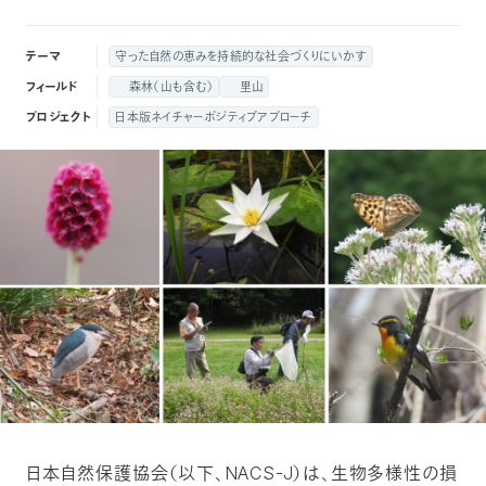
付
日
テーマ
守った自然の恵みを持続的な社会づくりにいかす
で
本
活
フィールド
森林（山も含む）
里山
プロジェクト
日本版ネイチャーポジティブアプローチ
活
自
動
自
動
然
紹
然
支
を
保
介
観
援
企
支
護
察
の
業
更
え
協
指
方
連
新
る
会
導
法
携
情
に
員
報
日本自然保護協会（以下、NACS-J）は、生物多様性の損