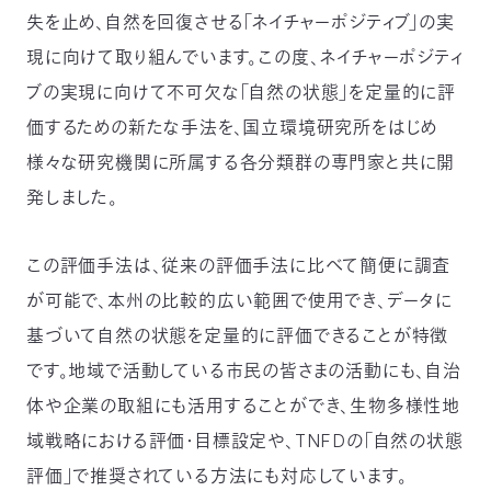
失を止め、自然を回復させる「ネイチャーポジティブ」の実
つ
プ
ラ
よ
現に向けて取り組んでいます。この度、ネイチャーポジティ
地
イ
く
図・
バ
資
あ
ア
シ
い
料
る
ブの実現に向けて不可欠な「自然の状態」を定量的に評
ク
ー
室
ご
セ
ポ
質
ス
リ
価するための新たな手法を、国立環境研究所をはじめ
問
シ
て
ー
)
Instagram
Youtube
様々な研究機関に所属する各分類群の専門家と共に開
発しました。
公
益
財
団
法
この評価手法は、従来の評価手法に比べて簡便に調査
人
日
が可能で、本州の比較的広い範囲で使用でき、データに
本
自
基づいて自然の状態を定量的に評価できることが特徴
然
保
護
です。地域で活動している市民の皆さまの活動にも、自治
協
会
体や企業の取組にも活用することができ、生物多様性地
The
Nature
域戦略における評価・目標設定や、TNFDの「自然の状態
Conservation
Society
of
評価」で推奨されている方法にも対応しています。
Japan(NACS-
J)