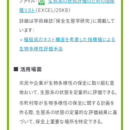
ファイル：
生態系の状態評価のための指標
03-
種リスト
（EXCEL/25KB）
3553-
4101（代
詳細は学術雑誌「保全生態学研究」に掲載して
表）
FAX：
います：
03-
種組成のネスト構造を考慮した指標種による
3553-
0139
生物多様性評価手法
閉じる
■ 活用場面
市民や企業が生物多様性の保全に取り組む里
地おいて、生態系の状態を定量的に評価できる。
市町村等が生物多様性の保全に関する計画を
作る際、生態系の状態の定量的な評価結果に基
づいて、保全上重要な場所を特定できる。