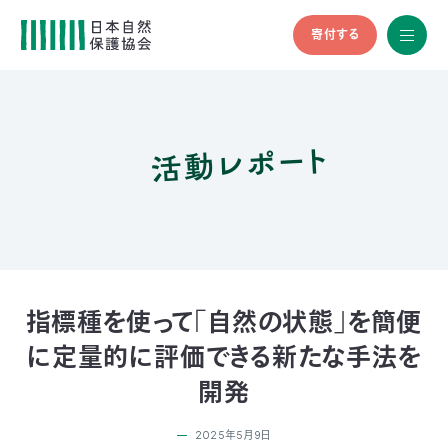
寄付する
All
menu
全メニュ
ー
活動レポート
メ
お
デ
問
ィ
い
nglish
ア
合
の
わ
方
せ
へ
会
員
の
指標種を使って「自然の状態」を簡便
方
に定量的に評価できる新たな手法を
へ
開発
寄
2025年5月9日