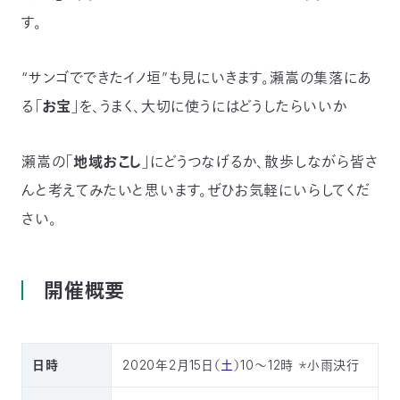
〒
す。
104-
0033
東
“サンゴでできたイノ垣”も見にいきます。瀬嵩の集落にあ
京
る「
お宝
」を、うまく、大切に使うにはどうしたらいいか
都
中
央
瀬嵩の「
地域おこし
」にどうつなげるか、散歩しながら皆さ
区
新
んと考えてみたいと思います。ぜひお気軽にいらしてくだ
川
さい。
1-
16-
10
ミ
開催概要
ト
ヨ
ビ
ル
日時
2020年2月15日（
土
）
10～12時 ＊小雨決行
2F
TEL：