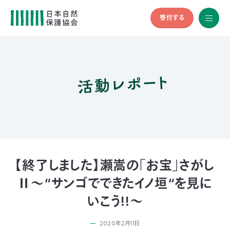
寄付する
All
menu
全メニュ
ー
活動レポート
メ
お
デ
問
ィ
い
nglish
ア
合
の
わ
方
せ
へ
会
員
の
【終了しました】瀬嵩の｢お宝｣さがし
方
Ⅱ～“サンゴでできたイノ垣“を見に
へ
いこう!!～
寄
2020年2月11日