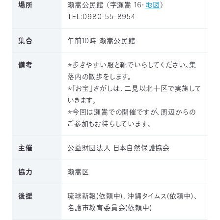
場所
瀬嵩公民館
（字瀬嵩 16・
地図
）
03-
TEL:0980-55-8954
3553-
4101（代
表）
集合
午前10時 瀬嵩公民館
FAX：
03-
備考
＊歩きやすい服と靴でいらしてください。集
3553-
落内の散歩をします。
0139
＊「お宝」さがしは、二見以北十区で実施して
いきます。
閉じる
＊今回は瀬嵩での開催ですが、周辺からの
ご参加もお待ちしています。
主催
公益財団法人 日本自然保護協会
協力
瀬嵩区
後援
琉球新報(依頼中)、沖縄タイムス(依頼中)、
名護市教育委員会(依頼中)