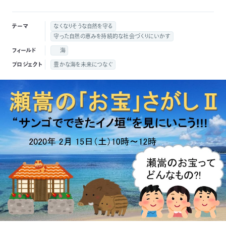
付
日
テーマ
なくなりそうな自然を守る
で
守った自然の恵みを持続的な社会づくりにいかす
本
活
フィールド
海
活
自
動
自
プロジェクト
豊かな海を未来につなぐ
動
然
紹
然
支
を
保
介
観
援
企
支
護
察
の
業
更
え
協
指
方
連
新
る
会
導
法
携
情
に
員
報