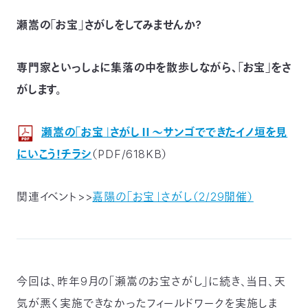
つ
プ
瀬嵩の「お宝」さがしをしてみませんか?
ラ
よ
地
イ
く
図・
バ
資
あ
ア
シ
い
料
る
ク
ー
室
ご
専門家といっしょに集落の中を散歩しながら、「お宝」をさ
セ
ポ
質
ス
リ
問
シ
て
がします。
ー
)
Instagram
Youtube
公
瀬嵩の｢お宝｣さがしⅡ～サンゴでできたイノ垣を見
益
財
にいこう！チラシ
（PDF/618KB）
団
法
人
日
本
関連イベント>>
嘉陽の｢お宝｣さがし（2/29開催）
自
然
保
護
協
会
The
Nature
Conservation
今回は、昨年9月の「瀬嵩のお宝さがし」に続き、当日、天
Society
of
Japan(NACS-
気が悪く実施できなかったフィールドワークを実施しま
J)