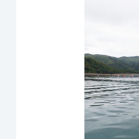
イヌワ
日本自
法制
然保
シ保
然保護
度へ
護
全
協会の
の働き
日本
歴史
かけ
サシバ
版ネイ
の保
地図・
各地
チャー
全
アクセ
の自
ポジテ
ス
然保
ィブア
赤谷
護問
プロー
プロジ
採用情
題へ
チ
ェクト
報
の対
国際
ユネス
応
連携
コエコ
自然
／
パーク
観察
IUCN
の推
指導
日本
進
員の
委員
みな
養成
会
かみ
すべ
日本自
ネイチ
てのこ
然保
ャーポ
どもに
護大
ジティ