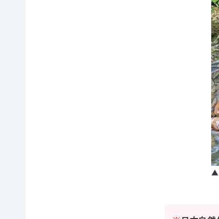
て
相
会
続
員
財
制
産
度
（遺
に
産）
つ
か
い
ら
て
の
活
ご
動
寄
レ
付
ポ
お
ー
香
ト
典・
全
▲
供
国
花
の
代
イ
によ
ベ
るご
ン
会