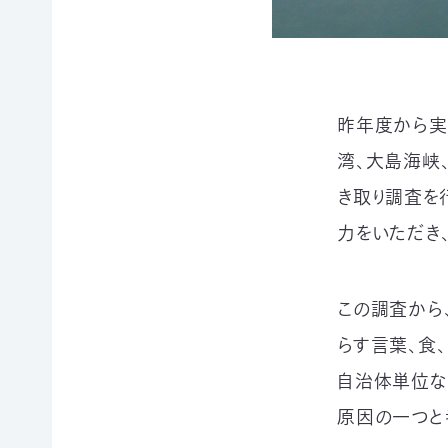
賞
ブプロ
自然
支援の
企業
昨年度から実
観察
方法
連携
湾、大島海峡
指導
TOP
TOP
員
き取り調査を
TOP
力をいただき
サ
そ
寄付
ポ
の
（継
ー
他
続・
自然観
タ
の
都
察指導
この調査から
ー
ご
度）
員講習
会
寄
らす言葉、食
会につ
連
員
付
いて
携・
自治体単位な
に
の
協働
自然観
な
方
原因の一つと
察指導
る
法
「事
員への