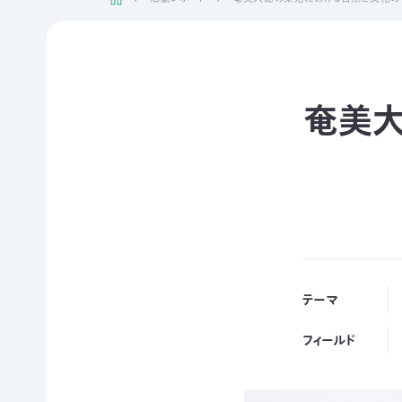
日本自
活動紹介TOP
然保
護協
会につ
陸の
自然
ジェク
いて
保護
を！
ト
奄美
TOP
区を
ネイチ
モニタ
つくる
ュア・
リング
豊か
フィー
サイト
な海を
リング
1000
ミッシ
未来
里地
ョン・ビ
四国
につ
調査
ジョン
のツキ
なぐ
ノワグ
里山
組織概
気候
マ保
の生
要
変動
全
物多
テーマ
事業報
対策と
様性
草原
告書・
自然
を守る
のチョ
フィールド
事業計
保護
ウ保
ライフ
画書・
の両
全
スタイ
財務
立
ルと自