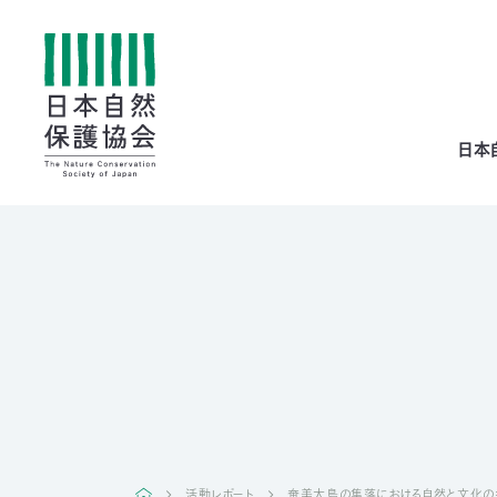
All
日本
menu
全メニュー
寄
付
活動レポート
奄美大島の集落における自然と文化の