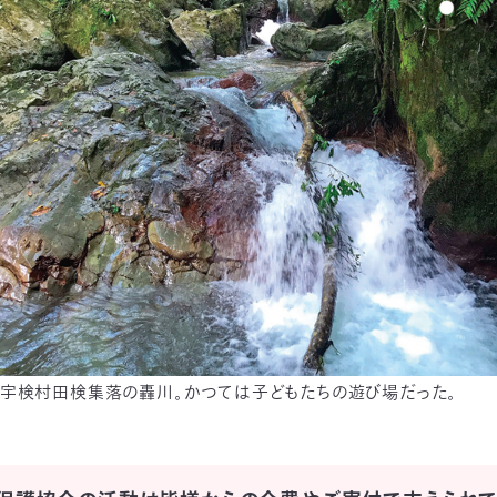
宇検村田検集落の轟川。かつては子どもたちの遊び場だった。