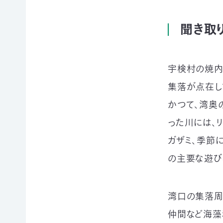
例紹
今
自
サポー
介ブ
回
然
ト情報
ック」
聞き取
の
保
ダウ
講師一
み
護
ンロ
覧
の
に
ード
支
つ
講師依
宇検村の焼内
援
な
企業
頼・研
が
連携
修依頼
集落が点在し
る
事例
お
紹介
かつて、湾奥
講
買
企業
い
った川には、
の方
習
物
への
ガザミ、季節
遺
お
お知
会
の主要な遊び
贈・
宝
らせ
相
エ
（セミ
続
イド
ナー
一
財
（不
等）
湾口の集落周
産
用
覧・
か
品
仲間など海藻
ら
の