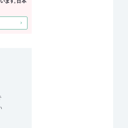
います。日本
で
い