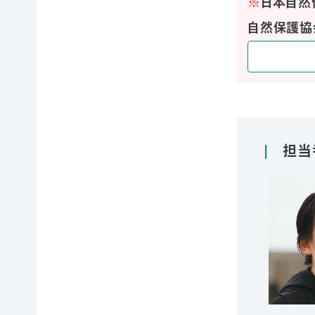
※
日本自然
寄
ト
員
付
情
限
自然保護協
報
定
知
コ
ろ
ン
更
う、
新
テ
情
自
ン
報
然
ツ
会
の
各
員
こ
種
担当
の
と
お
方
へ
要
手
お
望・
続
問
声
き
い
合
明
（登
わ
団
録
せ
体
情
か
報
ら
メディアの方へ
変
資料室
地図・アクセス
よくあるご質問
の
更
プライバシーポリシー
English
お
等）