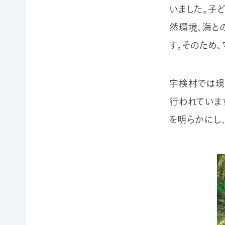
申
いました。子
の
買
ご
取
然環境、海と
寄
寄
込
付
付）
す。そのため
寄
遺
付
言
金
によ
宇検村では現
控
るご
除
寄
行われていま
に
付
を明らかにし
つ
（遺
い
贈）
て
生
褒
前
章
寄
制
付
度
に
に
つ
つ
い
い
て