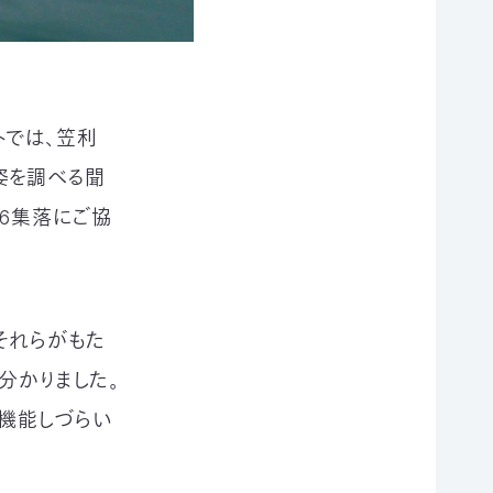
トでは、笠利
姿を調べる聞
計6集落にご協
それらがもた
分かりました。
機能しづらい