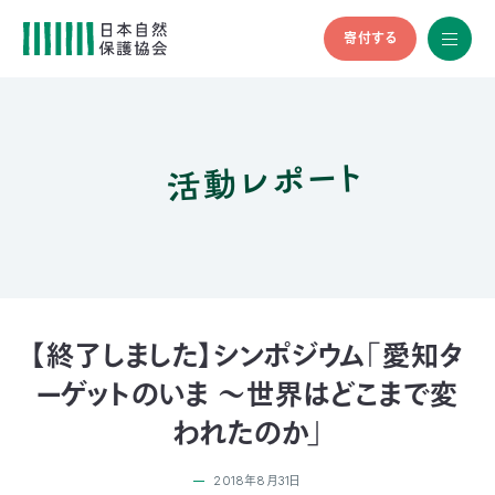
寄付する
All
menu
全メニュ
ー
活動レポート
メ
お
デ
問
ィ
い
nglish
ア
合
の
わ
方
せ
へ
会
員
の
【終了しました】シンポジウム「愛知タ
方
ーゲットのいま ～世界はどこまで変
へ
われたのか」
寄
2018年8月31日