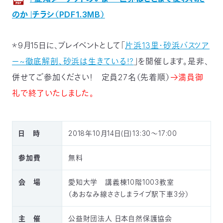
〒
のか」チラシ（PDF1.3MB）
104-
0033
東
＊9月15日に、プレイベントとして「
片浜13里・砂浜バスツア
京
ー~徹底解剖、砂浜は生きている!?
」を開催します。是非、
都
中
併せてご参加ください！ 定員27名（先着順）
→満員御
央
礼で終了いたしました。
区
新
川
1-
日 時
2018年10月14日(日)13:30～17:00
16-
10
ミ
参加費
無料
ト
ヨ
会 場
愛知大学 講義棟10階1003教室
ビ
（あおなみ線ささしまライブ駅下車3分）
ル
2F
主 催
公益財団法人 日本自然保護協会
TEL：