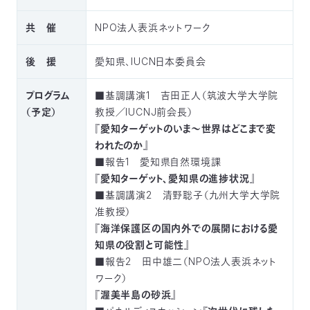
03-
3553-
共 催
NPO法人表浜ネットワーク
4101（代
表）
後 援
愛知県、IUCN日本委員会
FAX：
03-
プログラム
■基調講演1 吉田正人（筑波大学大学院
3553-
0139
（予定）
教授／IUCNJ前会長）
『愛知ターゲットのいま～世界はどこまで変
われたのか』
閉じる
■報告1 愛知県自然環境課
『愛知ターゲット、愛知県の進捗状況』
■基調講演2 清野聡子（九州大学大学院
准教授）
『海洋保護区の国内外での展開における愛
知県の役割と可能性』
■報告2 田中雄二（NPO法人表浜ネット
ワーク）
『渥美半島の砂浜』