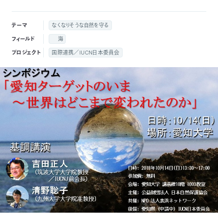
付
日
テーマ
なくなりそうな自然を守る
で
本
活
フィールド
海
プロジェクト
国際連携／IUCN日本委員会
活
自
動
自
動
然
紹
然
支
を
保
介
観
援
企
支
護
察
の
業
更
え
協
指
方
連
新
る
会
導
法
携
情
に
員
報