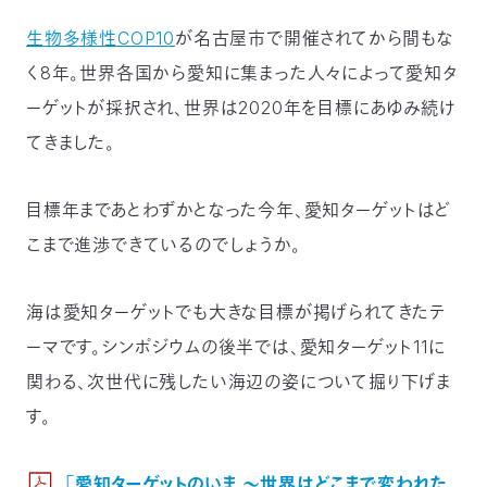
つ
プ
生物多様性COP10
が名古屋市で開催されてから間もな
ラ
よ
地
イ
く
図・
バ
く8年。世界各国から愛知に集まった人々によって愛知タ
資
あ
ア
シ
い
料
る
ク
ー
室
ご
ーゲットが採択され、世界は2020年を目標にあゆみ続け
セ
ポ
質
ス
リ
問
シ
て
てきました。
ー
)
Instagram
Youtube
公
目標年まであとわずかとなった今年、愛知ターゲットはど
益
財
こまで進渉できているのでしょうか。
団
法
人
日
本
海は愛知ターゲットでも大きな目標が掲げられてきたテ
自
然
ーマです。シンポジウムの後半では、愛知ターゲット11に
保
護
関わる、次世代に残したい海辺の姿について掘り下げま
協
会
す。
The
Nature
Conservation
Society
of
Japan(NACS-
「愛知ターゲットのいま ～世界はどこまで変われた
J)