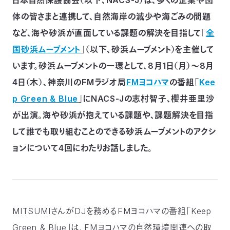
つ
プ
体の皆さまと連携して、自然海岸の減少や海ごみの問題
ラ
よ
地
イ
く
など、海や砂浜が直面している課題の解決を目指して「
全
図・
バ
資
あ
ア
シ
い
料
る
ク
ー
室
ご
国砂浜ムーブメント
」（以下、砂浜ムーブメント）を主催して
セ
ポ
質
ス
リ
問
シ
います。
砂浜ムーブメントの一環として、8月1日（月）～8月
て
ー
)
Instagram
Youtube
4日（木）、神奈川のFMラジオ局
FMヨコハマ
の番組「
Kee
公
p Green & Blue
」にNACS-Jの志村智子、櫻井亜里沙
益
財
が出演。海や砂浜が抱えている課題や、課題解決を目指
団
法
人
して誰でも取り組むことのできる砂浜ムーブメントのアクシ
日
本
ョンについて4回にわたりお話しました。
自
然
保
護
協
会
The
Nature
Conservation
MITSUMIさんがDJを務めるFMヨコハマの番組「Keep
Society
of
Japan(NACS-
Green & Blue」は、FMヨコハマの自然環境関連への取
J)