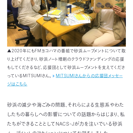
03-
3553-
4101（代
表）
FAX：
03-
3553-
0139
▲2020年にもFMヨコハマの番組で砂浜ムーブメントについて取
り上げてくださり、砂浜ノート増刷のクラウドファンディングの応援
閉じる
もしてくださるなど、応援団として砂浜ムーブメントを支えてくださ
っているMITSUMIさん。
MITSUMIさんからの応援団メッセー
ジはこちら
砂浜の減少や海ごみの問題、それらによる生態系やわた
したちの暮らしへの影響についての話題からはじまり、私
たちができることとしてNACS-Jが力を注いでいる砂浜