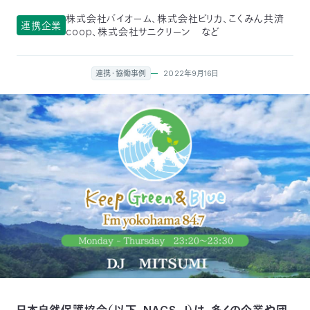
付
日
株式会社バイオーム、株式会社ピリカ、こくみん共済
連携企業
coop、株式会社サニクリーン など
で
本
活
2022年9月16日
連携・協働事例
活
自
動
自
動
然
紹
然
支
を
保
介
観
援
企
支
護
察
の
業
更
え
協
指
方
連
新
る
会
導
法
携
情
に
員
報
日本自然保護協会（以下、NACS-J）は、多くの企業や団