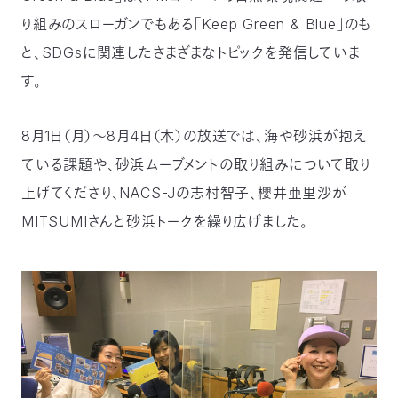
〒
り組みのスローガンでもある「Keep Green & Blue」のも
104-
と、SDGsに関連したさまざまなトピックを発信していま
0033
東
す。
京
都
中
8月1日（月）～8月4日（木）の放送では、海や砂浜が抱え
央
ている課題や、砂浜ムーブメントの取り組みについて取り
区
新
上げてくださり、NACS-Jの志村智子、櫻井亜里沙が
川
MITSUMIさんと砂浜トークを繰り広げました。
1-
16-
10
ミ
ト
ヨ
ビ
ル
2F
TEL：