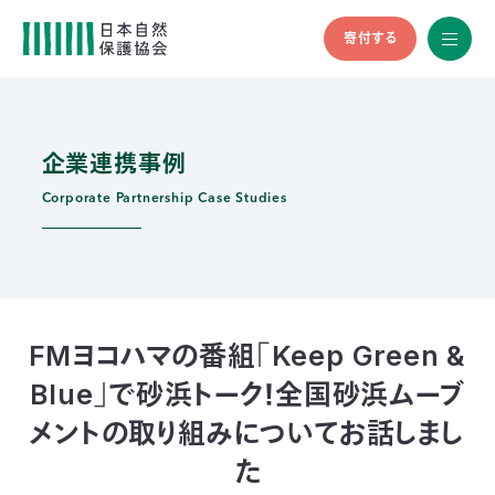
寄付する
All
menu
全メニュ
ー
企業連携事例
メ
お
デ
問
ィ
い
Corporate Partnership Case Studies
nglish
ア
合
の
わ
方
せ
へ
会
員
の
FMヨコハマの番組「Keep Green &
方
Blue」で砂浜トーク！全国砂浜ムーブ
へ
メントの取り組みについてお話しまし
寄
た