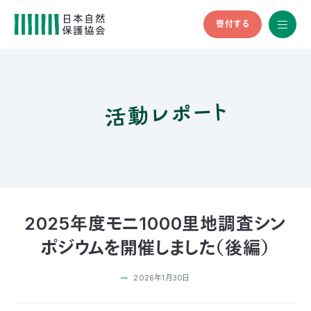
寄付する
All
menu
全メニュ
ー
活動レポート
メ
お
デ
問
ィ
い
nglish
ア
合
の
わ
方
せ
へ
会
員
の
2025年度モニ1000里地調査シン
方
ポジウムを開催しました（後編）
へ
2026年1月30日
寄