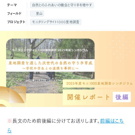
付
テーマ
自然とのふれあいの機会と守り手を増やす
日
フィールド
里山
で
本
活
プロジェクト
モニタリングサイト1000里地調査
活
自
動
自
動
然
紹
然
支
を
保
介
観
援
企
支
護
察
の
業
更
え
協
指
方
連
新
る
会
導
法
携
情
※
長文のため前後編に分けてお送りします。
前編はこち
に
員
報
ら