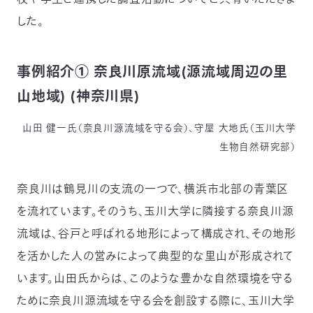
〒
した。
104-
0033
東
事例紹介① 奈良川原流域(源流域周辺の里
京
都
山地域) (神奈川県)
中
央
山田 健一氏（奈良川源流域を守る会）、守屋 大地氏（玉川大学
区
新
生物自然研究部）
川
1-
奈良川は鶴見川の支流の一つで、横浜市北部の青葉区
16-
10
を流れています。そのうち、玉川大学に隣接する奈良川源
ミ
流域は、谷戸と呼ばれる地形によって構成され、その地形
ト
ヨ
を活かした人の営みによって典型的な里山が形成されて
ビ
います。山田氏からは、このような豊かな自然環境を守る
ル
2F
ために奈良川源流域を守る会を創設する際に、玉川大学
TEL：