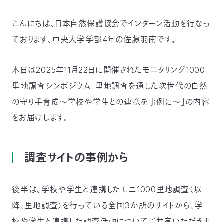
つ
プ
ラ
こんにちは、日本自然保護協会でインターン活動を行なっ
よ
地
イ
く
図・
バ
資
あ
ア
シ
い
ております、中央大学学部4年の佐藤羽南です。
料
る
ク
ー
室
ご
セ
ポ
質
ス
リ
問
シ
て
ー
)
Instagram
Youtube
本日は2025年11月22日に開催されたモニタリング1000
里地調査シンポジウム「里地調査を通した次世代の自然
公
益
の守り手育成〜学校や学生との連携を事例に〜」の内容
財
団
をお届けします。
法
人
日
本
自
然
調査サイトの事例から
保
護
協
会
後半は、学校や学生と連携したモニ1000里地調査（以
The
Nature
Conservation
降、里地調査）を行っている全国3か所のサイトから、学
Society
of
Japan(NACS-
校や学生と連携した調査活動についてご共有いただきま
J)