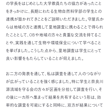
の学長をはじめとした大学教員たちの協力があったこと
03-
3553-
をきっかけに、長期にわたる生物自然科学部の学生との
4101（代
連携が築かれてきことをご説明いただきました。守屋氏か
表）
FAX：
らは地域の方と連携して里地調査に携わることで得られ
03-
3553-
たこととして、OBや地域の方々と貴重な交流を持てるこ
0139
とや、実践を通して生物や環境保全について学べること
を挙げました。こうした点から、里地調査は学生にとって
閉じる
良い影響をもたらしていることが伺えました。
お二方の発表を通して、私は調査を通して人のつながり
が広がっていることを強く感じました。特に学生と奈良川
源流域を守る会の方々が区画を分担して調査を行い、そ
の後に一カ所へ集まって結果を共有するという形は、効
率的な調査を可能にすると同時に、双方が結果について