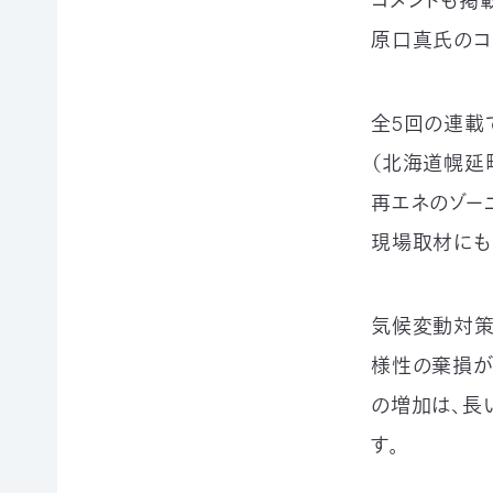
コメントも掲載
申
の
買
原口真氏のコ
ご
取
寄
寄
込
付
付）
全5回の連載
寄
遺
付
言
（北海道幌延
金
によ
控
るご
再エネのゾー
除
寄
に
現場取材にも
付
つ
（遺
い
贈）
て
生
気候変動対策
褒
前
様性の棄損が
章
寄
制
付
の増加は、長
度
に
に
つ
す。
つ
い
い
て