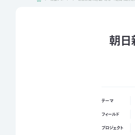
日本自
活動紹介TOP
然保
護協
会につ
陸の
自然
ジェク
いて
保護
を！
ト
朝日
TOP
区を
ネイチ
モニタ
つくる
ュア・
リング
豊か
フィー
サイト
な海を
リング
1000
ミッシ
未来
里地
ョン・ビ
四国
につ
調査
ジョン
のツキ
なぐ
ノワグ
里山
組織概
気候
マ保
の生
要
変動
全
物多
テーマ
事業報
対策と
様性
草原
告書・
自然
を守る
のチョ
フィールド
事業計
保護
ウ保
ライフ
画書・
の両
全
スタイ
財務
プロジェクト
立
ルと自