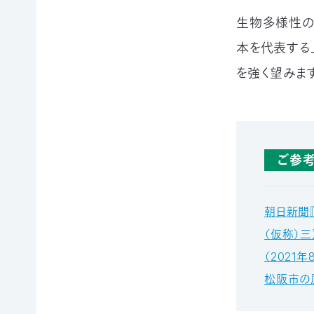
て
相
生物多様性の
会
続
本を代表する
員
財
制
産
を強く望みます
度
（遺
に
産）
つ
か
い
ら
て
の
活
ご
ご参
動
寄
レ
付
ポ
お
ー
朝日新聞
香
ト
典・
（仮称）
全
供
国
（2021年
花
の
代
松阪市の
イ
によ
ベ
るご
ン
会