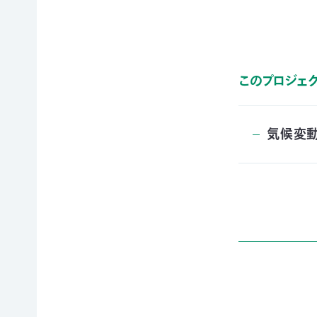
寄
ト
員
付
情
限
報
定
知
コ
ろ
ン
更
このプロジェ
う、
新
テ
情
自
ン
報
然
ツ
会
の
各
気候変
員
こ
種
の
と
お
方
へ
要
手
お
望・
続
問
声
き
い
合
明
（登
わ
団
録
せ
体
情
か
報
ら
メディアの方へ
変
資料室
地図・アクセス
よくあるご質問
の
更
プライバシーポリシー
English
お
等）