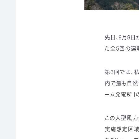
賞
ブプロ
自然
支援の
企業
先日、9月8日
観察
方法
連携
た全5回の連
指導
TOP
TOP
員
TOP
第3回では、
サ
そ
寄付
ポ
の
（継
内で最も自然
ー
他
続・
自然観
タ
の
都
ーム発電所」
察指導
ー
ご
度）
員講習
会
寄
会につ
連
員
付
いて
携・
この大型風力
に
の
協働
自然観
な
方
実施想定区域
察指導
る
法
「事
員への