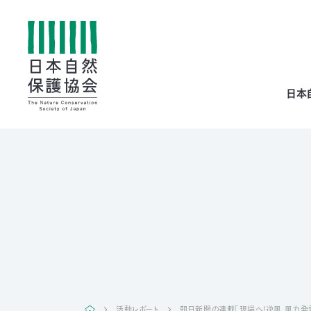
All
日本
menu
全メニュー
寄
付
活動レポート
朝日新聞の連載「現場へ！逆風 風力発