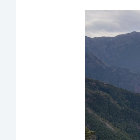
イヌワ
日本自
法制
然保
シ保
然保護
度へ
護
全
協会の
の働き
日本
歴史
かけ
サシバ
版ネイ
の保
地図・
各地
チャー
全
アクセ
の自
ポジテ
ス
然保
ィブア
赤谷
護問
プロー
プロジ
採用情
題へ
チ
ェクト
報
の対
国際
ユネス
応
連携
コエコ
自然
／
パーク
観察
IUCN
の推
指導
日本
進
員の
委員
みな
養成
会
かみ
すべ
日本自
ネイチ
てのこ
然保
ャーポ
どもに
護大
ジティ