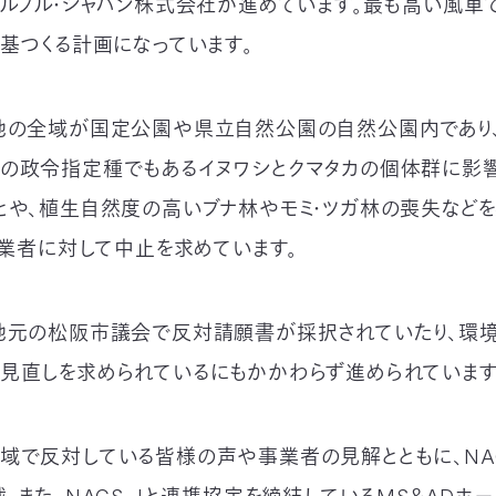
アルブル・ジャパン株式会社が進めています。最も高い風車で
0基つくる計画になっています。
地の全域が国定公園や県立自然公園の自然公園内であり
の政令指定種でもあるイヌワシとクマタカの個体群に影
とや、植生自然度の高いブナ林やモミ・ツガ林の喪失などを
事業者に対して中止を求めています。
地元の松阪市議会で反対請願書が採択されていたり、環
見直しを求められているにもかかわらず進められています
域で反対している皆様の声や事業者の見解とともに、NAC