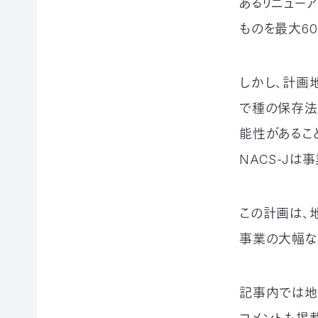
あるリニュー
例紹
今
自
サポー
介ブ
回
然
ものを最大6
ト情報
ック」
の
保
ダウ
講師一
み
護
ンロ
覧
の
に
ード
しかし、計画
支
つ
講師依
援
な
企業
頼・研
で種の保存法
が
連携
修依頼
る
事例
能性があるこ
お
紹介
講
買
NACS-Jは
企業
い
の方
習
物
への
遺
お
この計画は、
お知
会
贈・
宝
らせ
事業の大幅な
相
エ
（セミ
続
イド
ナー
一
財
（不
等）
産
用
記事内では地
覧・
か
品
ら
の