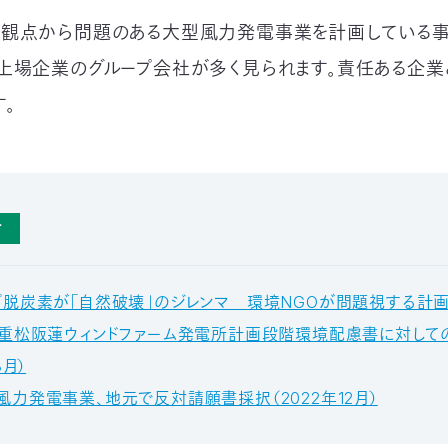
観点から問題のある大型風力発電事業を計画している事
上場企業のグループ会社が多く見られます。責任ある企業
。
考
『脱炭素が「自然破壊」のジレンマ 環境NGOが問題視する計画
三重松阪蓮ウィンドファーム発電所計画段階環境配慮書に対して
8月）
風力発電事業、地元で反対請願書採択（2022年12月）