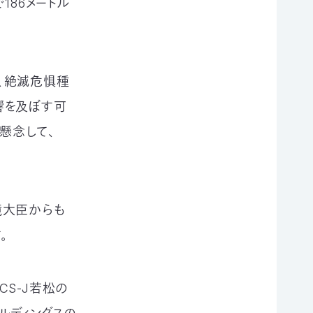
186メートル
、絶滅危惧種
響を及ぼす可
懸念して、
境大臣からも
。
S-J若松の