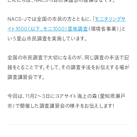
こんにちは、NACS-J自然保護部の後藤ななです。
つ
プ
ラ
よ
地
イ
く
NACS-Jでは全国の市民の方とともに、「
モニタリングサ
図・
バ
資
あ
ア
シ
い
料
る
ク
ー
イト1000（以下、モニ1000）里地調査
（環境省事業）」と
室
ご
セ
ポ
質
ス
リ
問
シ
いう里山市民調査を実施しています。
て
ー
)
Instagram
Youtube
公
全国の市民調査で大切になるのが、同じ調査の手法で記
益
財
録をとることです。そして、その調査手法をお伝えする場が
団
法
調査講習会です。
人
日
本
自
然
今回は、11月2～3日にコアサイト海上の森（愛知県瀬戸
保
護
市）で開催した調査講習会の様子をお伝えします！
協
会
The
Nature
Conservation
Society
of
Japan(NACS-
J)