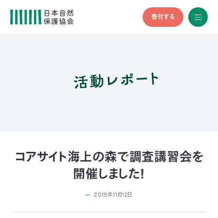
寄付する
All
menu
全メニュ
ー
活動レポート
メ
お
デ
問
ィ
い
nglish
ア
合
の
わ
方
せ
へ
会
員
の
コアサイト海上の森で調査講習会を
方
開催しました！
へ
2018年11月12日
寄