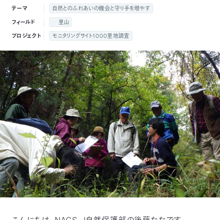
付
テーマ
自然とのふれあいの機会と守り手を増やす
日
フィールド
里山
で
本
活
プロジェクト
モニタリングサイト1000里地調査
活
自
動
自
動
然
紹
然
支
を
保
介
観
援
企
支
護
察
の
業
更
え
協
指
方
連
新
る
会
導
法
携
情
に
員
報