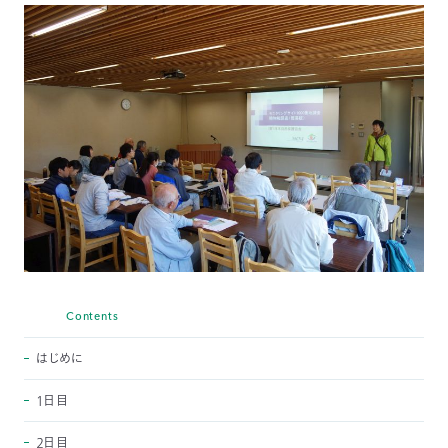
〒
104-
0033
東
京
都
中
央
区
新
川
1-
16-
10
ミ
Contents
ト
ヨ
はじめに
ビ
ル
１日目
2F
TEL：
２日目