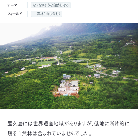
付
テーマ
なくなりそうな自然を守る
日
フィールド
森林（山も含む）
で
本
活
活
自
動
自
動
然
紹
然
支
を
保
介
観
援
企
支
護
察
の
業
更
え
協
指
方
連
新
る
会
導
法
携
情
屋久島には世界遺産地域がありますが、低地に断片的に
に
員
報
残る自然林は含まれていませんでした。