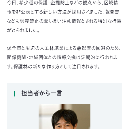
今回、希少種の保護・盗掘防止などの観点から、区域情
〒
報を非公表とする新しい方法が採用されました。報告書
104-
0033
なども譲渡禁止の取り扱い注意情報とされる特別な措置
東
がとられました。
京
都
中
保全策と周辺の人工林施業による悪影響の回避のため、
央
区
関係機関・地域団体との情報交換は定期的に行われま
新
す。保護林の新たな作り方として注目されます。
川
1-
16-
10
ミ
担当者から一言
ト
ヨ
ビ
ル
2F
TEL：