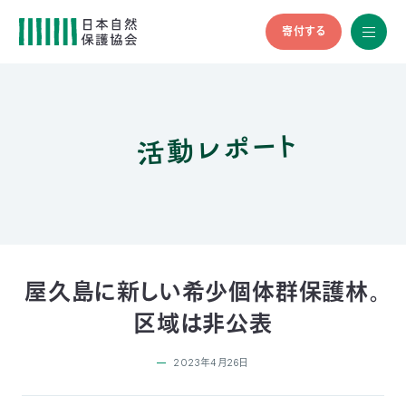
寄付する
All
menu
全メニュ
ー
活動レポート
メ
お
デ
問
ィ
い
nglish
ア
合
の
わ
方
せ
へ
会
員
の
屋久島に新しい希少個体群保護林。
方
区域は非公表
へ
2023年4月26日
寄