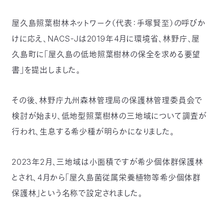
つ
プ
ラ
屋久島照葉樹林ネットワーク（代表：手塚賢至）の呼びか
よ
地
イ
く
図・
バ
資
あ
ア
シ
い
けに応え、NACS-Jは2019年4月に環境省、林野庁、屋
料
る
ク
ー
室
ご
セ
ポ
質
久島町に「屋久島の低地照葉樹林の保全を求める要望
ス
リ
問
シ
て
ー
)
Instagram
Youtube
書」を提出しました。
公
益
その後、林野庁九州森林管理局の保護林管理委員会で
財
団
検討が始まり、低地型照葉樹林の三地域について調査が
法
人
日
行われ、生息する希少種が明らかになりました。
本
自
然
保
2023年2月、三地域は小面積ですが希少個体群保護林
護
協
とされ、4月から「屋久島菌従属栄養植物等希少個体群
会
The
保護林」という名称で設定されました。
Nature
Conservation
Society
of
Japan(NACS-
J)