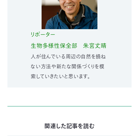
03-
3553-
4101（代
表）
FAX：
リポーター
03-
3553-
生物多様性保全部
朱宮丈晴
0139
人が住んでいる周辺の自然を損ね
閉じる
ない方法や新たな関係づくりを模
索していきたいと思います。
関連した記事を読む