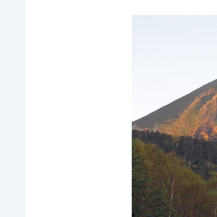
イヌワ
日本自
法制
然保
シ保
然保護
度へ
護
全
協会の
の働き
日本
歴史
かけ
サシバ
版ネイ
の保
地図・
各地
チャー
全
アクセ
の自
ポジテ
ス
然保
ィブア
赤谷
護問
プロー
プロジ
採用情
題へ
チ
ェクト
報
の対
国際
ユネス
応
連携
コエコ
自然
／
パーク
観察
IUCN
の推
指導
日本
進
員の
委員
みな
養成
会
かみ
すべ
日本自
ネイチ
てのこ
然保
ャーポ
どもに
護大
ジティ