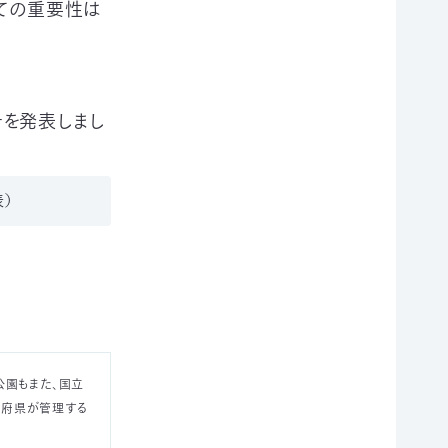
ての重要性は
針を発表しまし
表）
公園もまた、国立
道府県が管理する