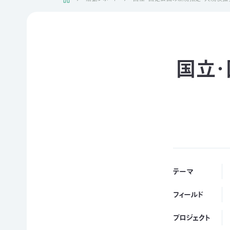
日本自
活動紹介TOP
然保
護協
会につ
陸の
自然
ジェク
いて
保護
を！
ト
国立
TOP
区を
ネイチ
モニタ
つくる
ュア・
リング
豊か
フィー
サイト
な海を
リング
1000
ミッシ
未来
里地
ョン・ビ
四国
につ
調査
ジョン
のツキ
なぐ
ノワグ
里山
組織概
気候
マ保
の生
要
変動
全
物多
テーマ
事業報
対策と
様性
草原
告書・
自然
を守る
のチョ
フィールド
事業計
保護
ウ保
ライフ
画書・
の両
全
スタイ
財務
プロジェクト
立
ルと自