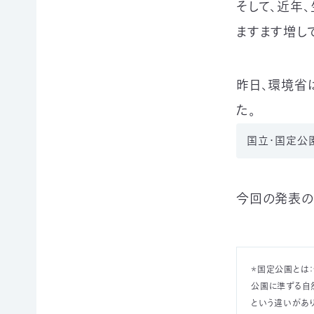
例紹
そして、近年
今
自
サポー
介ブ
回
然
ト情報
ますます増し
ック」
の
保
ダウ
講師一
み
護
ンロ
覧
の
に
ード
支
つ
昨日、環境省
講師依
援
な
企業
頼・研
た。
が
連携
修依頼
る
事例
国立・国定公園
お
紹介
講
買
企業
い
の方
習
物
への
今回の発表の
遺
お
お知
会
贈・
宝
らせ
相
エ
（セミ
続
イド
ナー
一
財
（不
等）
＊国定公園とは
産
用
公園に準ずる自
覧・
か
品
という違いがあり
ら
の