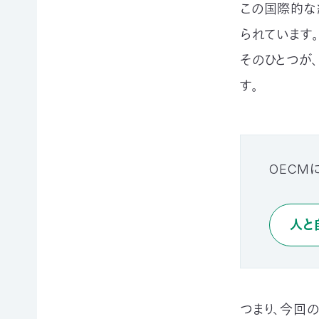
この国際的な
寄
ト
員
付
情
限
られています。
報
定
知
コ
そのひとつが
ろ
ン
更
す。
う、
新
テ
情
自
ン
報
然
ツ
会
の
各
員
こ
種
の
と
お
方
OECM
へ
要
手
お
望・
続
問
声
き
い
合
明
（登
人と
わ
団
録
せ
体
情
か
報
ら
メディアの方へ
変
資料室
地図・アクセス
よくあるご質問
の
更
プライバシーポリシー
English
つまり、今回
お
等）