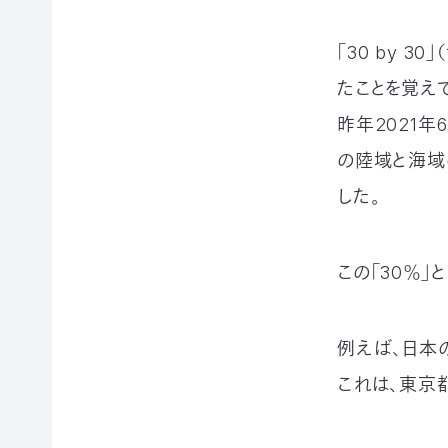
て
相
会
続
「30 by 
員
財
たことを覚え
制
産
度
（遺
昨年2021年
に
産）
つ
か
の陸域と海域
い
ら
て
した。
の
活
ご
動
寄
レ
付
この「30％」
ポ
お
ー
香
ト
典・
全
例えば、日本の陸
供
国
花
の
これは、東京都
代
イ
によ
ベ
るご
ン
会