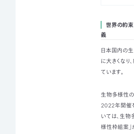
申
の
買
ご
取
寄
寄
込
付
付）
世界の約束
寄
義
遺
付
言
金
によ
日本国内の生
控
るご
除
寄
に大きくなり
に
付
ています。
つ
（遺
い
贈）
て
生
生物多様性の
褒
前
章
寄
2022年開催
制
付
度
に
いては、生物多
に
つ
つ
い
様性枠組案」
い
て