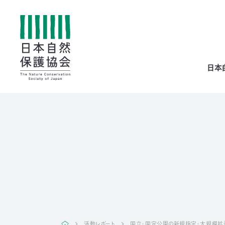
All
日本
menu
全メニュー
寄
付
活動レポート
国立・国定公園の新規指定・大規模拡