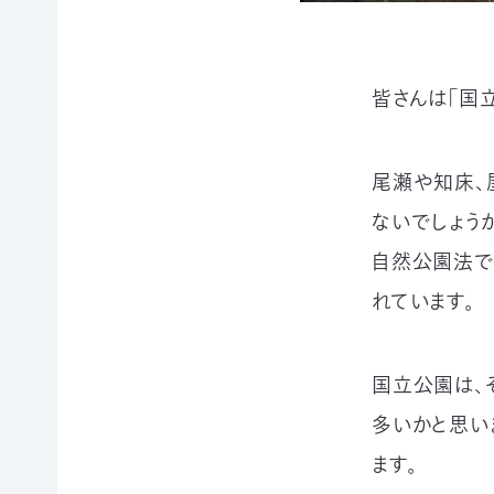
賞
ブプロ
皆さんは「国
自然
支援の
企業
観察
方法
連携
指導
TOP
TOP
尾瀬や知床、
員
ないでしょうか
TOP
自然公園法で
サ
そ
寄付
ポ
の
（継
れています。
ー
他
続・
自然観
タ
の
都
察指導
ー
ご
度）
員講習
会
寄
国立公園は、
会につ
連
員
付
いて
携・
多いかと思い
に
の
協働
自然観
な
方
ます。
察指導
る
法
「事
員への