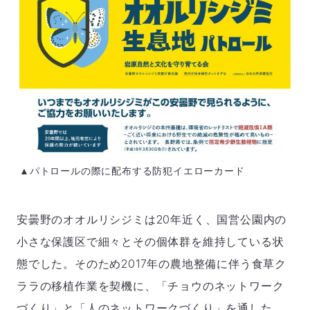
03-
3553-
4101（代
表）
FAX：
03-
3553-
0139
閉じる
▲パトロールの際に配布する防犯イエローカード
安曇野のオオルリシジミは20年近く、国営公園内の
小さな保護区で細々とその個体群を維持している状
態でした。そのため2017年の農地整備に伴う食草ク
ララの移植作業を契機に、「チョウのネットワーク
づくり」と「人のネットワークづくり」を通した