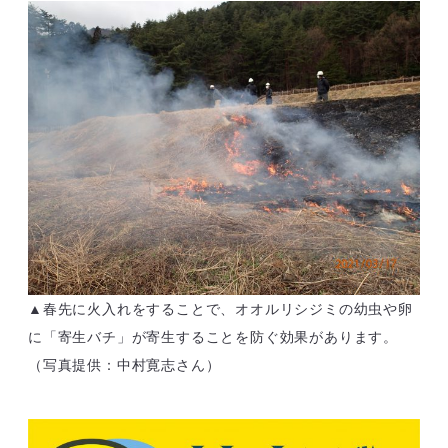
〒
104-
0033
東
京
都
中
央
区
新
川
1-
16-
10
▲春先に火入れをすることで、オオルリシジミの幼虫や卵
ミ
ト
に「寄生バチ」が寄生することを防ぐ効果があります。
ヨ
（写真提供：中村寛志さん）
ビ
ル
2F
TEL：