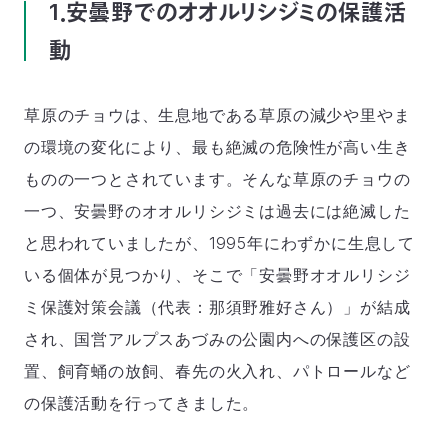
1．安曇野でのオオルリシジミの保護活
つ
プ
ラ
動
よ
イ
く
地
バ
資
あ
図・
シ
い
料
る
アク
ー
室
ご
セス
ポ
質
リ
草原のチョウは、生息地である草原の減少や里やま
問
シ
て
ー
)
Instagram
Youtube
の環境の変化により、最も絶滅の危険性が高い生き
ものの一つとされています。そんな草原のチョウの
公
益
財
一つ、安曇野のオオルリシジミは過去には絶滅した
団
法
と思われていましたが、1995年にわずかに生息して
人
日
いる個体が見つかり、そこで「安曇野オオルリシジ
本
自
ミ保護対策会議（代表：那須野雅好さん）」が結成
然
保
護
され、国営アルプスあづみの公園内への保護区の設
協
会
置、飼育蛹の放飼、春先の火入れ、パトロールなど
The
Nature
の保護活動を行ってきました。
Conservation
Society
of
Japan(NACS-
J)