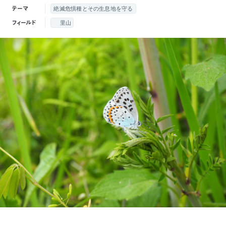
付
テーマ
絶滅危惧種とその生息地を守る
日
フィールド
里山
で
本
活
活
自
動
自
動
然
紹
然
支
を
保
介
観
援
企
支
護
察
の
業
更
え
協
指
方
連
新
る
会
導
法
携
情
に
員
報