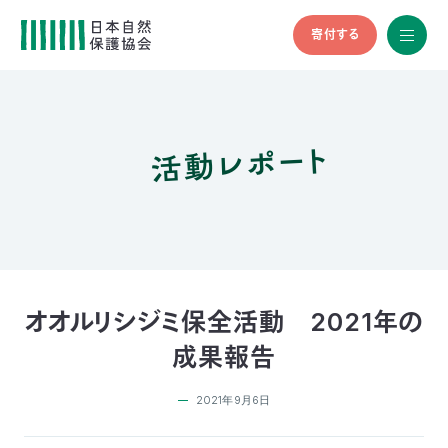
寄付する
All
menu
全メニュ
ー
活動レポート
メ
お
デ
問
ィ
い
nglish
ア
合
の
わ
方
せ
へ
会
員
の
オオルリシジミ保全活動 2021年の
方
成果報告
へ
2021年9月6日
寄