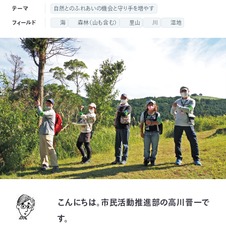
付
テーマ
自然とのふれあいの機会と守り手を増やす
日
フィールド
海
森林（山も含む）
里山
川
湿地
で
本
活
活
自
動
自
動
然
紹
然
支
を
保
介
観
援
企
支
護
察
の
業
更
え
協
指
方
連
新
る
会
導
法
携
情
こんにちは。市民活動推進部の高川晋一で
に
員
報
す。