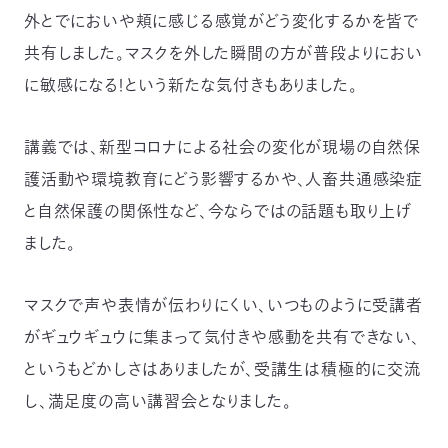
03-
外とでにおいや頬に感じる感覚がどう変化するかを皆で
3553-
共有しました。マスクを外した瞬間の方が普段よりにおい
4101（代
表）
に敏感になる！という新たな気付きもありました。
FAX：
03-
3553-
講義では、新型コロナによる社会の変化が現場の自然保
0139
護活動や環境教育にどう影響するかや、人畜共通感染症
と自然保護の関係性など、今ならではの話題も取り上げ
閉じる
ました。
マスクで声や表情が伝わりにくい、いつものように受講者
がギュウギュウに集まって気付きや感動を共有できない、
というもどかしさはありましたが、受講生は積極的に交流
し、満足度の高い講習会となりました。