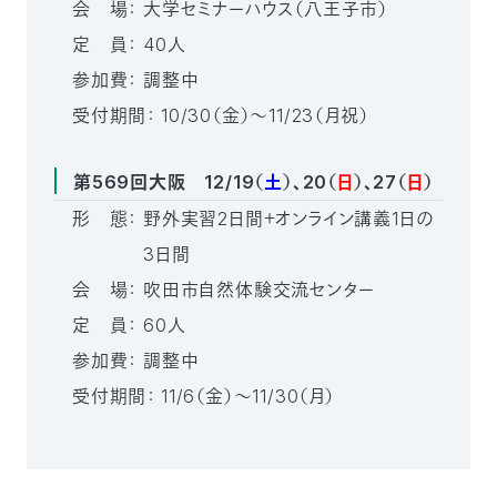
会 場：
大学セミナーハウス（八王子市）
定 員：
40人
参加費：
調整中
受付期間：
10/30（金）～11/23（月祝）
第569回大阪 12/19（
土
）、20（
日
）、27（
日
）
形 態：
野外実習2日間＋オンライン講義1日の
3日間
会 場：
吹田市自然体験交流センター
定 員：
60人
参加費：
調整中
受付期間：
11/6（金）～11/30（月）