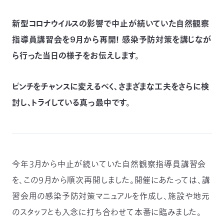
つ
プ
ラ
新型コロナウイルスの影響で中止が続いていた自然観察
よ
地
イ
く
図・
バ
資
あ
ア
シ
い
指導員講習会を9月から再開！ 感染予防対策を講じなが
料
る
ク
ー
室
ご
セ
ポ
質
ら行った当日の様子をお伝えします。
ス
リ
問
シ
て
ー
)
Instagram
Youtube
ピンチをチャンスに変えるべく、さまざまな工夫をさらに検
公
益
討し、トライしている真っ最中です。
財
団
法
人
日
本
自
然
保
今年３月から中止が続いていた自然観察指導員講習会
護
協
を、この９月から順次再開しました。開催にあたっては、講
会
The
習会用の感染予防対策マニュアルを作成し、施設や地元
Nature
Conservation
Society
のスタッフとも入念に打ち合わせて本番に臨みました。
of
Japan(NACS-
J)