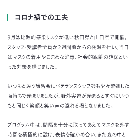
〒
104-
コロナ禍での工夫
0033
東
京
９月は比較的感染リスクが低い秋田県と山口県で開催。
都
中
スタッフ・受講者全員が２週間前からの検温を行い、当日
央
はマスクの着用やこまめな消毒、社会的距離の確保とい
区
新
った対策を講じました。
川
1-
16-
いつもと違う講習会にベテランスタッフ勢も少々緊張した
10
面持ちで始まりましたが、野外実習が始まるとすぐにいつ
ミ
ト
もと同じく笑顔と笑い声の溢れる場となりました。
ヨ
ビ
ル
プログラム中は、間隔を十分に取ってあえてマスクを外す
2F
時間を積極的に設け、表情を確かめ合い、また森の中と
TEL：