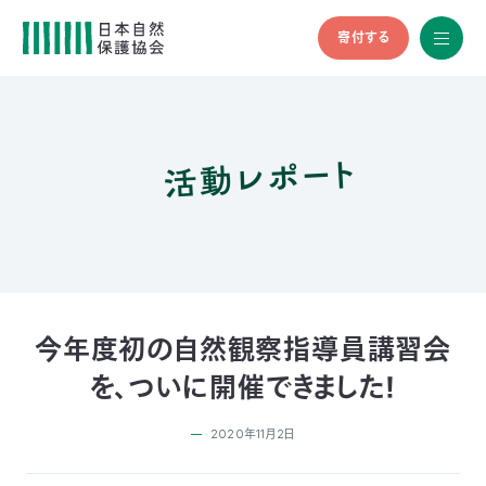
寄付する
All
menu
全メニュ
ー
活動レポート
メ
お
デ
問
ィ
い
nglish
ア
合
の
わ
方
せ
へ
会
員
の
今年度初の自然観察指導員講習会
方
を、ついに開催できました！
へ
2020年11月2日
寄