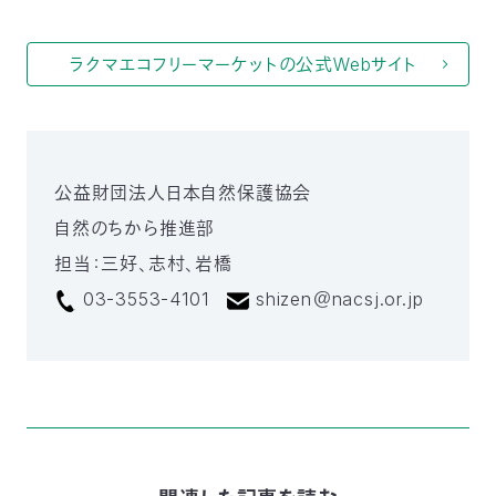
03-
3553-
4101（代
ラクマエコフリーマーケットの公式Webサイト
表）
FAX：
03-
3553-
0139
公益財団法人日本自然保護協会
自然のちから推進部
閉じる
担当：三好、志村、岩橋
03-3553-4101
shizen＠nacsj.or.jp