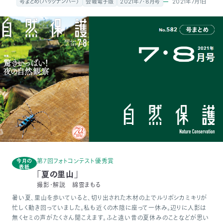
2021年7月1日
号まとめ（バックナンバー）
会報電子版
2021年7・8月号
付
日
で
本
活
活
自
動
自
動
然
紹
然
支
を
保
介
観
援
企
支
護
察
の
業
更
え
協
指
方
連
第7回フォトコンテスト優秀賞
今月の
新
表紙
「夏の里山」
る
撮影・解説 綿雲まもる
会
導
法
携
情
暑い夏、里山を歩いていると、切り出された木材の上でルリボシカミキリが
忙しく動き回っていました。私も近くの木陰に座って一休み。辺りに人影は
に
員
報
無くセミの声がたくさん聞こえます。ふと遠い昔の夏休みのことなどが思い