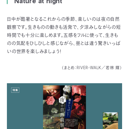
Nature at night
〒
104-
0033
日中が酷暑となるこれからの季節、楽しいのは夜の自然
東
観察です。生きものの動きも活発で、夕涼みしながらの短
京
時間でも十分に楽しめます。五感をフルに使って、生きも
都
中
のの気配をひしひしと感じながら、昼とは違う驚きいっぱ
央
いの世界を楽しみましょう！
区
新
川
（まとめ：RIVER-WALK／若林 輝）
1-
16-
10
ミ
ト
ヨ
ビ
ル
2F
TEL：