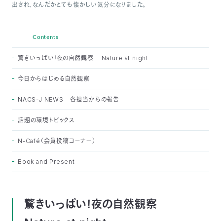
出され、なんだかとても懐かしい気分になりました。
つ
プ
ラ
よ
地
イ
く
図・
バ
資
あ
ア
シ
い
Contents
料
る
ク
ー
室
ご
セ
ポ
質
ス
リ
問
驚きいっぱい！夜の自然観察 Nature at night
シ
て
ー
)
Instagram
Youtube
今日からはじめる自然観察
公
益
NACS-J NEWS 各担当からの報告
財
団
法
話題の環境トピックス
人
日
本
N-Café（会員投稿コーナー）
自
然
保
Book and Present
護
協
会
The
Nature
Conservation
驚きいっぱい！夜の自然観察
Society
of
Japan(NACS-
J)