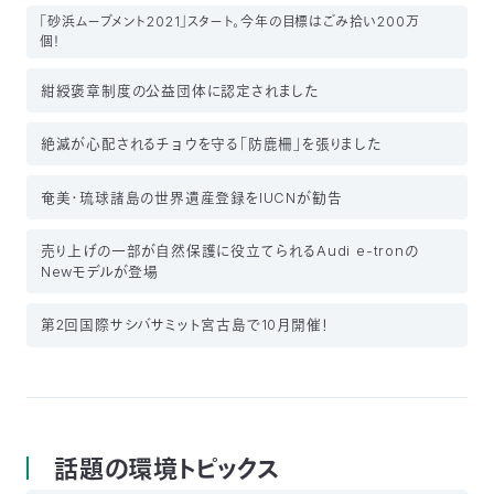
「砂浜ムーブメント2021」スタート。今年の目標はごみ拾い200万
個！
紺綬褒章制度の公益団体に認定されました
絶滅が心配されるチョウを守る「防鹿柵」を張りました
奄美・琉球諸島の世界遺産登録をIUCNが勧告
売り上げの一部が自然保護に役立てられるAudi e-tronの
Newモデルが登場
第2回国際サシバサミット宮古島で10月開催！
話題の環境トピックス