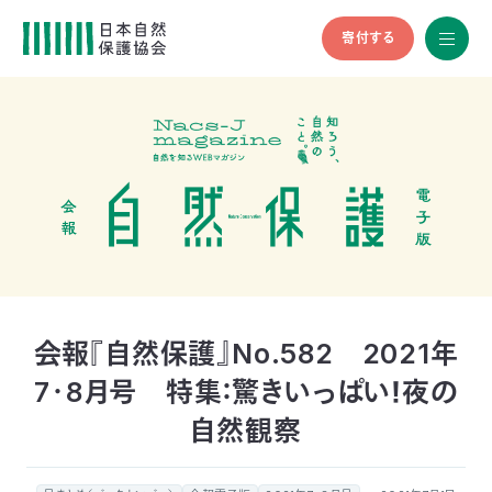
寄付する
All
menu
全メニュ
ー
メ
お
デ
問
ィ
い
nglish
ア
合
の
わ
方
せ
へ
会
員
の
会報『自然保護』No.582 2021年
方
7・8月号 特集：驚きいっぱい！夜の
へ
自然観察
寄