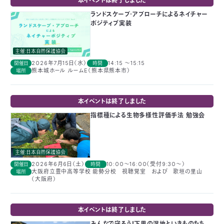
本イベントは終了しました
付
日
ランドスケープ・アプローチによるネイチャー
ポジティブ実装
で
本
活
主催:日本自然保護協会
活
自
動
自
2026年7月15日（水）
14:15 〜15:15
開催日
時間
熊本城ホール ルームE（熊本県熊本市）
場所
動
然
紹
然
支
本イベントは終了しました
を
保
介
観
援
企
指標種による生物多様性評価手法 勉強会
支
護
察
の
業
更
主催:日本自然保護協会
え
協
指
方
連
2026年6月6日（土）
10:00～16:00（受付9:30〜）
開催日
時間
新
大阪府立豊中高等学校 能勢分校 視聴覚室 および 歌垣の里山
場所
（大阪府）
る
会
導
法
携
情
本イベントは終了しました
に
員
報
みんなで守ろう！下里の湿地といきものたち