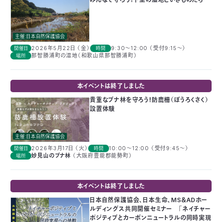
つ
プ
ラ
よ
地
イ
く
図・
バ
資
あ
主催:日本自然保護協会
ア
シ
い
料
る
ク
ー
室
ご
2026年5月22日 （金）
9:30～12:00 （受付9:15〜）
開催日
時間
セ
ポ
質
ス
リ
那智勝浦町の湿地（和歌山県那智勝浦町）
場所
問
シ
て
ー
)
Instagram
Youtube
本イベントは終了しました
公
益
貴重なブナ林を守ろう！防鹿柵（ぼうろくさく）
財
設置体験
団
法
人
日
主催:日本自然保護協会
本
自
2026年3月17日 （火）
10:00～12:00 （受付9:45〜）
開催日
時間
然
妙見山のブナ林
（大阪府豊能郡能勢町）
場所
保
護
協
会
本イベントは終了しました
The
Nature
日本自然保護協会、日本生命、MS＆ADホー
Conservation
Society
ルディングス共同開催セミナー 「ネイチャー
of
Japan(NACS-
ポジティブとカーボンニュートラルの同時実現
J)