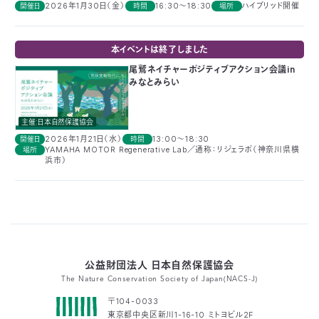
2026年1月30日（金）
16:30～18:30
ハイブリッド開催
開催日
時間
場所
03-
3553-
4101（代
本イベントは終了しました
表）
FAX：
尾鷲ネイチャーポジティブアクション会議in
みなとみらい
03-
3553-
0139
主催:日本自然保護協会
2026年1月21日（水）
13:00〜18:30
開催日
時間
閉じる
YAMAHA MOTOR Regenerative Lab／通称：リジェラボ（神奈川県横
場所
浜市）
公益財団法人 日本自然保護協会
The Nature Conservation Society of Japan(NACS-J)
〒104-0033
東京都中央区新川1-16-10 ミトヨビル2F