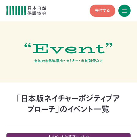
寄付する
All
menu
全メニュ
ー
“Event”
メ
お
デ
問
ィ
い
nglish
ア
合
全国の自然観察会・セミナー・市民調査など
の
わ
方
せ
へ
会
員
の
「日本版ネイチャーポジティブア
方
プローチ」のイベント一覧
へ
寄