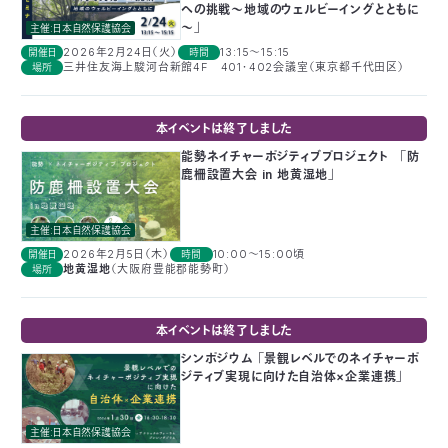
への挑戦～地域のウェルビーイングとともに
〒
～」
主催:日本自然保護協会
104-
2026年2月24日（火）
13:15～15:15
開催日
時間
0033
三井住友海上駿河台新館4F 401・402会議室（東京都千代田区）
場所
東
京
都
本イベントは終了しました
中
能勢ネイチャーポジティブプロジェクト 「防
央
鹿柵設置大会 in 地黄湿地」
区
新
川
主催:日本自然保護協会
1-
2026年2月5日（木）
10:00～15:00頃
開催日
時間
地黄湿地
（大阪府豊能郡能勢町）
場所
16-
10
ミ
本イベントは終了しました
ト
ヨ
シンポジウム 「景観レベルでのネイチャーポ
ビ
ジティブ実現に向けた自治体×企業連携」
ル
2F
主催:日本自然保護協会
TEL：