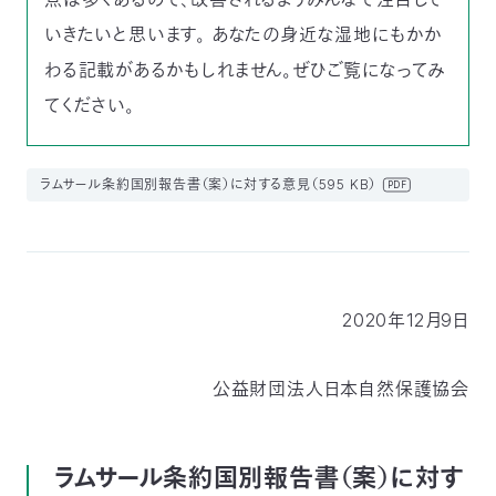
つ
プ
いきたいと思います。 あなたの身近な湿地にもかか
ラ
よ
地
イ
く
わる記載があるかもしれません。ぜひご覧になってみ
図・
バ
資
あ
ア
シ
い
料
る
ク
ー
てください。
室
ご
セ
ポ
質
ス
リ
問
シ
て
ー
)
Instagram
Youtube
ラムサール条約国別報告書（案）に対する意見（595 KB）
PDF
公
益
財
団
法
人
日
本
2020年12月9日
自
然
保
護
協
公益財団法人日本自然保護協会
会
The
Nature
Conservation
Society
of
ラムサール条約国別報告書（案）に対す
Japan(NACS-
J)