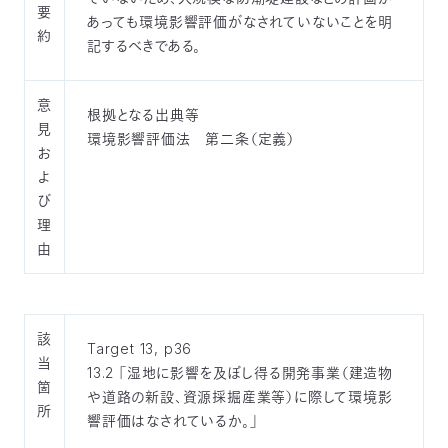
要
あっても環境影響評価がなされていないことを明
約
記するべきである。
意
根拠となる出典等
見
環境影響評価法 第二条（定義）
お
よ
び
理
由
該
Target 13, p36
当
13.2 「湿地に影響を及ぼし得る開発事業（建造物
箇
や道路の新設、資源採掘産業等）に際して環境影
所
響評価はなされているか。」