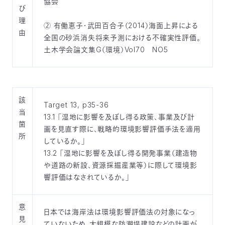
協会
び
理
② 有働恵子・武田百合子（2014）海面上昇による
由
全国の砂浜消失将来予測における不確実性評価。
土木学会論文集G（環境）Vol70 NO5
該
Target 13, p35-36
当
13.1 「湿地に影響を及ぼし得る政策、事業及び計
箇
画を見直す際に、戦略的環境影響評価手法を適用
所
しているか。」
13.2 「湿地に影響を及ぼし得る開発事業（建造物
や道路の新設、資源採掘産業等）に際して環境影
響評価はなされているか。」
意
日本では海岸法は環境影響評価法の対象になっ
見
ていないため、大規模な防潮堤建設などの計画が