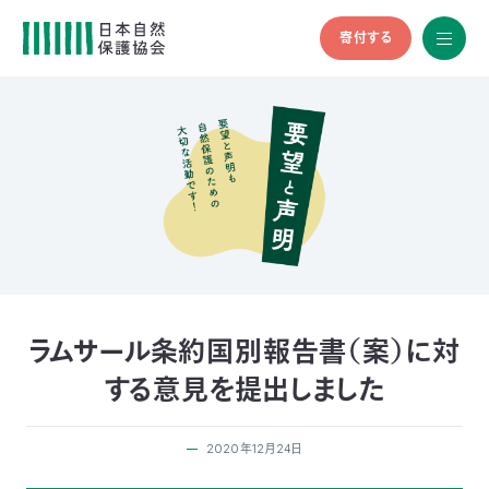
寄付する
All
menu
全メニュ
ー
メ
お
デ
問
ィ
い
nglish
ア
合
の
わ
方
せ
へ
会
員
の
ラムサール条約国別報告書（案）に対
方
する意見を提出しました
へ
2020年12月24日
寄