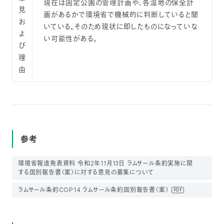
現在は国定公園の管理計画や、各湿地の保全計
見
画があるかで環境省で機械的に判断していると聞
お
いている。そのため現状に即したものになっていな
よ
い可能性がある。
び
理
由
参考
環境省報道発表資料 令和2年11月13日 ラムサール条約実施に関
する国別報告書（案）に対する意見の募集について
ラムサール条約COP14 ラムサール条約国別報告書（案）
PDF