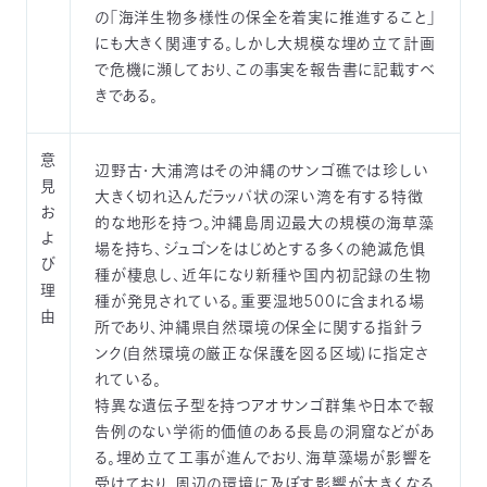
の「海洋生物多様性の保全を着実に推進すること」
にも大きく関連する。しかし大規模な埋め立て計画
で危機に瀕しており、この事実を報告書に記載すべ
きである。
意
辺野古・大浦湾はその沖縄のサンゴ礁では珍しい
見
大きく切れ込んだラッパ状の深い湾を有する特徴
お
的な地形を持つ。沖縄島周辺最大の規模の海草藻
よ
場を持ち、ジュゴンをはじめとする多くの絶滅危惧
び
種が棲息し、近年になり新種や国内初記録の生物
理
種が発見されている。重要湿地500に含まれる場
由
所であり、沖縄県自然環境の保全に関する指針ラ
ンク(自然環境の厳正な保護を図る区域)に指定さ
れている。
特異な遺伝子型を持つアオサンゴ群集や日本で報
告例のない学術的価値のある長島の洞窟などがあ
る。埋め立て工事が進んでおり、海草藻場が影響を
受けており、周辺の環境に及ぼす影響が大きくなる