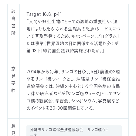
該
Target 16.8, p41
当
「人間や野生生物にとっての湿地の重要性や、湿
箇
地によりもたら される生態系の恩恵/サービスにつ
所
いて普及啓発するため、キャンペーン、プログラムま
たは事業（世界湿地の日に関係する活動以外）が
第 13 回締約国会議以降実施されたか。」
意
2014年から毎年、サンゴの日（3月5日）前後の2週
見
間をサンゴ礁ウィークとし、沖縄県サンゴ礁保全推
要
進協議会では、沖縄を中心とする全国各地の市民
約
団体や研究者などが「サンゴ礁ウィーク」としてサン
ゴ礁の観察会、学習会、シンポジウム、写真展など
のイベントを20-30回開催している。
意
沖縄県サンゴ礁保全推進協議会 サンゴ礁ウィ
見
ーク