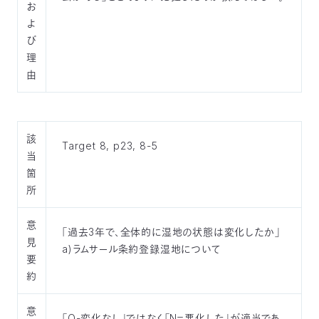
お
03-
よ
3553-
4101（代
び
表）
理
FAX：
由
03-
3553-
0139
該
Target 8, p23, 8-5
閉じる
当
箇
所
意
「過去3年で、全体的に湿地の状態は変化したか」
見
a)ラムサール条約登録湿地について
要
約
意
「O-変化なし」ではなく「N＝悪化した」が適当であ