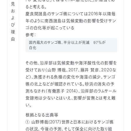
見
ると考える。
お
慶良間諸島のサンゴ礁については2016年以降毎
よ
年のように南西諸島は気候変動の影響を受けサン
び
ゴの白化等が起こっている
理
参考：
由
国内最大のサンゴ礁、半分以上が死滅 97％が
白化
その他、沿岸部は気候変動や海洋酸性化の影響を
受けており（山野 博哉、2017、藤井 賢彦、2020な
ど）、漁獲される魚種の変化や海藻の減少、サンゴ
礁の北上などが確認されている。砂浜の消失の予
測もなされ（有働恵子 2014）、沿岸部のラムサール
登録地は少ないとはいえ、影響が皆無とは考え難
い。
根拠となる出典等
① 山野博哉(2017)世界と日本におけるサンゴ礁
の状況、今後の予測、そして保全に向けた取り組