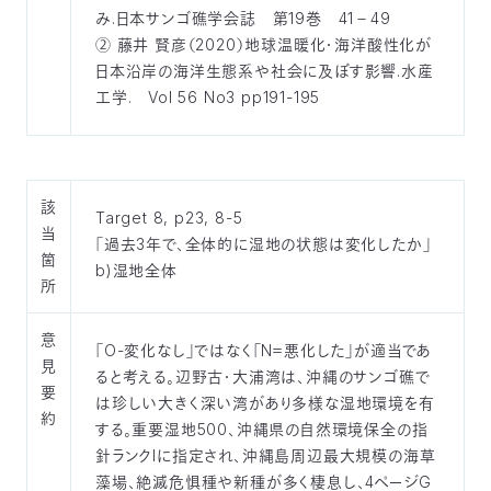
み.日本サンゴ礁学会誌 第19巻 41－49
② 藤井 賢彦（2020）地球温暖化・海洋酸性化が
日本沿岸の海洋生態系や社会に及ぼす影響.水産
工学. Vol 56 No3 pp191-195
該
Target 8, p23, 8-5
当
「過去3年で、全体的に湿地の状態は変化したか」
箇
b)湿地全体
所
意
「O-変化なし」ではなく「N＝悪化した」が適当であ
見
ると考える。辺野古・大浦湾は、沖縄のサンゴ礁で
要
は珍しい大きく深い湾があり多様な湿地環境を有
約
する。重要湿地500、沖縄県の自然環境保全の指
針ランクIに指定され、沖縄島周辺最大規模の海草
藻場、絶滅危惧種や新種が多く棲息し、4ページG