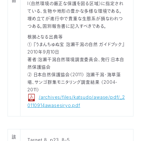
由
I（自然環境の厳正な保護を図る区域）に指定され
ている、生物や地形の豊かな多様な環境である。
埋め立てが進行中で貴重な生態系が損なわれつ
つある。国別報告書に記入すべきである。
根拠となる出典等
① 『うまんちゅぬ宝 泡瀬干潟の自然 ガイドブック』
2010年9月10日
著者:泡瀬干潟自然環境調査委員会、発行:日本自
然保護協会
② 日本自然保護協会（2011） 泡瀬干潟・海草藻
場、サンゴ群集モニタリング調査結果 （2004-
2011）
/archives/files/katsudo/awase/pdf/_2
0110914awasesiryo.pdf
該
Target 8, p23, 8-5