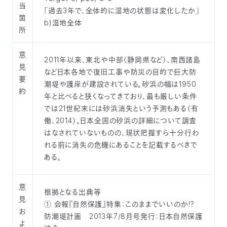
当
「過去3年で、全体的に湿地の状態は変化したか」
箇
b)湿地全体
所
意
2011年以来、東北や中部（静岡県など）、南西諸島
見
など日本各地で復旧工事や防災の目的で巨大防
要
潮堤や護岸が建設されている。砂浜の幅は1950
約
年と比べると狭くなってきており、最も厳しい条件
では21世紀末には砂浜消失という予測もある（有
働、2014）。日本全国の砂浜の詳細について調査
はなされていないものの、現状把握すら十分行わ
れる前に消失の危機にあることを記載するべきで
ある。
意
根拠となる出典等
見
① 会報『自然保護』特集：このままでいいのか!?
お
防潮堤計画 2013年7/8月号発行：日本自然保護
よ