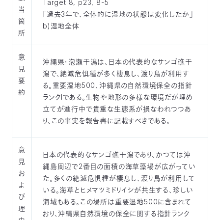
Target 8, p23, 8-5
当
「過去3年で、全体的に湿地の状態は変化したか」
箇
b)湿地全体
所
意
沖縄県・泡瀬干潟は、日本の代表的なサンゴ礁干
見
潟で、絶滅危惧種が多く棲息し、渡り鳥が利用す
要
る。重要湿地500、沖縄県の自然環境保全の指針
約
ランクIである。生物や地形の多様な環境だが埋め
立てが進行中で貴重な生態系が損なわれつつあ
り、この事実を報告書に記載すべきである。
意
日本の代表的なサンゴ礁干潟であり、かつては沖
見
縄島周辺で2番目の面積の海草藻場が広がってい
お
た。多くの絶滅危惧種が棲息し、渡り鳥が利用して
よ
いる。海草とヒメマツミドリイシが共生する、珍しい
び
海域もある。この場所は重要湿地500に含まれて
理
おり、沖縄県自然環境の保全に関する指針ランク