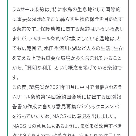
付
日
ラムサール条約は、特に水鳥の生息地として国際的
に重要な湿地とそこに暮らす生物の保全を目的とす
で
本
活
る条約です。 保護地域に関する条約はいろいろあり
活
自
動
自
ますが、ラムサール条約が対象にしている湿地は、と
ても広範囲で、水田や河川・湖など人々の生活・生存
動
然
紹
然
支
を支える上でも重要な環境が多く含まれていること
を
から、「賢明な利用」という概念を掲げている条約で
保
介
観
援
企
す。
支
護
察
の
業
更
この度、環境省が2021年11月に中国で開催されるラ
え
ムサール条約第14回締約国会議に提出する国別報
協
指
方
連
新
告書の作成に当たり意見募集（パブリックコメント）
る
会
導
法
携
情
を行っていたため、NACS-Jは意見を出しました。
NACS-Jの意見にもあるように、まだまだ改善すべき
に
員
報
点は多くあるので、改善されるようみんなで注目して