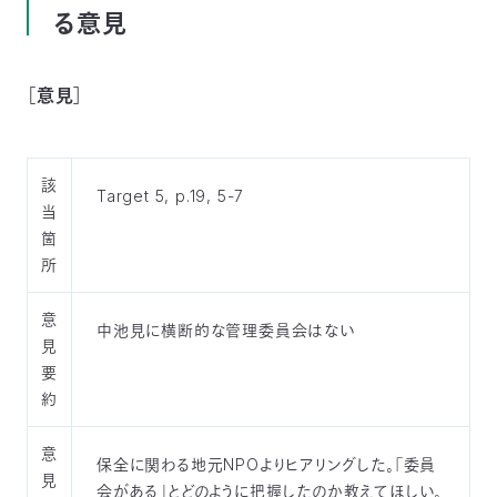
る意見
〒
104-
0033
東
［意見］
京
都
中
該
央
Target 5, p.19, 5-7
区
当
新
箇
川
所
1-
16-
意
10
中池見に横断的な管理委員会はない
見
ミ
ト
要
ヨ
約
ビ
ル
意
保全に関わる地元NPOよりヒアリングした。「委員
2F
見
TEL：
会がある」とどのように把握したのか教えてほしい。