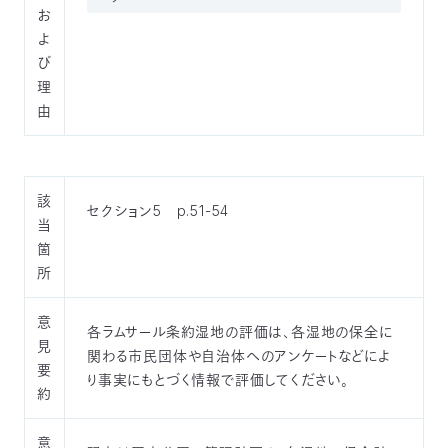
お
よ
び
理
由
該
セクション5 p.51-54
当
箇
所
意
各ラムサール条約湿地の評価は、各湿地の保全に
見
関わる市民団体や自治体へのアンケートなどによ
要
り事実にもとづく情報で評価してください。
約
意