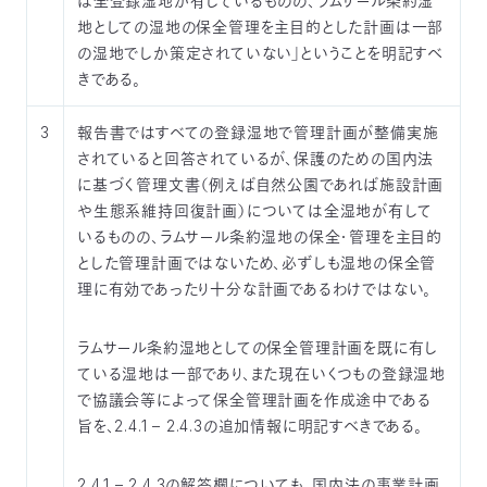
は全登録湿地が有しているものの、ラムサール条約湿
地としての湿地の保全管理を主目的とした計画は一部
の湿地でしか策定されていない」ということを明記すべ
きである。
3
報告書ではすべての登録湿地で管理計画が整備実施
されていると回答されているが、保護のための国内法
に基づく管理文書（例えば自然公園であれば施設計画
や生態系維持回復計画）については全湿地が有して
いるものの、ラムサール条約湿地の保全・管理を主目的
とした管理計画ではないため、必ずしも湿地の保全管
理に有効であったり十分な計画であるわけではない。
ラムサール条約湿地としての保全管理計画を既に有し
ている湿地は一部であり、また現在いくつもの登録湿地
で協議会等によって保全管理計画を作成途中である
旨を、2.4.1 – 2.4.3の追加情報に明記すべきである。
2.4.1 – 2.4.3の解答欄についても、国内法の事業計画