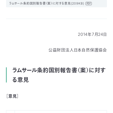
ラムサール条約国別報告書（案）に対する意見(209KB)
付
PDF
日
で
本
活
活
自
動
自
2014年7月24日
動
然
紹
然
支
公益財団法人日本自然保護協会
を
保
介
観
援
企
支
ラムサール条約国別報告書（案）に対す
護
察
の
業
更
る意見
え
協
指
方
連
新
る
会
導
法
携
［意見］
情
に
員
報