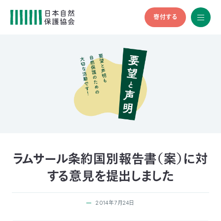
寄付する
All
menu
全メニュ
ー
メ
お
デ
問
ィ
い
nglish
ア
合
の
わ
方
せ
へ
会
員
の
ラムサール条約国別報告書（案）に対
方
する意見を提出しました
へ
2014年7月24日
寄