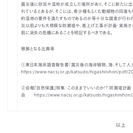
震災後に砂浜や湿地が成立した場所があり、そこに新たに出
れているとあるが、そこには、希少種をふくむ動植物の回復も
約湿地の要件を満たすものであるのか等十分な調査が行われ
災以前よりも大規模な防潮堤や、嵩上げ工事が計画・実施さ
前に消失の危機にあることを明記するべきである。
根拠となる出典等
①東日本海岸調査報告書「震災後の海岸植物、海、そして人」
https://www.nacsj.or.jp/katsudo/higashinihon/pdf
②会報『自然保護』特集：このままでいいのか!? 防潮堤計画 
会 https://www.nacsj.or.jp/katsudo/higashinihon/
以上