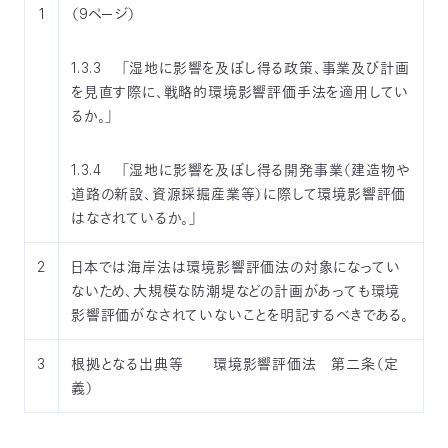
1
（9ページ）
つ
プ
ラ
よ
地
イ
く
図・
バ
1.3.3 「湿地に影響を及ぼし得る政策、事業及び計画
資
あ
ア
シ
い
料
る
ク
ー
を見直す際に、戦略的環境影響評価手法を適用してい
室
ご
セ
ポ
質
ス
リ
るか。」
問
シ
て
ー
)
Instagram
Youtube
1.3.4 「湿地に影響を及ぼし得る開発事業（建造物や
公
道路の新設、資源採掘産業等）に際して環境影響評価
益
財
はなされているか。」
団
法
人
日
2
日本では海岸法は環境影響評価法の対象になってい
本
ないため、大規模な防潮堤などの計画があっても環境
自
然
影響評価がなされていないことを明記するべきである。
保
護
協
会
3
根拠となる出典等 環境影響評価法 第二条（定
The
義）
Nature
Conservation
Society
of
Japan(NACS-
J)