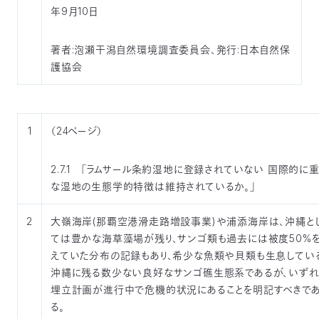
年9月10日
著者:泡瀬干潟自然環境調査委員会、発行:日本自然保
護協会
1
（24ページ）
2.7.1 「ラムサール条約湿地に登録されていない 国際的に
な湿地の生態学的特徴は維持されているか。」
2
大嶺海岸(那覇空港滑走路増設事業)や浦添海岸は、沖縄と
ては豊かな海草藻場が残り、サンゴ類も過去には被度50%
えていた分布の記録もあり、希少な魚類や貝類も生息してい
沖縄に残る数少ない良好なサンゴ礁生態系であるが、いずれ
埋立計画が進行中で危機的状況にあることを明記すべきで
る。