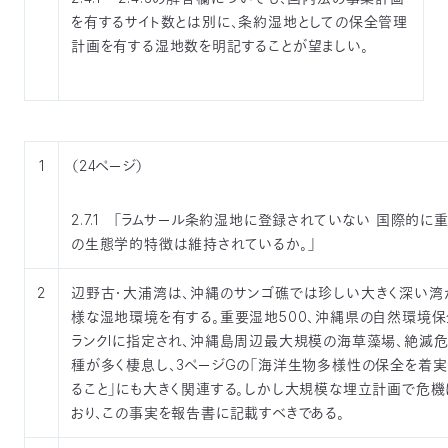
を有するサイト数とは別に、条約湿地としての保全管理
計画を有する湿地数を明記することが望ましい。
1
（24ページ）
2.7.1 「ラムサール条約湿地に登録されていない 国際的に
の生態学的特徴は維持されているか。」
2
辺野古・大浦湾は、沖縄のサンゴ礁では珍しい大きく深い湾
様な湿地環境を有する。重要湿地500、沖縄県の自然環境
ランクIに指定され、沖縄島周辺最大規模の海草藻場、絶滅
種が多く棲息し、3ページGの「海洋生物多様性の保全を着
ること」にも大きく関連する。しかし大規模な埋立計画で危機
おり、この事実を報告書に記載すべきである。