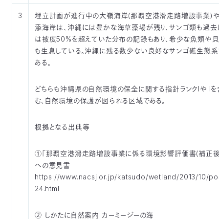
3
埋立計画が進行中の大嶺海岸(那覇空港滑走路増設事業)
添海岸は、沖縄には豊かな海草藻場が残り、サンゴ類も過去
は被度50%を超えていた分布の記録もあり、希少な魚類や
も生息している。沖縄に残る数少ない良好なサンゴ礁生態系
ある。
どちらも沖縄県の自然環境の保全に関する指針ランクIやIIを
む、自然環境の保護が図られる区域である。
根拠となる出典等
①「那覇空港滑走路増設事業に係る環境影響評価書(補正後
への意見書
https://www.nacsj.or.jp/katsudo/wetland/2013/10/po
24.html
② しかたに自然案内 カーミージーの海