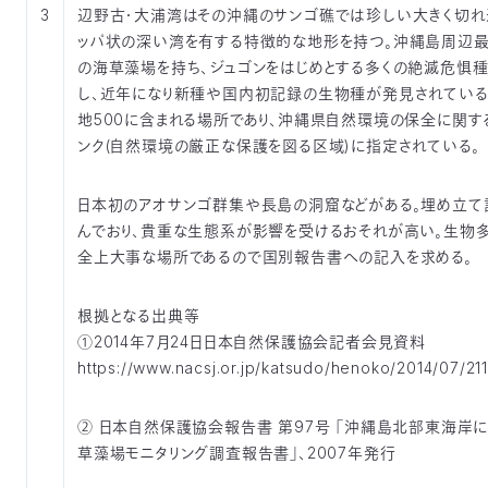
3
辺野古・大浦湾はその沖縄のサンゴ礁では珍しい大きく切れ
ッパ状の深い湾を有する特徴的な地形を持つ。沖縄島周辺
の海草藻場を持ち、ジュゴンをはじめとする多くの絶滅危惧
し、近年になり新種や国内初記録の生物種が発見されている
地500に含まれる場所であり、沖縄県自然環境の保全に関す
ンク(自然環境の厳正な保護を図る区域)に指定されている。
日本初のアオサンゴ群集や長島の洞窟などがある。埋め立て
んでおり、貴重な生態系が影響を受けるおそれが高い。生物
全上大事な場所であるので国別報告書への記入を求める。
根拠となる出典等
①2014年7月24日日本自然保護協会記者会見資料
https://www.nacsj.or.jp/katsudo/henoko/2014/07/21
② 日本自然保護協会報告書 第97号 「沖縄島北部東海岸
草藻場モニタリング調査報告書」、2007年発行