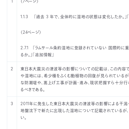
1
（7ページ）
1.1.3 「過去 3 年で、全体的に湿地の状態は変化したか。」
（24ページ）
2.7.1 「ラムサール条約湿地に登録されていない 国際
るか。」「追加情報」
2
東日本大震災の津波等の影響についての記載は、この内容
や湿地には、希少種をふくむ動植物の回復が見られているが
な防潮堤や、嵩上げ工事が計画・進み、現状把握すら十分行
るべきである。
3
2011年に発生した東日本大震災の津波等の影響による干
地盤沈下で新たに出現した湿地について記載されているが
い。