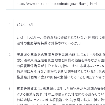
http://www.shikatani.net/minatogawa/kamiji.html
1
（24ページ）
2.7.1 「ラムサール条約湿地に登録されていない 国際的に
湿地の生態学的特徴は維持されているか。」
2
岐阜県や三重県の東海丘陵要素湿地群は、ラムサール条約
愛知県の東海丘陵要素湿地群と同様の価値を持ちながら国
の保護担保措置が十分でない。特に中津川市坂本のハナノ
他地域にみられない良好な更新状態を維持しているが、県
格道路計画地に含まれ開発の危機にあることを明記すべきで
3
東海丘陵要素は、第三紀に誕生した植物群が氷河期の気候
による絶滅を免れ、地球上の限られた地域にのみ残存してい
わば地球の宝ともいえる植物群である。氷河の拡大に伴い欧