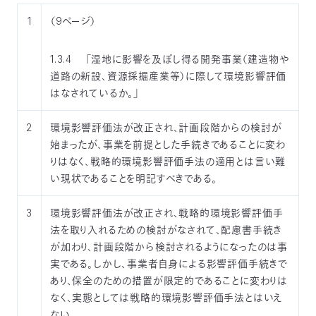
〒
1
（9ページ）
104-
0033
東
1.3.4 「湿地に影響を及ぼし得る開発事業（建造物や
京
道路の新設、資源採掘産業等）に際して環境影響評価
都
はなされているか。」
中
央
2
環境影響評価法が改正され、計画段階からの検討が
区
始まったが、事業を前提とした手続きであることに変わ
新
りはなく、戦略的環境影響評価手法の適用とは言い難
川
1-
い現状であることを明記すべきである。
16-
10
3
環境影響評価法が改正され、戦略的環境影響評価手
ミ
法を取り入れるための検討がなされて、配慮書手続き
ト
が加わり、計画段階から検討されるようになったのは事
ヨ
実である。しかし、事業者自身による影響評価手続きで
ビ
あり、保全のための措置が限定的であることに変わりは
ル
2F
なく、実態としては戦略的環境影響評価手法とはいえ
TEL：
ない。