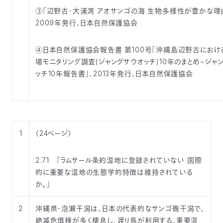
③「辺野古・大浦湾 アオサンゴの海 生物多様性が豊かな理由
2009年発行、日本自然保護協会
④日本自然保護協会報告書 第100号「沖縄島辺野古におけ
場モニタリング調査(ジャングサウオッチ)10年のまとめ~ジャ
ッチ10年報告書」、2013年発行、日本自然保護協会
1
（24ページ）
2.7.1 「ラムサール条約湿地に登録されていない 国際
的に重要な湿地の生態学的特徴は維持されている
か。」
2
沖縄県・泡瀬干潟は、日本の代表的なサンゴ礁干潟で、
絶滅危惧種が多く棲息し、渡り鳥が利用する。重要湿