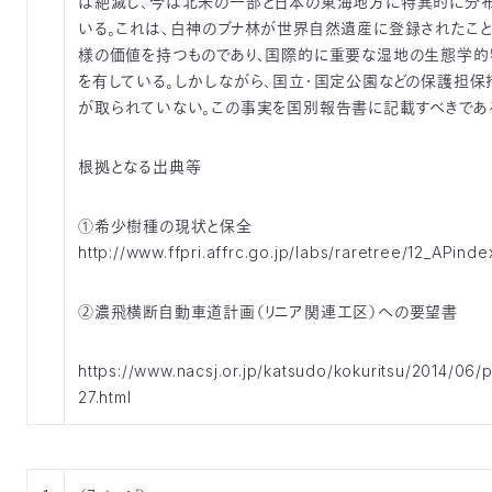
は絶滅し、今は北米の一部と日本の東海地方に特異的に分
いる。これは、白神のブナ林が世界自然遺産に登録されたこ
様の価値を持つものであり、国際的に重要な湿地の生態学的
を有している。しかしながら、国立・国定公園などの保護担保
が取られていない。この事実を国別報告書に記載すべきであ
根拠となる出典等
①希少樹種の現状と保全
http://www.ffpri.affrc.go.jp/labs/raretree/12_APinde
②濃飛横断自動車道計画（リニア関連工区）への要望書
https://www.nacsj.or.jp/katsudo/kokuritsu/2014/06/
27.html