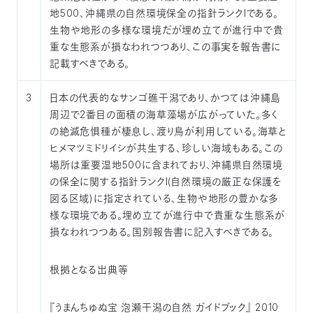
地500、沖縄県の自然環境保全の指針ランクIである。
生物や地形の多様な環境だが埋め立てが進行中で貴
重な生態系が損なわれつつあり、この事実を報告書に
記載すべきである。
3
日本の代表的なサンゴ礁干潟であり、かつては沖縄島
周辺で2番目の面積の海草藻場が広がっていた。多く
の絶滅危惧種が棲息し、渡り鳥が利用している。海草と
ヒメマツミドリイシが共生する、珍しい海域もある。この
場所は重要湿地500に含まれており、沖縄県自然環境
の保全に関する指針ランクI(自然環境の厳正な保護を
図る区域)に指定されている、生物や地形の豊かな多
様な環境である。埋め立てが進行中で貴重な生態系が
損なわれつつある。国別報告書に記入すべきである。
根拠となる出典等
『うまんちゅぬ宝 泡瀬干潟の自然 ガイドブック』 2010