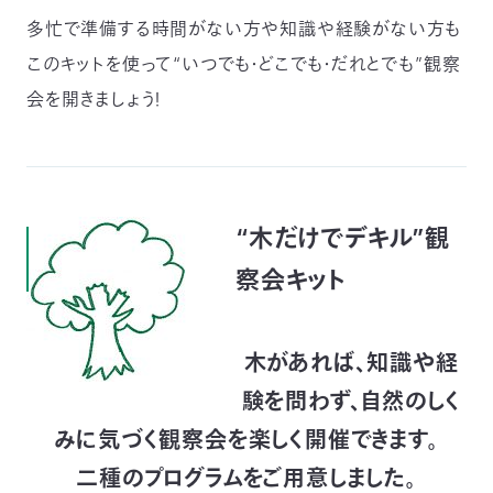
多忙で準備する時間がない方や知識や経験がない方も
つ
プ
ラ
よ
地
イ
このキットを使って“いつでも・どこでも・だれとでも”観察
く
図・
バ
資
あ
ア
シ
い
料
る
ク
ー
会を開きましょう！
室
ご
セ
ポ
質
ス
リ
問
シ
て
ー
)
Instagram
Youtube
公
益
財
“木だけでデキル”観
団
法
察会キット
人
日
本
自
然
保
木があれば、知識や経
護
協
験を問わず、自然のしく
会
The
Nature
みに気づく観察会を楽しく開催できます。
Conservation
Society
of
二種のプログラムをご用意しました。
Japan(NACS-
J)