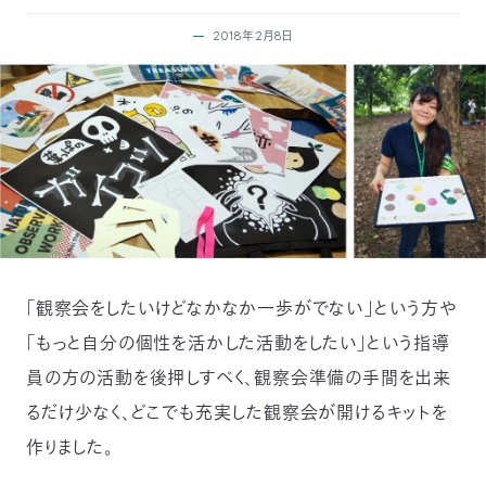
付
日
2018年2月8日
で
本
活
活
自
動
自
動
然
紹
然
支
を
保
介
観
援
企
支
護
察
の
業
更
「観察会をしたいけどなかなか一歩がでない」という方や
「もっと自分の個性を活かした活動をしたい」という指導
え
協
指
方
連
新
員の方の活動を後押しすべく、観察会準備の手間を出来
る
会
導
法
携
るだけ少なく、どこでも充実した観察会が開けるキットを
情
作りました。
に
員
報