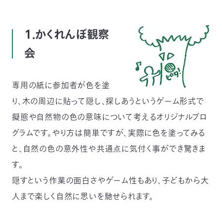
〒
104-
0033
１．かくれんぼ観察
東
会
京
都
中
央
専用の紙に参加者が色を塗
区
り、木の周辺に貼って隠し、探しあうというゲーム形式で
新
川
擬態や自然物の色の意味について考えるオリジナルプロ
1-
グラムです。やり方は簡単ですが、実際に色を塗ってみる
16-
10
と、自然の色の意外性や共通点に気付く事ができ驚きま
ミ
す。
ト
ヨ
隠すという作業の面白さやゲーム性もあり、子どもから大
ビ
人まで楽しく自然に思いを馳せられます。
ル
2F
TEL：