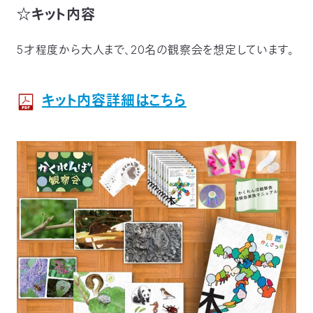
03-
☆キット内容
3553-
4101（代
5才程度から大人まで、20名の観察会を想定しています。
表）
FAX：
03-
3553-
キット内容詳細はこちら
0139
閉じる