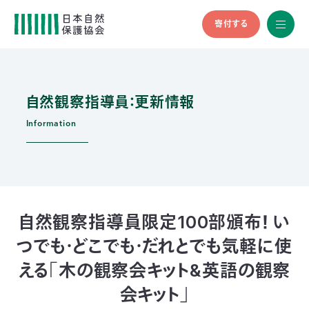
寄付する
All
menu
全メニュ
ー
自然観察指導員：更新情報
メ
お
デ
問
ィ
い
Information
nglish
ア
合
の
わ
方
せ
へ
会
員
の
自然観察指導員限定100部頒布！ い
方
つでも・どこでも・だれとでも気軽に使
へ
える「木の観察会キット&英語の観察
寄
会キット」