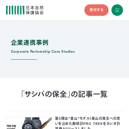
寄付する
All
menu
全メニュ
ー
企業連携事例
メ
お
デ
問
ィ
い
Corporate Partnership Case Studies
nglish
ア
合
の
わ
方
せ
へ
会
員
の
「サシバの保全」の記事一覧
方
へ
第5弾は“里山”モデル！里山の再生への思
寄
いを込めた腕時計PRO TREKをカシオ計
算機とリリースしました