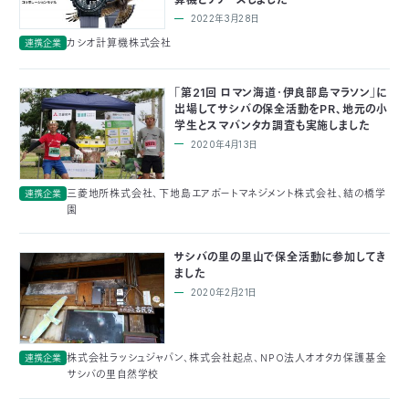
付
2022年3月28日
日
カシオ計算機株式会社
連携企業
で
本
活
「第21回 ロマン海道・伊良部島マラソン」に
活
出場してサシバの保全活動をPR、地元の小
自
動
自
学生とスマバンタカ調査も実施しました
2020年4月13日
動
然
紹
然
支
三菱地所株式会社、下地島エアポートマネジメント株式会社、結の橋学
連携企業
を
保
介
観
援
企
園
支
護
察
の
業
更
サシバの里の里山で保全活動に参加してき
ました
え
2020年2月21日
協
指
方
連
新
る
会
導
法
携
情
株式会社ラッシュジャパン、株式会社起点、NPO法人オオタカ保護基金
連携企業
サシバの里自然学校
に
員
報