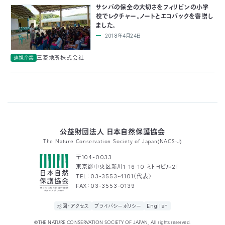
サシバの保全の大切さをフィリピンの小学
つ
プ
校でレクチャー。ノートとエコバックを寄贈し
ラ
よ
ました。
地
イ
く
図・
バ
資
あ
2018年4月24日
ア
シ
い
料
る
ク
ー
室
ご
セ
ポ
質
ス
リ
三菱地所株式会社
連携企業
問
シ
て
ー
)
Instagram
Youtube
公
益
財
団
法
人
公益財団法人 日本自然保護協会
日
本
The Nature Conservation Society of Japan(NACS-J)
自
然
〒104-0033
保
東京都中央区新川1-16-10 ミトヨビル2F
護
協
TEL：03-3553-4101（代表）
会
FAX：03-3553-0139
The
Nature
Conservation
地図・アクセス
プライバシーポリシー
English
Society
of
Japan(NACS-
J)
©THE NATURE CONSERVATION SOCIETY OF JAPAN, All rights reserved.