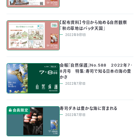
03-
3553-
4101（代
【配布資料】今日から始める自然観察
表）
「秋の草地はバッタ天国」
FAX：
2022年9月1日
03-
3553-
0139
会報『自然保護』No.588 2022年7・
閉じる
8月号 特集:寿司で知る日本の海の豊
かさ
2022年7月1日
寿司ダネは豊かな海に育まれる
2022年7月1日