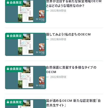
世界が注目する新たな保全地域OECM
とはどのような場所なのか？
つ
プ
ラ
よ
2022年9月1日
地
イ
く
図・
バ
資
あ
ア
シ
い
料
る
ク
ー
室
ご
セ
ポ
質
ス
リ
問
シ
て
ー
)
Instagram
Youtube
探してみよう！私のまちのOECM
2022年9月1日
公
益
財
団
法
人
日
本
自然保護に貢献する多様なタイプの
自
OECM
然
保
2022年9月1日
護
協
会
The
Nature
Conservation
Society
国が進めるOECM 新たな認定制度「自
of
Japan(NACS-
然共生サイト」
J)