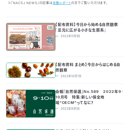
※「NACSJ NEWS」の記事は
活動レポート
の方でご覧いただけます。
付
日
で
本
活
【配布資料】今日から始める自然観察
「足元に広がる小さな生態系」
活
自
動
自
2022年11月1日
動
然
紹
然
支
を
【配布資料 まとめ】今日からはじめる自
保
介
観
援
企
然観察
2022年10月7日
支
護
察
の
業
更
会報『自然保護』No.589 2022年9・
え
協
指
方
連
新
10月号 特集:新しい保全地
域“OECM”ってなに？
る
会
導
法
携
2022年9月1日
情
に
員
報