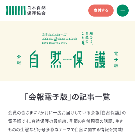
寄付する
All
menu
全メニュ
ー
メ
お
デ
問
ィ
い
nglish
ア
合
の
わ
方
せ
へ
会
員
の
「会報電子版」の記事一覧
方
へ
会員の皆さまに2か月に一度お届けしている会報『自然保護』の
電子版です。自然保護の最前線、季節の自然観察の話題、生き
寄
ものの生態など毎号多彩なテーマで自然に関する情報を掲載！