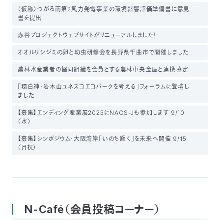
（仮称）つがる南第2風力発電事業の環境影響評価準備書に意見
書を提出
赤谷プロジェクトウェブサイトがリニューアルしました！
オオルリシジミの卵と幼虫研修会を長野県千曲市で開催しました
農林水産業者の協同組織を会員とする農林中央金庫と連携協定
「環白神・岩木山ユネスコエコパークを考える」フォーラムに登壇し
ました
【募集】エンディング産業展2025にNACS-Jも参加します 9/10
（水）
【募集】シンポジウム・大阪湾岸「いのち輝く」を未来へ開催 9/15
（月祝）
N-Café（会員投稿コーナー）