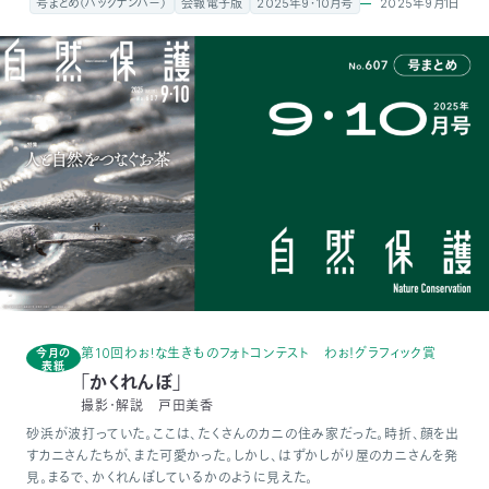
2025年9月1日
号まとめ（バックナンバー）
会報電子版
2025年9・10月号
付
日
で
本
活
活
自
動
自
動
然
紹
然
支
を
保
介
観
援
企
支
護
察
の
業
更
え
協
指
方
連
第10回わぉ!な生きものフォトコンテスト わぉ！グラフィック賞
今月の
新
表紙
「かくれんぼ」
る
撮影・解説 戸田美香
会
導
法
携
情
砂浜が波打っていた。ここは、たくさんのカニの住み家だった。時折、顔を出
すカニさんたちが、また可愛かった。しかし、はずかしがり屋のカニさんを発
に
員
報
見。まるで、かくれんぼしているかのように見えた。