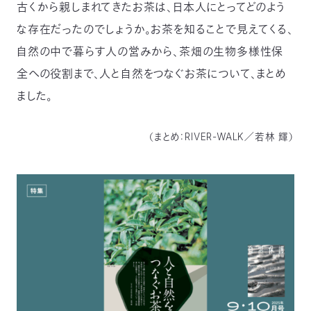
古くから親しまれてきたお茶は、日本人にとってどのよう
〒
な存在だったのでしょうか。お茶を知ることで見えてくる、
104-
0033
自然の中で暮らす人の営みから、茶畑の生物多様性保
東
京
全への役割まで、人と自然をつなぐお茶について、まとめ
都
ました。
中
央
区
（まとめ：RIVER-WALK／若林 輝）
新
川
1-
16-
10
ミ
ト
ヨ
ビ
ル
2F
TEL：