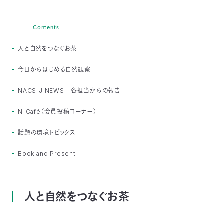
つ
プ
ラ
よ
地
イ
く
Contents
図・
バ
資
あ
ア
シ
い
料
る
ク
ー
室
ご
人と自然をつなぐお茶
セ
ポ
質
ス
リ
問
シ
て
ー
)
Instagram
Youtube
今日からはじめる自然観察
公
NACS-J NEWS 各担当からの報告
益
財
団
N-Café（会員投稿コーナー）
法
人
日
話題の環境トピックス
本
自
然
Book and Present
保
護
協
会
The
人と自然をつなぐお茶
Nature
Conservation
Society
of
Japan(NACS-
J)