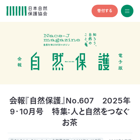
寄付する
All
menu
全メニュ
ー
メ
お
デ
問
ィ
い
nglish
ア
合
の
わ
方
せ
へ
会
員
の
会報『自然保護』No.607 2025年
方
9・10月号 特集：人と自然をつなぐ
へ
お茶
寄