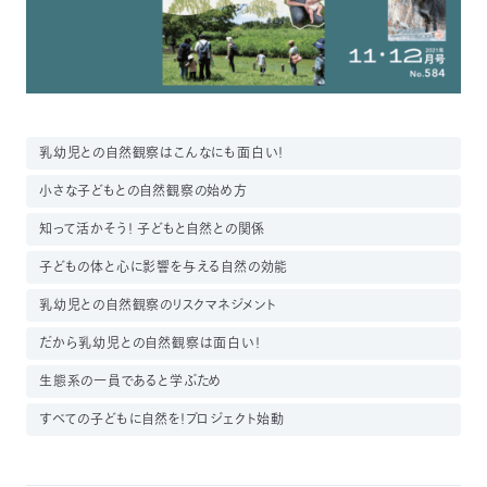
03-
3553-
4101（代
表）
FAX：
03-
3553-
乳幼児との自然観察はこんなにも面白い！
0139
小さな子どもとの自然観察の始め方
閉じる
知って活かそう！ 子どもと自然との関係
子どもの体と心に影響を与える自然の効能
乳幼児との自然観察のリスクマネジメント
だから乳幼児との自然観察は面白い！
生態系の一員であると学ぶため
すべての子どもに自然を！プロジェクト始動