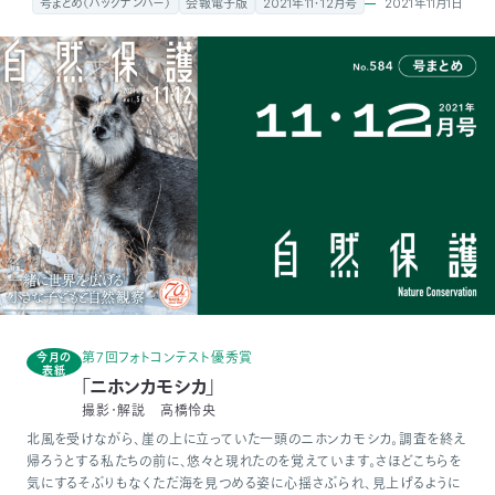
2021年11月1日
号まとめ（バックナンバー）
会報電子版
2021年11・12月号
付
日
で
本
活
活
自
動
自
動
然
紹
然
支
を
保
介
観
援
企
支
護
察
の
業
更
え
協
指
方
連
第7回フォトコンテスト優秀賞
今月の
新
表紙
「ニホンカモシカ」
る
撮影・解説 高橋怜央
会
導
法
携
情
北風を受けながら、崖の上に立っていた一頭のニホンカモシカ。調査を終え
帰ろうとする私たちの前に、悠々と現れたのを覚えています。さほどこちらを
に
員
報
気にするそぶりもなくただ海を見つめる姿に心揺さぶられ、見上げるように