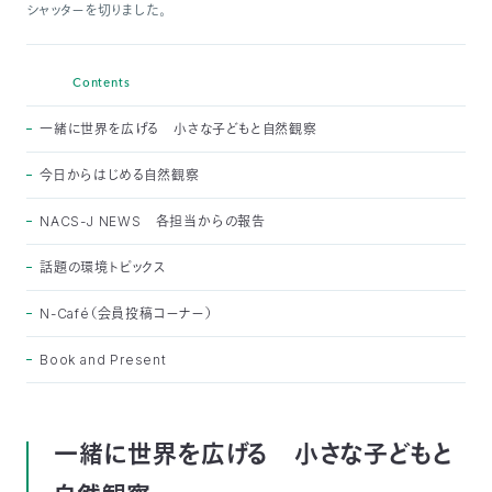
シャッターを切りました。
つ
プ
ラ
よ
地
イ
く
図・
バ
資
あ
ア
シ
い
Contents
料
る
ク
ー
室
ご
セ
ポ
質
ス
リ
問
一緒に世界を広げる 小さな子どもと自然観察
シ
て
ー
)
Instagram
Youtube
今日からはじめる自然観察
公
益
NACS-J NEWS 各担当からの報告
財
団
法
話題の環境トピックス
人
日
本
N-Café（会員投稿コーナー）
自
然
保
Book and Present
護
協
会
The
Nature
Conservation
一緒に世界を広げる 小さな子どもと
Society
of
Japan(NACS-
J)