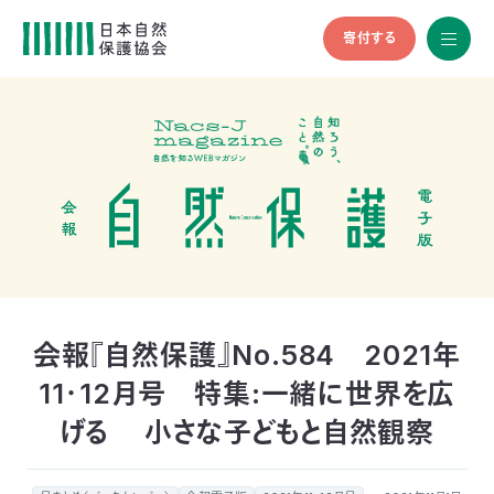
寄付する
All
menu
全メニュ
ー
メ
お
デ
問
ィ
い
nglish
ア
合
の
わ
方
せ
へ
会
員
の
会報『自然保護』No.584 2021年
方
11・12月号 特集:一緒に世界を広
へ
げる 小さな子どもと自然観察
寄