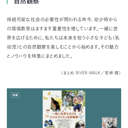
自然観察
〒
104-
0033
持続可能な社会の必要性が問われる昨今、幼少時から
東
の環境教育はますます重要性を増しています。一緒に世
京
都
界を広げるために、私たちは未来を担う小さな子ども（乳
中
幼児）との自然観察を楽しむことから始めます。その魅力
央
区
とノウハウを特集にまとめました。
新
川
1-
（まとめ：RIVER-WALK／若林 輝）
16-
10
ミ
ト
ヨ
ビ
ル
2F
TEL：