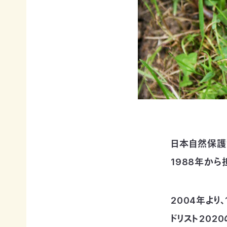
賞
ブプロ
自然
支援の
企業
観察
方法
連携
指導
TOP
TOP
員
TOP
サ
そ
寄付
ポ
の
（継
ー
他
続・
日本自然保護
自然観
タ
の
都
察指導
1988年から
ー
ご
度）
員講習
会
寄
会につ
連
員
付
いて
携・
に
の
2004年より
協働
自然観
な
方
察指導
る
法
ドリスト202
「事
員への