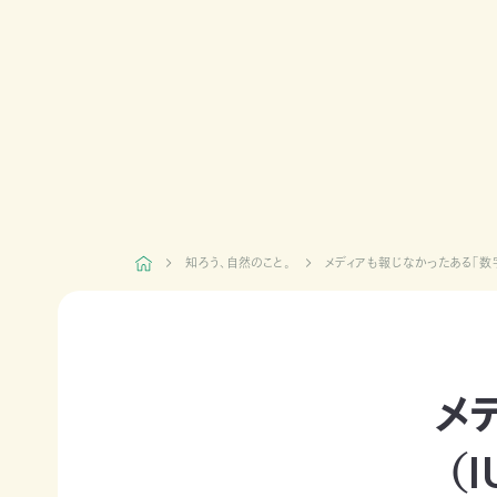
日本自
活動紹介TOP
然保
護協
会につ
陸の
自然
ジェク
いて
保護
を！
ト
TOP
区を
ネイチ
モニタ
つくる
ュア・
リング
豊か
フィー
サイト
な海を
リング
1000
ミッシ
未来
里地
ョン・ビ
知ろう、自然のこと。
メディアも報じなかったある「数字」
四国
につ
調査
ジョン
のツキ
なぐ
ノワグ
里山
組織概
気候
マ保
の生
要
変動
全
物多
事業報
対策と
様性
草原
メ
告書・
自然
を守る
のチョ
事業計
保護
ウ保
ライフ
画書・
の両
（
全
スタイ
財務
立
ルと自