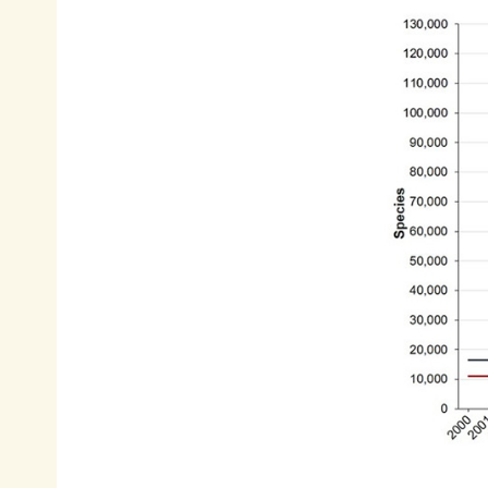
て
相
会
続
員
財
制
産
度
（遺
に
産）
つ
か
い
ら
て
の
活
ご
動
寄
レ
付
ポ
お
ー
香
ト
典・
全
供
国
花
の
代
イ
によ
ベ
るご
ン
会