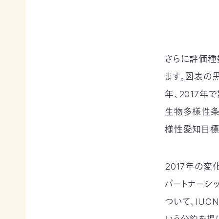
寄
ト
員
付
情
限
報
定
知
コ
ろ
ン
更
さらに評価種
う、
新
テ
情
自
ン
報
ます。図表の
然
ツ
会
の
各
年、2017年
員
こ
種
の
と
生物多様性条
お
方
へ
要
手
お
様性愛知目標
望・
続
問
声
き
い
合
明
（登
わ
団
録
2017年の変
せ
体
情
か
報
パートナーシッ
ら
メディアの方へ
変
資料室
地図・アクセス
よくあるご質問
ついて、IUC
の
更
プライバシーポリシー
English
お
等）