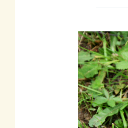
イヌワ
日本自
法制
然保
シ保
然保護
度へ
護
全
協会の
の働き
日本
歴史
かけ
サシバ
版ネイ
の保
地図・
各地
チャー
全
アクセ
の自
ポジテ
ス
然保
ィブア
赤谷
護問
プロー
プロジ
採用情
題へ
チ
ェクト
報
の対
国際
ユネス
応
連携
コエコ
自然
／
パーク
観察
IUCN
の推
指導
日本
進
員の
委員
みな
養成
会
かみ
すべ
日本自
ネイチ
てのこ
然保
ャーポ
どもに
護大
ジティ