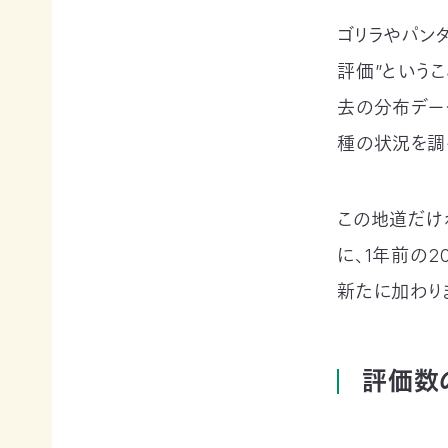
申
の
買
ゴリラやパン
ご
取
寄
寄
込
評価”という
付
付）
去の分布デー
寄
遺
付
言
種の状況を調
金
によ
控
るご
除
寄
この地道だけ
に
付
つ
（遺
に、1年前の2
い
贈）
て
新たに加わり
生
褒
前
章
寄
制
付
評価数
度
に
に
つ
つ
い
い
て