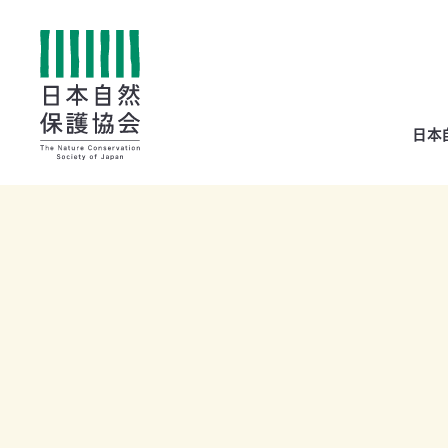
All
日本
menu
全メニュー
寄
付