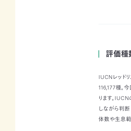
例紹
今
自
サポー
介ブ
回
然
ト情報
ック」
の
保
ダウ
講師一
み
護
ンロ
覧
の
に
ード
支
つ
講師依
援
な
企業
頼・研
が
連携
修依頼
評価種数
る
事例
お
紹介
講
買
企業
い
の方
IUCNレッド
習
物
への
遺
お
116,177
お知
会
贈・
宝
らせ
ります。IUC
相
エ
（セミ
続
イド
ナー
一
しながら判断
財
（不
等）
産
用
体数や生息範
覧・
か
品
ら
の