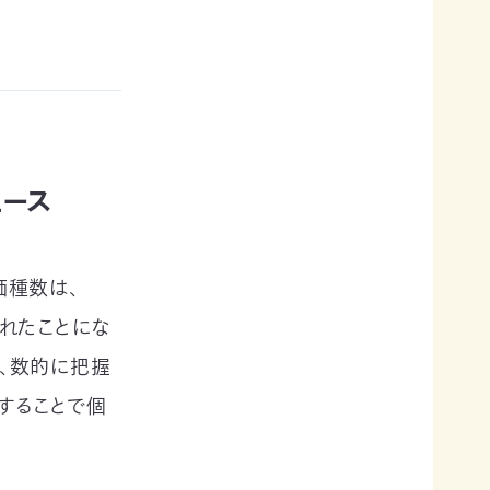
ュース
価種数は、
われたことにな
く、数的に把握
することで個