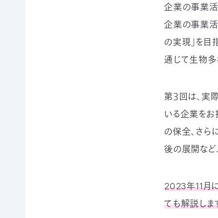
賞
ブプロ
企業の事業活
企業の事業活
の実現」を目
自然
支援の
企業
通じて生物多
観察
方法
連携
指導
TOP
TOP
員
第３回は、実
TOP
いる企業をお
サ
そ
寄付
ポ
の
（継
の保全、さら
ー
他
続・
自然観
タ
の
都
後の展開など
察指導
ー
ご
度）
員講習
会
寄
会につ
連
員
付
いて
携・
2023年1
に
の
協働
自然観
な
方
ても解説しま
察指導
る
法
「事
員への