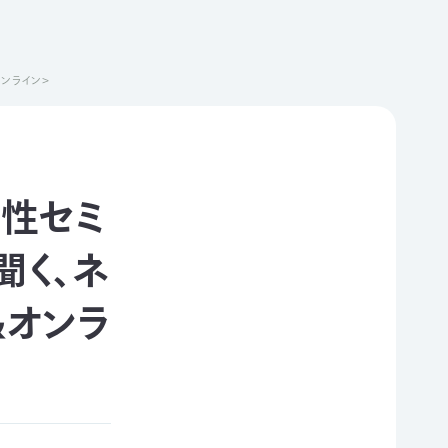
ンライン＞
様性セミ
聞く、ネ
＆オンラ