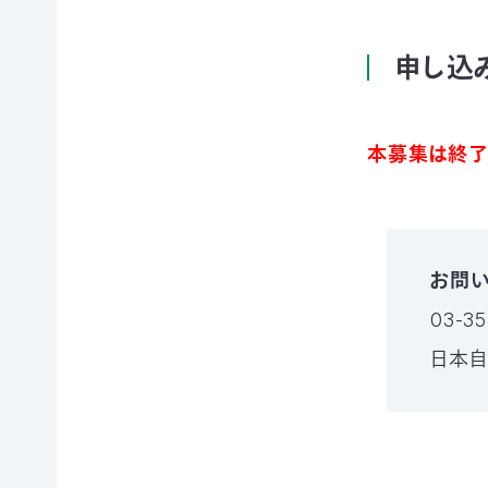
て
相
会
続
申し込
員
財
制
産
度
（遺
に
産）
本募集は終了
つ
か
い
ら
て
の
活
ご
動
寄
レ
お問い
付
ポ
お
03-35
ー
香
ト
日本
典・
全
供
国
花
の
代
イ
によ
ベ
るご
ン
会