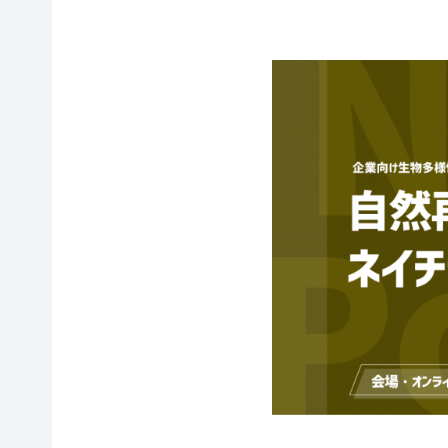
イヌワ
日本自
法制
然保
シ保
然保護
度へ
護
全
協会の
の働き
日本
歴史
かけ
サシバ
版ネイ
の保
地図・
各地
チャー
全
アクセ
の自
ポジテ
ス
然保
ィブア
赤谷
護問
プロー
プロジ
採用情
題へ
チ
ェクト
報
の対
国際
ユネス
応
連携
コエコ
自然
／
パーク
観察
IUCN
の推
指導
日本
進
員の
委員
みな
養成
会
かみ
すべ
日本自
ネイチ
てのこ
然保
ャーポ
どもに
護大
ジティ