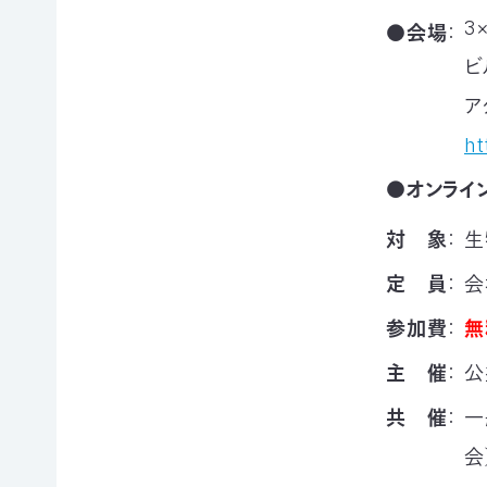
申
の
買
3
●
会場
：
ご
取
ビ
寄
寄
込
付
付）
ア
寄
遺
ht
付
言
金
によ
●
オンライ
控
るご
除
寄
対 象
：
生
に
付
つ
（遺
定 員
：
会
い
贈）
て
生
参加費
：
無
褒
前
章
寄
主 催
：
公
制
付
度
に
共 催
：
一
に
つ
会
つ
い
い
て