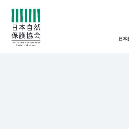
All
日本
menu
全メニュー
寄
付