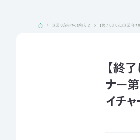
日本自
活動紹介TOP
然保
護協
企業の方向けのお知らせ
【終了しました】企業向け
会につ
陸の
自然
ジェク
いて
保護
を！
ト
TOP
区を
ネイチ
モニタ
つくる
ュア・
リング
豊か
フィー
サイト
【終了
な海を
リング
1000
ミッシ
未来
里地
ョン・ビ
四国
につ
調査
ジョン
ナー第
のツキ
なぐ
ノワグ
里山
組織概
気候
マ保
の生
要
イチャ
変動
全
物多
事業報
対策と
様性
草原
告書・
自然
を守る
のチョ
事業計
保護
ウ保
ライフ
画書・
の両
全
スタイ
財務
立
ルと自