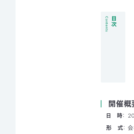
例紹
今
自
サポー
介ブ
回
然
ト情報
ック」
の
保
Contents
ダウ
講師一
み
護
ンロ
覧
の
に
ード
支
つ
講師依
援
な
企業
頼・研
が
連携
修依頼
る
事例
お
紹介
講
買
企業
い
の方
習
物
への
遺
お
お知
会
贈・
宝
らせ
相
エ
開催概
（セミ
続
イド
ナー
一
財
（不
日 時
：
2
等）
産
用
覧・
か
品
形 式
：
会
ら
の