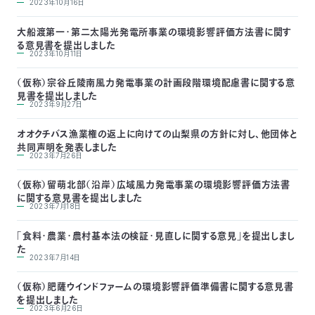
2023年10月16日
〒
104-
大船渡第一・第二太陽光発電所事業の環境影響評価方法書に関す
0033
る意見書を提出しました
2023年10月11日
東
京
（仮称）宗谷丘陵南風力発電事業の計画段階環境配慮書に関する意
都
見書を提出しました
中
2023年9月27日
央
区
オオクチバス漁業権の返上に向けての山梨県の方針に対し、他団体と
共同声明を発表しました
新
2023年7月26日
川
1-
（仮称）留萌北部（沿岸）広域風力発電事業の環境影響評価方法書
16-
に関する意見書を提出しました
10
2023年7月18日
ミ
「食料・農業・農村基本法の検証・見直しに関する意見」を提出しまし
ト
た
ヨ
2023年7月14日
ビ
ル
（仮称）肥薩ウインドファームの環境影響評価準備書に関する意見書
2F
を提出しました
TEL：
2023年6月26日