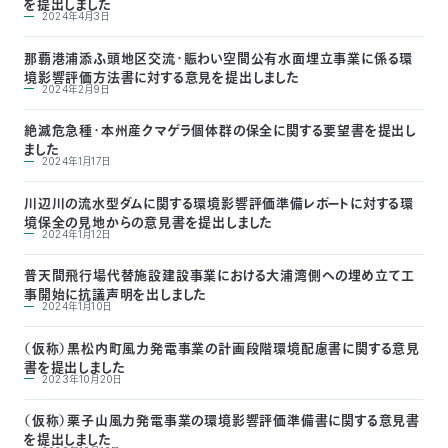
を提出しました
2024年4月3日
つ
プ
ラ
よ
地
イ
く
那覇港浦添ふ頭地区交流・賑わい空間公有水面埋立事業に係る環
図・
バ
資
あ
ア
シ
い
境影響評価方法書に対する意見を提出しました
料
る
ク
ー
2024年2月9日
室
ご
セ
ポ
質
ス
リ
問
シ
て
絶滅危急種・本州産クマゲラ個体群の保全に関する要望書を提出し
ー
)
Instagram
Youtube
ました
2024年1月17日
公
益
川辺川の流水型ダムに関する環境影響評価準備レポートに対する環
財
境保全の見地からの意見書を提出しました
団
2024年1月12日
法
人
日
普天間飛行場代替施設建設事業における大浦湾側への埋め立て工
本
自
事開始に抗議声明を出しました
然
2024年1月10日
保
護
（仮称）黒松内町風力発電事業の計画段階環境配慮書に関する意見
協
会
書を提出しました
2023年10月20日
The
Nature
Conservation
Society
（仮称）栗子山風力発電事業の環境影響評価準備書に関する意見書
of
Japan(NACS-
を提出しました
J)