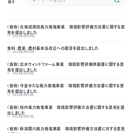
探す
付
日
で
本
活
（仮称）北海道厚田風力発電事業 環境影響評価方法書に関する意
見を提出しました
活
2024年4月30日
自
動
自
食料・農業・農村基本法改正への提言を提出しました
動
然
紹
然
支
2024年4月26日
（仮称）出水ウィンドファーム事業 環境影響評価準備書に関する意
を
保
介
観
援
企
見を提出しました
2024年4月19日
支
護
察
の
業
更
（仮称）今金せたな風力発電事業 環境影響評価方法書に関する意
見を提出しました
え
2024年4月10日
協
指
方
連
新
（仮称）知内風力発電事業 環境影響評価方法書に関する意見を提
る
会
導
法
携
出しました
情
2024年4月10日
に
員
報
（仮称）新潟関川風力発電事業 環境影響評価方法書に対する意見