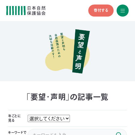
寄付する
All
menu
全メニュ
ー
メ
お
デ
問
ィ
い
nglish
ア
合
の
わ
方
せ
へ
会
員
の
「要望・声明」の記事一覧
方
へ
年ごとに
見る
寄
キーワードで