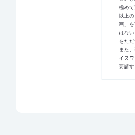
The Nature
Conservation
極めて
Society of
Japan(NACS-
以上の
J)
画」を
〒104-0033
はない
東京都中央
をただ
区新川1-16-
また、
10 ミトヨビ
ル2F
イヌワ
TEL：03-
要請す
3553-
4101（代
表）
FAX：03-
3553-0139
閉じる