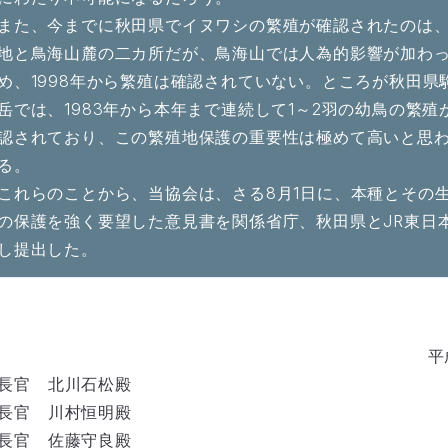
また、今までに秋田県でイヌワシの繁殖が確認されたのは
地と鳥海山麓の二カ所だが、鳥海山では人為的影響が加わ
め、1998年から繁殖は確認されていない。ところが秋田県
岳では、1983年から本年まで連続して1～2羽の幼鳥の繁殖
認されており、この繁殖地保護の重要性は極めて高いと思
る。
これらのことから、当協会は、さる8月1日に、本種とその
の保護を強く要望した意見書を関係省庁、秋田県とJR東日
し提出した。
平
長官 北川石松殿
長官 川村恒明殿
長官 佐藤守良殿