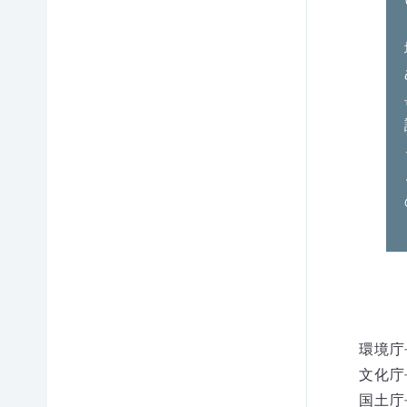
察指導
法TOP
連携
員TOP
TOP
サポ
その
ータ
他の
自然観
寄付
ー会
ご寄
察指導
（継
員に
付の
員講習
続・
なる
方法
会につ
都
いて
度）
今回
自然
のみ
保護
自然観
連
の支
につ
察指導
携・
援
なが
員への
協働
るお
サポー
「事
買い
ト情報
例紹
物
講師一
介ブ
遺
お宝
覧
ッ
贈・
エイ
ク」
環境庁
講師依
相続
ド
ダウ
頼・研
文化庁
財産
（不
ンロ
修依頼
から
用品
国土庁
ード