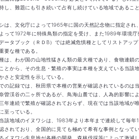
持し、難題にも引き続いて占有し続けている地域であるこ
シは、文化庁によって1965年に国の天然記念物に指定され
よって1972年に特殊鳥類の指定を受け、また1989年環境
データブック（ＲＤB）では絶滅危惧種としてリストアップ
重要な種である。
種は、わが国の山地性猛きん類の最大種であり、食物連鎖
ことから、その生息・繁殖の事実は本種を支えている当該
かさと安定性を示している。
での記録では、秋田県で本種の営巣が確認されているのは
奈曽渓谷の二ヶ所であるが、鳥海山麓では、人為的影響によっ
三年連続で繁殖が確認されておらず、現在では当該地域が
に至っている。
当該地域のイヌワシは、1983年より本年まで連続して毎年1
認されており、全国的に見ても極めて希有な事例となって
るイヌワシ生息地が各種の開発、森林伐採等によって激減