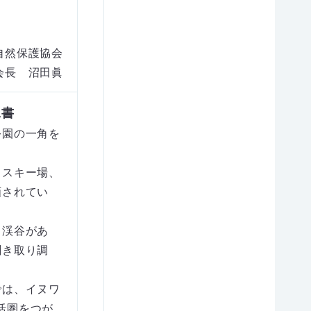
自然保護協会
会長 沼田眞
見書
公園の一角を
、スキー場、
画されてい
川渓谷があ
聞き取り調
では、イヌワ
生活圏をつが