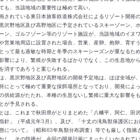
ても、当該地域の重要性は極めて高い。
画されている東日本旅客鉄道株式会社によるリゾート開発
黒沢野地区及び高野地区に予定されているスキーゾーン、
ーン、ゴルフゾーン等のリゾート施設が、当該地域のイヌ
や営巣地周辺に設置された場合、営巣、産卵、抱卵、育す
とって最も過敏な時期と冬季のスキーシーズンが重なるた
影響により、繁殖が失敗するばかりでなく、この生息地か
を消すであろうと案じられる。
は、黒沢野地区及び高野地区の開発予定地は、ほぼ全域が
持にとって極めて重要な採餌場所となっており、開発によ
の供給源がたたれ、本種の生息ないし繁殖に重大な影響を
とが予見される。
とは、これまで秋田県がとりまとめた「八幡平、阿仁、田
指針」（平成元年3月）、及び、「十丈の滝鳥獣保護区にお
態について」（昭和63年鳥類分布調査）等でも厳しく指摘
かし、その指摘が、今回の開発計画にまったくいかされて