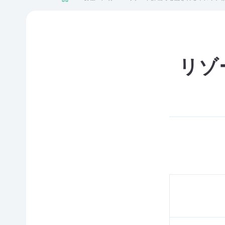
日本自
活動紹介TOP
然保護
協会に
ついて
陸の保
ネイチ
モニタ
TOP
護区を
ュア・
リング
リゾ
つくる
フィー
サイト
リング
1000
豊かな
里地調
ミッシ
海を未
四国の
査
ョン・
来につ
ツキノ
ビジョ
なぐ
ワグマ
里山の
ン
保全
生物多
気候変
様性を
組織概
動対策
草原の
守る
要
と自然
チョウ
保護の
保全
ライフ
事業報
両立
スタイ
告書・
イヌワ
ルと自
事業計
法制度
シ保全
然保護
画書・
への働
サシバ
財務
きかけ
日本版
の保全
ネイチ