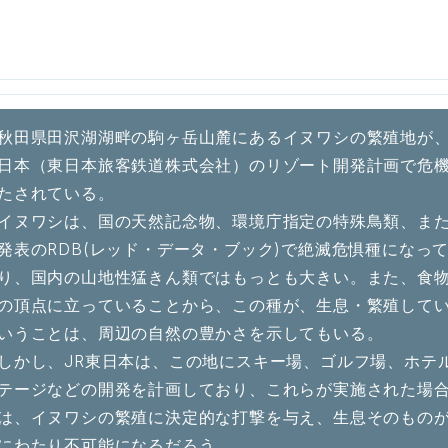
秋田県田沢湖湖畔の駒ヶ岳山麓にあるイヌワシの繁殖地が、
日本（東日本旅客鉄道株式会社）のリゾート開発計画で危
たされている。
イヌワシは、国の天然記念物、環境庁指定の特殊鳥類、ま
発表のRDB(レッド・データ・ブック)で絶滅危惧種になっ
り、国内の山地性猛きん類ではもっとも大きい。また、食
の頂点に立っていることから、この種が、生息・繁殖して
いうことは、周辺の自然の豊かさを示してもいる。
しかし、JR東日本は、この地にスキー場、ゴルフ場、ホテ
テージなどの開発を計画しており、これらが実施された場
は、イヌワシの繁殖に決定的な打撃を与え、生息そのもの
にわたり不可能になるだろう。