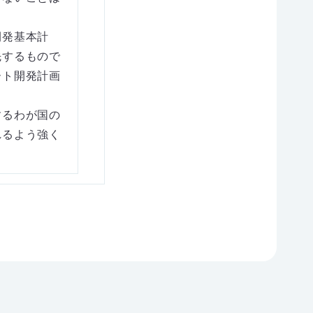
開発基本計
先するもので
ート開発計画
するわが国の
れるよう強く