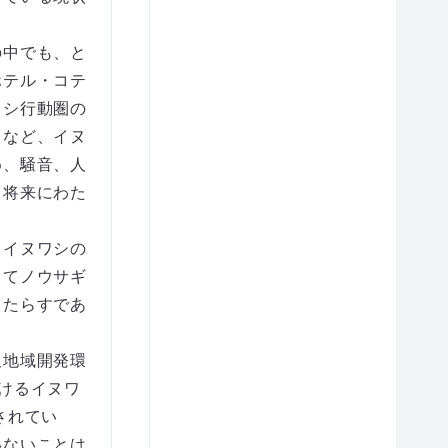
の中でも、と
ホテル・コテ
ワシ行動圏の
うなど、イヌ
め、騒音、人
ら将来にわた
、イヌワシの
ってノウサギ
もたらすであ
沢地域開発環
けるイヌワ
されてい
いないことは