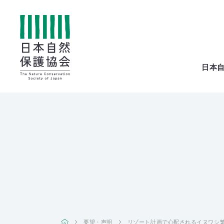
All
日本
menu
全メニュー
寄
付
要望・声明
リゾート計画で心配されるイヌワシ