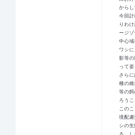
お
問
から
録情
からし
い
のお
報変
合
今回計
知ら
更
わ
りわけ
せ
せ
等）
ージゾ
メディアの方へ
資料室
中心域
地図・アクセス
よくあるご質問
プライバシーポリシー
English
ワシに
影等の
って姿
Facebook
X(Twitter)
Instagram
Youtube
さらに
種の維
©THE NATURE CONSERVATION SOCIETY
等の餌
OF JAPAN, All rights reserved.
ろうこ
このこ
公益財団
法人 日
境配慮
本自然保
シの生
護協会
る。し