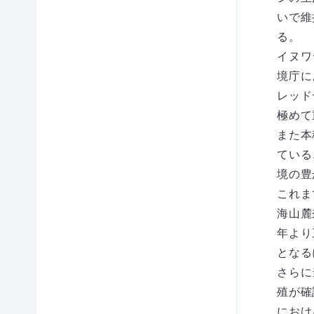
のご
いで維
寄付
る。
お
イヌワ
香
境庁に
活動
典・
レポ
レッド
供花
ート
代に
極めて
全国
よる
また本
のイ
ご寄
ベン
ている
付
ト情
境の豊
報
これま
知ろ
会員
更
う、
限定
海山麓
新
自然
コン
情
年より
のこ
テン
報
となる
と
ツ
会
要
各種
員
さらに
の
望・
お手
殖が確
方
声明
続き
へ
におけ
団体
（登