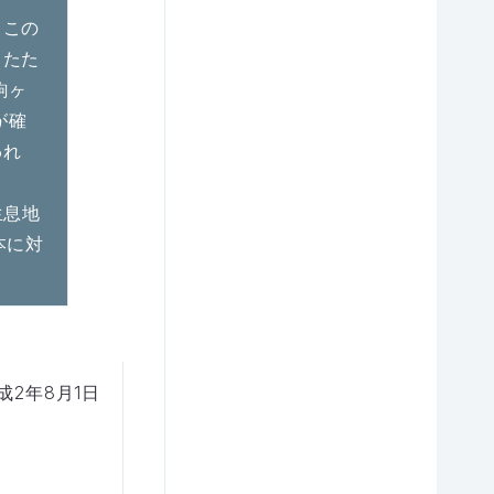
、この
ったた
駒ヶ
が確
われ
生息地
本に対
成2年8月1日