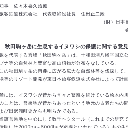
知事 佐々木喜久治殿
旅客鉄道株式会社 代表取締役社長 住田正二殿
（財）日本
秋田駒ヶ岳に生息する
イヌワシの保護に関する意
脈を代表する秀峰「秋田駒ヶ岳」は、十和田湖八幡平国立
ブナ等の自然林と豊富な高山植物が分布をなしている。
この秋田駒ヶ岳の南麓に広がる広大な自然林等を伐採して
場等のリゾート開発が東日本旅客鉄道株式会社によって計
麓には、イヌワシが昔から堂々と繁殖を続けている桧木内
のことは、営巣地が昔からあったという地元の古老たちの
よび田沢湖町史からも明らかである。
当該営巣地を中心にして数千ヘクタール（これまでの研究
活圏には2000ha～6000haが必要といわれている）もの