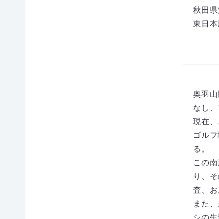
のご
の買
秋田県
企業
講習
寄付
取寄
連携
東日本
付）
遺
事例
会一
寄付
言に
紹介
金控
よる
企業
除に
ご寄
覧・
の方
つい
付
への
て
（遺
申込
お知
贈）
奥羽山
褒章
らせ
なし、
制度
生
（セ
につ
前寄
ミナ
現在、
いて
付に
ー
ゴルフ
つい
等）
会員
る。
て
制度
この南
につ
相
り、そ
いて
続財
産
査、お
（遺
また、
産）
シの生
から