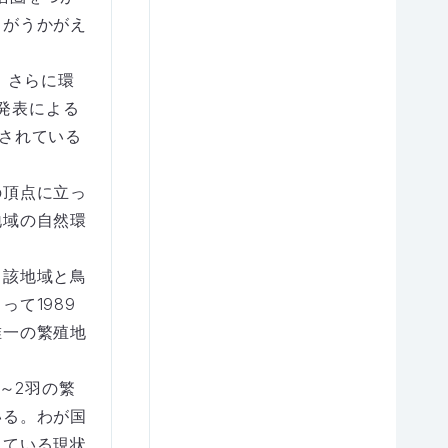
とがうかがえ
、さらに環
庁発表による
されている
の頂点に立っ
地域の自然環
当該地域と鳥
て1989
唯一の繁殖地
～2羽の繁
いる。わが国
している現状