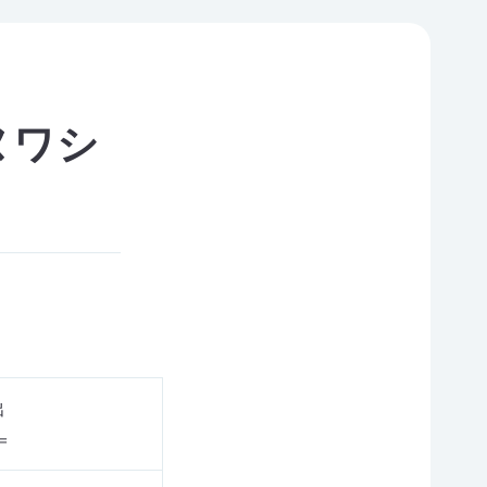
ヌワシ
出
＝