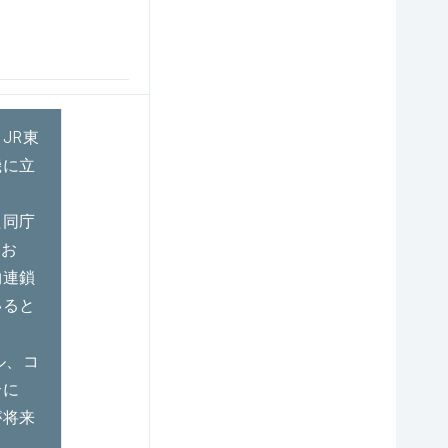
JR東
機に立
た同庁
てお
物連鎖
いると
ル、コ
合に
が将来