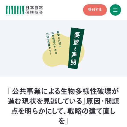
寄付する
All
menu
全メニュ
ー
メ
お
デ
問
ィ
い
nglish
ア
合
の
わ
方
せ
へ
会
員
の
「公共事業による生物多様性破壊が
方
進む現状を見逃している」原因・問題
へ
点を明らかにして、戦略の建て直し
寄
を」