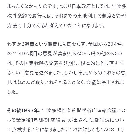
まったくなかったのです。つまり日本政府としては、生物多
〒
104-
様性条約の履行には、それまでの土地利用の制度と管理
0033
東
方法で十分であると考えていたことになります。
京
都
わずか2週間という期間にも関わらず、全国から234件、
中
央
のべ1497項目の意見が集まり、NACS-Jその他のNGO
区
新
は、その国家戦略の発表を延期し、根本的に作り直すべ
川
きという意見を述べました。しかし市民からのこれらの意
1-
16-
見はほとんど取りいれられることなく、会議に提出されま
10
した。
ミ
ト
ヨ
その後1997年、
生物多様性条約関係省庁連絡会議によ
ビ
ル
って策定後1年間の「成績表」が出され、実施状況につい
2F
て点検することになりました。これに対してもNACS-Jで
TEL：