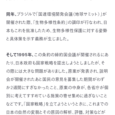
つ
プ
ラ
よ
地
イ
同年、
ブラジルで「国連環境開発会議（地球サミット）」が
く
図・
バ
資
あ
ア
シ
い
料
る
開催された際、「生物多様性条約」の調印が行なわれ、日
ク
ー
室
ご
セ
ポ
質
ス
リ
本もこれを批准したため、生物多様性保護に対する姿勢
問
シ
て
ー
)
Instagram
Youtube
と具体策を示す義務が生じました。
公
益
財
そして1995年、
この条約の締約国会議が開催されるにあ
団
法
たり、日本政府も国家戦略を提出しようとしましたが、そ
人
日
の際には大きな問題がありました。原案が発表され、説明
本
自
然
会が開催されたあと国民の意見を募集した期間がわず
保
護
か2週間にすぎなかったこと、原案の中身が、各省庁が個
協
会
別に考えてすすめている施策の寄せ集めに過ぎないこと
The
Nature
などです。「国家戦略」を立てようというときに、これまでの
Conservation
Society
of
Japan(NACS-
日本の自然の変貌とその原因の解析、評価、対策などが
J)