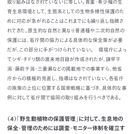
取り組みはなされていないに等しい。貴重・希少種の生
育生息環境として、生態系としての生物多様性保護のた
めに対応が急がれることはこれまでにも繰り返し指摘さ
れてきた。原生的な自然と異なり普通種や二次的自然の
保護には、省庁間の協力による具体的な保全策が必要
だが、この部分に手がつけられていない。 環境庁によっ
てシギ・チドリ類の渡来地目録が作成されたが、諫早干
潟・藤前干潟・三番瀬などの掲載地での事業すら、他省
庁からの積極的見直し、指導はなされていない。各省庁
の施策の上位に位置する国家戦略に基づき、具体的な事
例に対して省庁間で協同の取り組みを行うべきである。
（4）「野生動植物の保護管理」に対して、生息地の
保全・管理のためには調査・モニター体制を確立す