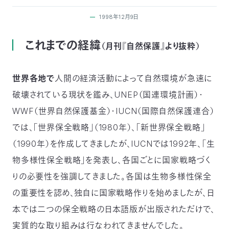
付
日
1998年12月9日
で
本
活
これまでの経緯
（月刊『自然保護』より抜粋）
活
自
動
自
世界各地で
人間の経済活動によって自然環境が急速に
動
然
紹
然
支
破壊されている現状を鑑み、UNEP（国連環境計画）・
WWF（世界自然保護基金）・IUCN（国際自然保護連合）
を
保
介
観
援
企
では、「世界保全戦略」（1980年）、「新世界保全戦略」
支
護
察
の
業
（1990年）を作成してきましたが、IUCNでは1992年、「生
更
物多様性保全戦略」を発表し、各国ごとに国家戦略づく
え
協
指
方
連
新
りの必要性を強調してきました。各国は生物多様性保全
る
会
導
法
携
の重要性を認め、独自に国家戦略作りを始めましたが、日
情
本では二つの保全戦略の日本語版が出版されただけで、
に
員
報
実質的な取り組みは行なわれてきませんでした。