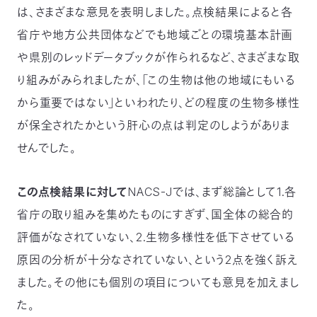
03-
は、さまざまな意見を表明しました。点検結果によると各
3553-
省庁や地方公共団体などでも地域ごとの環境基本計画
4101（代
表）
や県別のレッドデータブックが作られるなど、さまざまな取
FAX：
り組みがみられましたが、「この生物は他の地域にもいる
03-
3553-
から重要ではない」といわれたり、どの程度の生物多様性
0139
が保全されたかという肝心の点は判定のしようがありま
せんでした。
閉じる
この点検結果に対して
NACS-Jでは、まず総論として1.各
省庁の取り組みを集めたものにすぎず、国全体の総合的
評価がなされていない、2.生物多様性を低下させている
原因の分析が十分なされていない、という2点を強く訴え
ました。その他にも個別の項目についても意見を加えまし
た。