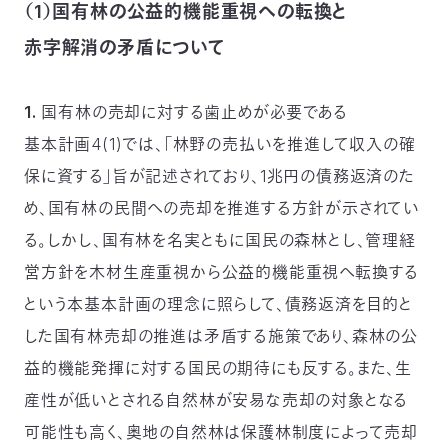
（1）国有林の公益的機能重視への転換と
03-
3553-
赤字解消の矛盾について
4101（代
表）
FAX：
1. 国有林の売却に対する歯止めが必要である
03-
3553-
基本計画4(1)では、「林野の売払いを推進して収入の確
0139
保に資する」旨が記述されており、1兆円の債務返済のた
め、国有林の民間への売却を推進する方針が示されてい
閉じる
る。しかし、国有林を名実ともに国民の森林とし、管理経
営方針を木材生産重視から公益的機能重視へ転換する
という本基本計画の理念に照らして、債務返済を目的と
した国有林売却の推進は矛盾する施策であり、森林の公
益的機能発揮に対する国民の期待にも反する。また、生
産性が低いとされる自然林が安易な売却の対象となる
可能性も高く、奥地の自然林は保護林制度によって売却