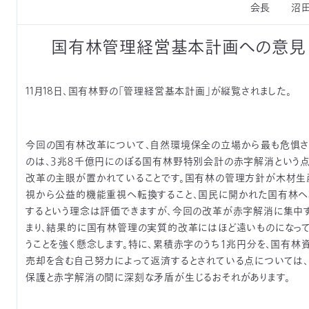
会長 沼田
つ
プ
ラ
よ
地
イ
く
国有林管理経営基本計画への意見
図・
バ
資
あ
ア
シ
い
料
る
ク
ー
室
ご
セ
ポ
質
ス
リ
問
シ
て
11月18日、国有林野の「管理経営基本計画」が縦覧されました。
ー
)
Instagram
Youtube
公
益
財
今回の国有林改革について、自然環境保全の立場から最も危惧さ
団
のは、３兆８千億円にのぼる国有林野特別会計の赤字解消という点
法
人
改革の主眼が置かれていることです。国有林の管理方針が木材生
日
本
視から公益的機能重視へ転換すること、国民に開かれた国有林
自
するという理念は評価できますが、今回の改革が赤字解消に集中
然
保
まり、結果的に国有林管理の実質的改革にはほど遠いものになっ
護
協
うことを強く懸念します。特に、累積赤字のうち１兆円分を、国有林
会
売却を含む自己努力によって返済するとされている点については
The
Nature
保護と赤字解消の間に深刻な矛盾が生じるおそれがあります。
Conservation
Society
of
Japan(NACS-
J)