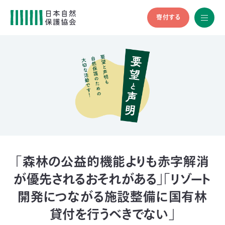
寄付する
All
menu
全メニュ
ー
メ
お
デ
問
ィ
い
nglish
ア
合
の
わ
方
せ
へ
会
員
の
「森林の公益的機能よりも赤字解消
方
が優先されるおそれがある」「リゾート
へ
開発につながる施設整備に国有林
寄
貸付を行うべきでない」