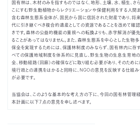
国有林は、木材のみを指すものではなく、地形、土壌、水、植生、さ
〒
こにすむ野生動植物からレクリエーションや保健利用をする人間
104-
含む森林生態系全体が、国民から国に信託された財産であり、将
0033
代に引き継ぐべき複合的遺産としての資源であることを改めて確
東
きです。森林の公益的機能の重視への転換よりも、赤字解消が優
京
都
ることがあってはなりません。また、森林生態系を中心とした生物
中
保全を実現するためには、保護林制度のみならず、国有林内に存
央
べての保護地域制度を体系的に見直し、野生生物の生息生育地
区
全、移動経路（回廊）の確保などに取り組む必要があり、そのために
新
境行政との連携をはかると同時に、NGOの意見を反映する仕組み
川
が必要です。
1-
16-
10
当協会は、このような基本的な考え方の下に、今回の国有林管理
ミ
本計画に以下７点の意見を申し述べます。
ト
ヨ
ビ
ル
2F
TEL：