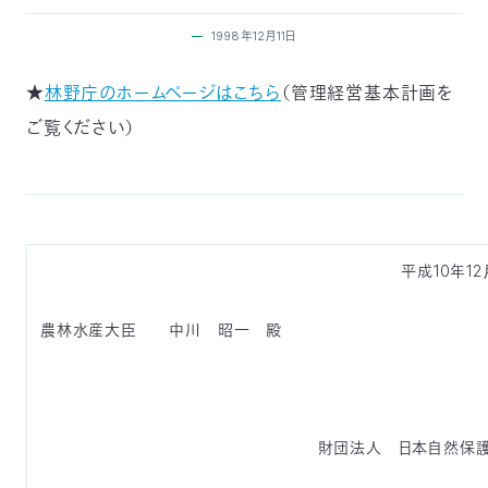
付
日
1998年12月11日
で
本
活
★
林野庁のホームページはこちら
（管理経営基本計画を
ご覧ください）
活
自
動
自
動
然
紹
然
支
を
保
介
観
援
企
平成10年12
支
護
察
の
業
更
農林水産大臣 中川 昭一 殿
え
協
指
方
連
新
る
会
導
法
携
情
財団法人 日本自然保
に
員
報