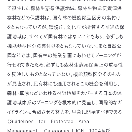
て誕生した森林生態系保護地域、森林生物遺伝資源保
存林などの保護林は、国有林の機能類型区分の裏付け
をともなっているが、環境庁、文化庁が所管する前述の保
護地域は、すべてが国有林ではないこともあり、必ずしも
機能類型区分の裏付けをともなっていない。また自然公
園などでは、国有林の施業計画にあわせてゾーニングが
行われてきたため、必ずしも森林生態系保全上の重要性
を反映したものとなっていない。機能類型区分そのもの
が見直され、民有林にも適用されるこの機会を利用し、
森林・草原などいわゆる林野地域をカバーする日本の保
護地域体系のゾーニングを根本的に見直し、国際的なガ
イドラインに合致させる努力を、早急に開始すべきである
（Guidelines for Protected Area
Management Categories，IUCN 1994及び