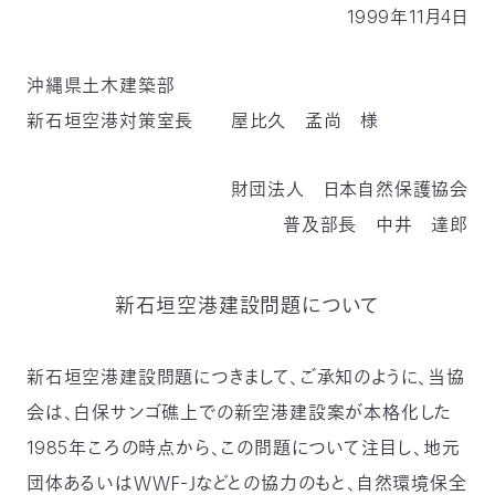
1999年11月4日
付
日
で
本
活
沖縄県土木建築部
新石垣空港対策室長 屋比久 孟尚 様
活
自
動
自
動
財団法人 日本自然保護協会
然
紹
然
支
普及部長 中井 達郎
を
保
介
観
援
企
支
護
察
の
業
新石垣空港建設問題について
更
え
協
指
方
連
新
新石垣空港建設問題につきまして、ご承知のように、当協
る
会は、白保サンゴ礁上での新空港建設案が本格化した
会
導
法
携
情
1985年ころの時点から、この問題について注目し、地元
に
員
報
団体あるいはＷＷＦ-Ｊなどとの協力のもと、自然環境保全