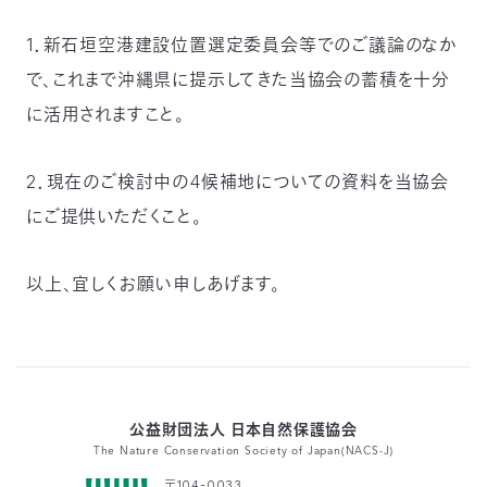
03-
3553-
1．新石垣空港建設位置選定委員会等でのご議論のなか
4101（代
で、これまで沖縄県に提示してきた当協会の蓄積を十分
表）
FAX：
に活用されますこと。
03-
3553-
0139
2．現在のご検討中の4候補地についての資料を当協会
にご提供いただくこと。
閉じる
以上、宜しくお願い申しあげます。
公益財団法人 日本自然保護協会
The Nature Conservation Society of Japan(NACS-J)
〒104-0033