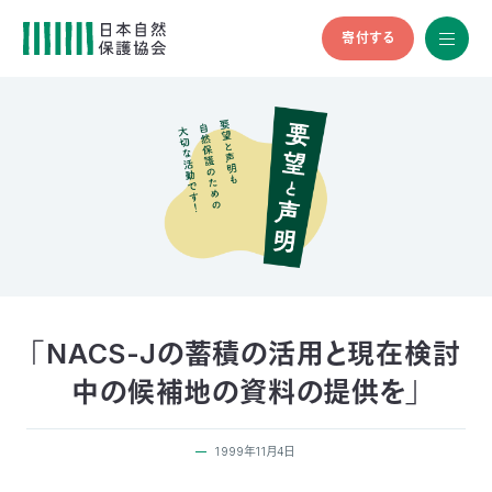
寄付する
All
menu
全メニュ
ー
メ
お
デ
問
ィ
い
nglish
ア
合
の
わ
方
せ
へ
会
員
の
「NACS-Jの蓄積の活用と現在検討
方
中の候補地の資料の提供を」
へ
1999年11月4日
寄