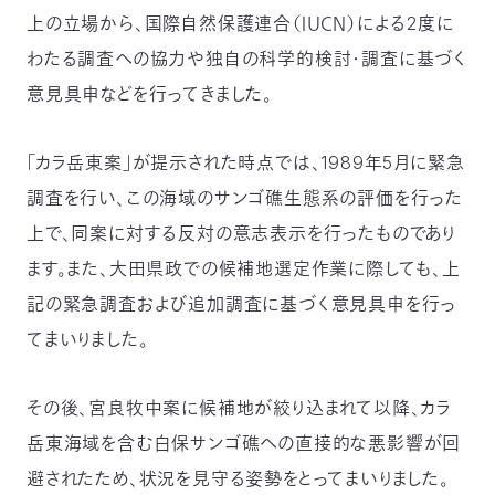
上の立場から、国際自然保護連合（ＩＵＣＮ）による2度に
つ
プ
ラ
よ
わたる調査への協力や独自の科学的検討・調査に基づく
地
イ
く
図・
バ
資
あ
ア
シ
い
料
る
意見具申などを行ってきました。
ク
ー
室
ご
セ
ポ
質
ス
リ
問
シ
て
ー
)
Instagram
Youtube
「カラ岳東案」が提示された時点では、1989年5月に緊急
調査を行い、この海域のサンゴ礁生態系の評価を行った
公
益
財
上で、同案に対する反対の意志表示を行ったものであり
団
法
ます。また、大田県政での候補地選定作業に際しても、上
人
日
記の緊急調査および追加調査に基づく意見具申を行っ
本
自
てまいりました。
然
保
護
協
会
その後、宮良牧中案に候補地が絞り込まれて以降、カラ
The
Nature
岳東海域を含む白保サンゴ礁への直接的な悪影響が回
Conservation
Society
of
避されたため、状況を見守る姿勢をとってまいりました。
Japan(NACS-
J)