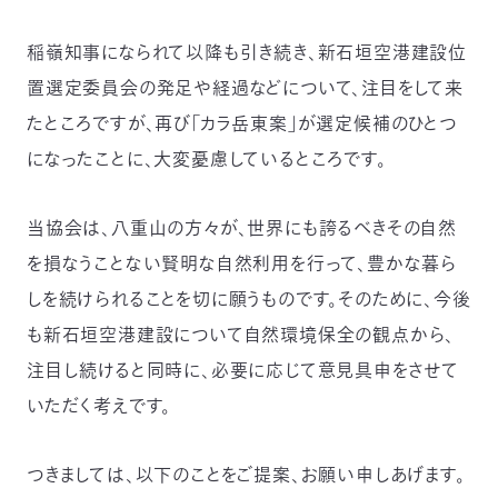
〒
104-
稲嶺知事になられて以降も引き続き、新石垣空港建設位
0033
置選定委員会の発足や経過などについて、注目をして来
東
京
たところですが、再び「カラ岳東案」が選定候補のひとつ
都
になったことに、大変憂慮しているところです。
中
央
区
当協会は、八重山の方々が、世界にも誇るべきその自然
新
川
を損なうことない賢明な自然利用を行って、豊かな暮ら
1-
しを続けられることを切に願うものです。そのために、今後
16-
10
も新石垣空港建設について自然環境保全の観点から、
ミ
注目し続けると同時に、必要に応じて意見具申をさせて
ト
ヨ
いただく考えです。
ビ
ル
2F
つきましては、以下のことをご提案、お願い申しあげます。
TEL：