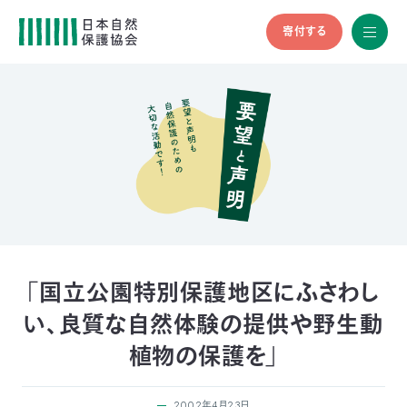
寄付する
All
menu
全メニュ
ー
メ
お
デ
問
ィ
い
nglish
ア
合
の
わ
方
せ
へ
会
員
の
「国立公園特別保護地区にふさわし
方
い、良質な自然体験の提供や野生動
へ
植物の保護を」
寄
2002年4月23日