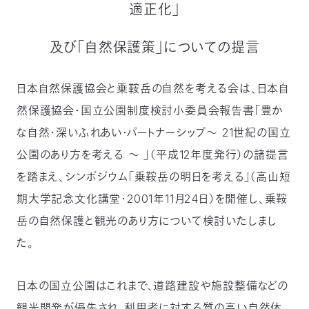
適正化」
つ
プ
ラ
よ
地
イ
く
図・
バ
及び「自然保護策」についての提言
資
あ
ア
シ
い
料
る
ク
ー
室
ご
セ
ポ
質
ス
リ
問
シ
て
日本自然保護協会と乗鞍岳の自然を考える会は、日本自
ー
)
Instagram
Youtube
然保護協会・国立公園制度検討小委員会報告書「豊か
公
な自然・深いふれあい・パートナーシップ～ 21世紀の国立
益
財
公園のあり方を考える ～ 」（平成12年度発行）の諸提言
団
法
人
を踏まえ、シンポジウム「乗鞍岳の明日を考える」（高山短
日
本
期大学記念文化講堂・2001年11月24日）を開催し、乗鞍
自
然
岳の自然保護と観光のあり方について検討いたしまし
保
護
協
た。
会
The
Nature
Conservation
日本の国立公園はこれまで、道路建設や施設整備などの
Society
of
Japan(NACS-
観光開発が優先され、利用者に対する質の高い自然体
J)