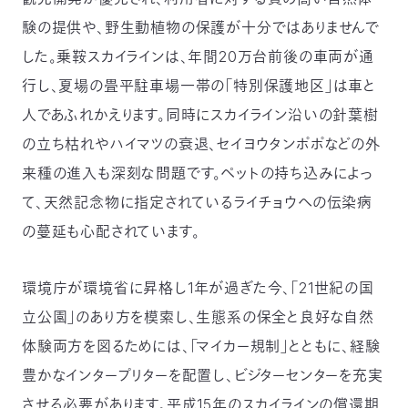
〒
験の提供や、野生動植物の保護が十分ではありませんで
104-
した。乗鞍スカイラインは、年間20万台前後の車両が通
0033
東
行し、夏場の畳平駐車場一帯の「特別保護地区」は車と
京
人であふれかえります。同時にスカイライン沿いの針葉樹
都
中
の立ち枯れやハイマツの衰退、セイヨウタンポポなどの外
央
区
来種の進入も深刻な問題です。ペットの持ち込みによっ
新
て、天然記念物に指定されているライチョウへの伝染病
川
1-
の蔓延も心配されています。
16-
10
ミ
環境庁が環境省に昇格し1年が過ぎた今、「21世紀の国
ト
立公園」のあり方を模索し、生態系の保全と良好な自然
ヨ
ビ
体験両方を図るためには、「マイカー規制」とともに、経験
ル
豊かなインタープリターを配置し、ビジターセンターを充実
2F
TEL：
させる必要があります。平成15年のスカイラインの償還期