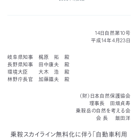
付
日
で
本
活
14日自然第10号
活
自
動
自
平成14年4月23日
動
然
紹
然
支
岐阜県知事 梶原 拓 殿
長野県知事 田中康夫 殿
を
保
介
観
援
企
環境大臣 大木 浩 殿
林野庁長官 加藤鐵夫 殿
支
護
察
の
業
更
（財）日本自然保護協会
え
協
指
方
連
新
理事長 田畑貞寿
乗鞍岳の自然を考える会
る
会
導
法
携
情
会 長 飯田洋
に
員
報
乗鞍スカイライン無料化に伴う「自動車利用