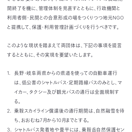
03-
間終了を機に、管理体制を見直すとともに、行政機関と
3553-
4101（代
利用者側・民間との合意形成の場をつくりつつ地元NGO
表）
と提携して、保護・利用管理計画づくりを行うべきです。
FAX：
03-
3553-
このような現状を踏まえて両団体は、下記の事項を提言
0139
するとともに、その実現を要望いたします。
閉じる
長野・岐阜両県からの県道を使っての自動車運行
は、低公害のシャトルバス・定期路線バスのみとし、マ
イカー、タクシー及び観光バスの通行は全面規制す
る。
乗鞍スカイライン償還後の通行期間は、自然融雪を待
ち、おおむね7月から10月までとする。
シャトルバス発着地や畳平には、乗鞍岳自然保護セン