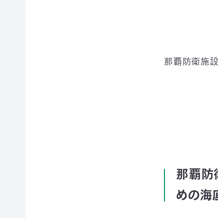
イヌワ
日本自
法制
然保
シ保
然保護
度へ
護
全
協会の
の働き
日本
歴史
かけ
サシバ
版ネイ
の保
地図・
各地
チャー
全
アクセ
那覇防衛施
の自
ポジテ
ス
然保
ィブア
赤谷
護問
プロー
プロジ
採用情
題へ
チ
ェクト
報
の対
国際
ユネス
応
連携
コエコ
自然
／
パーク
観察
IUCN
の推
指導
日本
進
員の
委員
みな
那覇防
養成
会
かみ
すべ
日本自
ネイチ
めの海
てのこ
然保
ャーポ
どもに
護大
ジティ