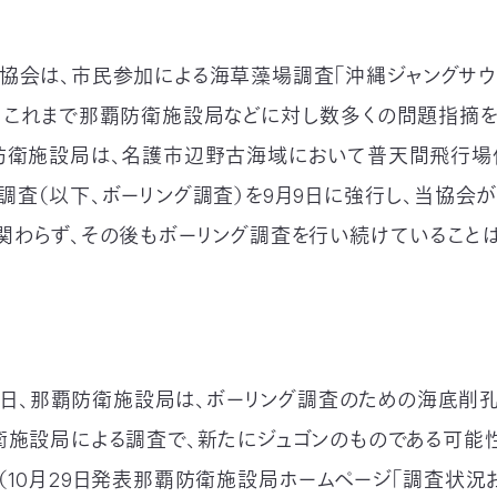
協会は、市民参加による海草藻場調査「沖縄ジャングサウ
、これまで那覇防衛施設局などに対し数多くの問題指摘を
防衛施設局は、名護市辺野古海域において普天間飛行
調査（以下、ボーリング調査）を9月9日に強行し、当協会
関わらず、その後もボーリング調査を行い続けていること
月16日、那覇防衛施設局は、ボーリング調査のための海底削
衛施設局による調査で、新たにジュゴンのものである可能
（10月29日発表那覇防衛施設局ホームページ「調査状況