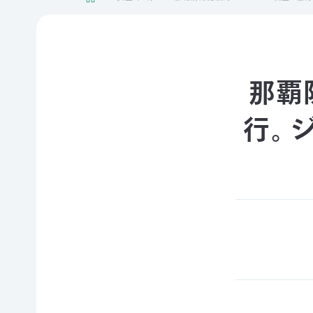
日本自
活動紹介TOP
然保
護協
会につ
陸の
自然
ジェク
いて
保護
を！
ト
那覇
TOP
区を
ネイチ
モニタ
つくる
ュア・
リング
行。
豊か
フィー
サイト
な海を
リング
1000
ミッシ
未来
里地
ョン・ビ
四国
につ
調査
ジョン
のツキ
なぐ
ノワグ
里山
組織概
気候
マ保
の生
要
変動
全
物多
事業報
対策と
様性
草原
告書・
自然
を守る
のチョ
事業計
保護
ウ保
ライフ
画書・
の両
全
スタイ
財務
立
ルと自