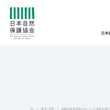
All
日本
menu
全メニュー
寄
付
要望・声明
那覇防衛施設局がボーリング調査を強行