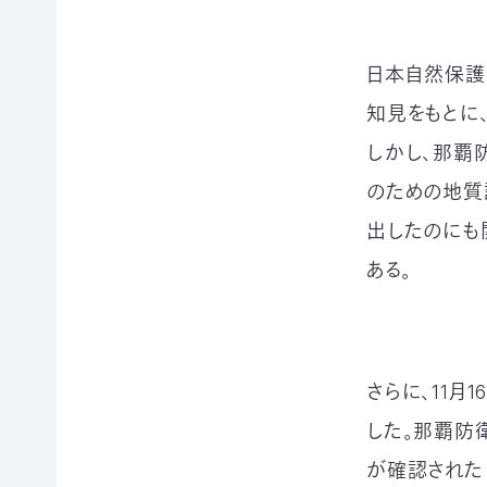
賞
ブプロ
日本自然保護
知見をもとに
自然
支援の
企業
観察
方法
連携
しかし、那覇
指導
TOP
TOP
のための地質
員
TOP
出したのにも
サ
そ
寄付
ある。
ポ
の
（継
ー
他
続・
自然観
タ
の
都
察指導
ー
ご
度）
員講習
会
寄
会につ
連
さらに、11
員
付
いて
携・
に
の
した。那覇防
協働
自然観
な
方
察指導
る
法
「事
が確認された
員への