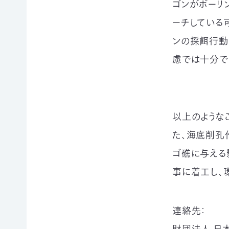
ゴンがボーリ
申
の
買
ご
取
ーチしている
寄
寄
込
ンの採餌行動
付
付）
寄
遺
慮では十分で
付
言
金
によ
控
るご
除
寄
に
付
以上のような
つ
（遺
い
贈）
た、海底削孔
て
生
ゴ礁に与える
褒
前
事に着工し、
章
寄
制
付
度
に
に
つ
連絡先：
つ
い
い
て