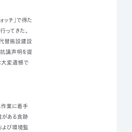
ォッチ」で得た
行ってきた。
場代替施設建設
が抗議声明を提
は大変遺憾で
孔作業に着手
性がある食跡
および環境監