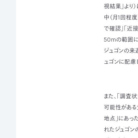
例紹
今
自
サポー
視結果」より
介ブ
回
然
ト情報
ック」
の
保
中（月1回程
ダウ
講師一
み
護
ンロ
で確認」「近
覧
の
に
ード
支
つ
講師依
50mの範囲
援
な
企業
頼・研
が
連携
ジュゴンの来
修依頼
る
事例
ュゴンに配慮
お
紹介
講
買
企業
い
の方
習
物
への
遺
お
お知
また、「調査
会
贈・
宝
らせ
相
エ
（セミ
可能性がある
続
イド
ナー
一
財
（不
地点」にあっ
等）
産
用
覧・
れたジュゴン
か
品
ら
の