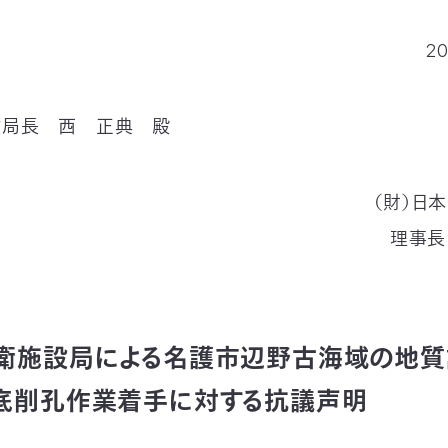
2
設局長 西 正典 殿
（財）日
理事長
衛施設局による名護市辺野古海域の地質
底削孔作業着手に対する抗議声明