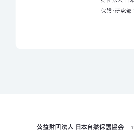
財団法人 日本
て
相
保護･研究部
会
続
員
財
制
産
度
（遺
に
産）
つ
か
い
ら
て
の
活
ご
動
寄
レ
付
ポ
お
ー
香
ト
典・
全
供
国
花
の
代
イ
によ
ベ
公益財団法人 日本自然保護協会
T
るご
ン
会