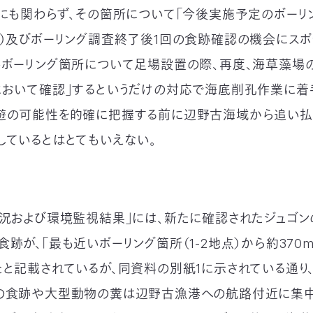
）にも関わらず、その箇所について「今後実施予定のボーリ
度）及びボーリング調査終了後1回の食跡確認の機会にスポ
接ボーリング箇所について足場設置の際、再度、海草藻場
において確認」するというだけの対応で海底削孔作業に着
遊の可能性を的確に把握する前に辺野古海域から追い払
しているとはとてもいえない。
状況および環境監視結果」には、新たに確認されたジュゴン
食跡が、「最も近いボーリング箇所（1-2地点）から約370
たと記載されているが、同資料の別紙1に示されている通り
の食跡や大型動物の糞は辺野古漁港への航路付近に集中