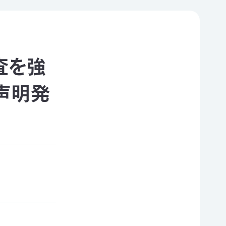
査を強
声明発