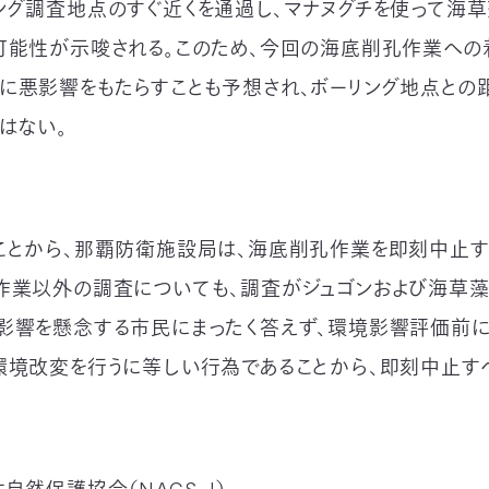
ング調査地点のすぐ近くを通過し、マナヌグチを使って海
可能性が示唆される。このため、今回の海底削孔作業への
に悪影響をもたらすことも予想され、ボーリング地点との
はない。
ことから、那覇防衛施設局は、海底削孔作業を即刻中止す
作業以外の調査についても、調査がジュゴンおよび海草
影響を懸念する市民にまったく答えず、環境影響評価前
環境改変を行うに等しい行為であることから、即刻中止すべ