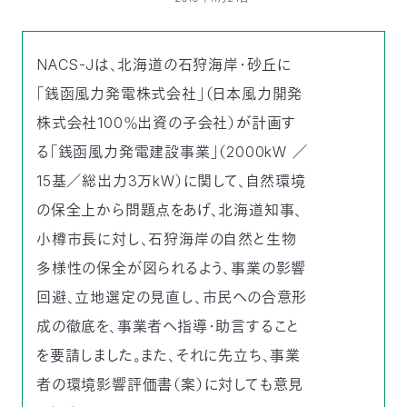
付
日
で
NACS-Jは、北海道の石狩海岸・砂丘に
本
活
「銭函風力発電株式会社」（日本風力開発
活
自
動
自
株式会社100％出資の子会社）が計画す
る「銭函風力発電建設事業」（2000kW ／
動
然
紹
然
支
15基／総出力3万kW）に関して、自然環境
を
保
介
観
援
企
の保全上から問題点をあげ、北海道知事、
小樽市長に対し、石狩海岸の自然と生物
支
護
察
の
業
更
多様性の保全が図られるよう、事業の影響
え
協
指
方
連
回避、立地選定の見直し、市民への合意形
新
成の徹底を、事業者へ指導・助言すること
る
会
導
法
携
情
を要請しました。また、それに先立ち、事業
者の環境影響評価書（案）に対しても意見
に
員
報