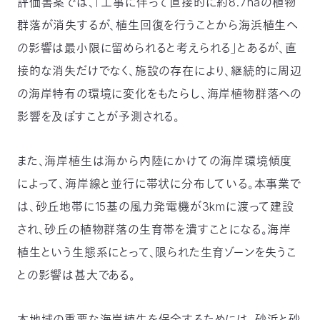
評価書案では、「工事に伴って直接的に約8.7haの植物
群落が消失するが、植生回復を行うことから海浜植生へ
の影響は最小限に留められると考えられる」とあるが、直
接的な消失だけでなく、施設の存在により、継続的に周辺
の海岸特有の環境に変化をもたらし、海岸植物群落への
影響を及ぼすことが予測される。
また、海岸植生は海から内陸にかけての海岸環境傾度
によって、海岸線と並行に帯状に分布している。本事業で
は、砂丘地帯に15基の風力発電機が3kmに渡って建設
され、砂丘の植物群落の生育帯を潰すことになる。海岸
植生という生態系にとって、限られた生育ゾーンを失うこ
との影響は甚大である。
本地域の重要な海岸植生を保全するためには、砂浜と砂