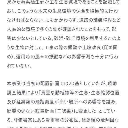
果から海浜植生部が主な生息環境であることを記載して
おり、このような本来の生息環境の保全を積極的に行わ
なければならない。にもかかわらず、道路の舗装境界など
人為的な環境で多くの巣が確認されたことをもって、影
響は少ないとしている。砂浜・砂丘環境を利用するこのよ
うな生物に対して、工事の際の振動や土壌改良（閉め固
め）、運用時の風車の振動などの影響予測も十分に行わ
れていない。
本事業は当初の配置計画では20基としていたが、現地
調査結果により「貴重な動植物等の生息・生息確認位置
及び猛禽類の飛翔頻度が高い場所への影響等を鑑み、
影響の少ない設置計画（二次案）に変更した」としてい
る。評価書案にある貴重種の分布図、猛禽類の飛翔図な