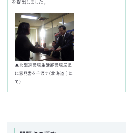
を提出しました。
つ
プ
ラ
よ
地
イ
く
図・
バ
資
あ
ア
シ
い
料
る
ク
ー
室
ご
セ
ポ
質
ス
リ
問
シ
て
ー
)
Instagram
Youtube
公
益
財
▲北海道環境生活部環境局長
団
法
に意見書を手渡す（北海道庁に
人
日
て）
本
自
然
保
護
協
会
The
Nature
Conservation
Society
of
Japan(NACS-
J)