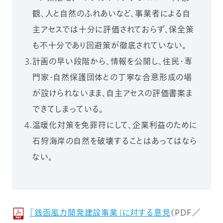
03-
観、人と自然のふれあいなど、事業者による自
3553-
4101（代
主アセスでは十分に評価されておらず、保全策
表）
も不十分であり回避策が徹底されていない。
FAX：
03-
３.計画の早い段階から、情報を公開し、住民・専
3553-
門家・自然保護団体との丁寧な合意形成の場
0139
が設けられないまま、自主アセスの評価書案ま
閉じる
できてしまっている。
４.温暖化対策を免罪符にして、企業利益のために
石狩海岸の自然を破壊することはあってはなら
ない。
「銭函風力開発建設事業」に対する意見
（PDF／