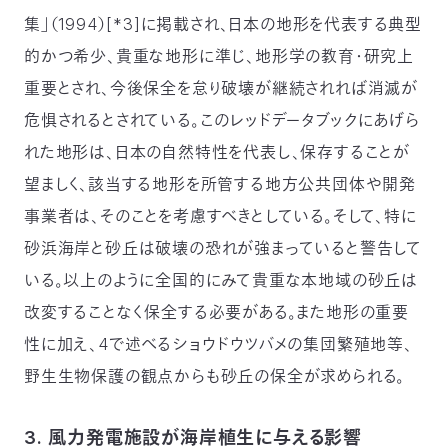
集」（1994）[*3]に掲載され、日本の地形を代表する典型
的かつ希少、貴重な地形に準じ、地形学の教育・研究上
重要とされ、今後保全を怠り破壊が継続されれば消滅が
危惧されるとされている。このレッドデータブックにあげら
れた地形は、日本の自然特性を代表し、保存することが
望ましく、該当する地形を所管する地方公共団体や開発
事業者は、そのことを考慮すべきとしている。そして、特に
砂浜海岸と砂丘は破壊の恐れが強まっていると警告して
いる。以上のように全国的にみて貴重な本地域の砂丘は
改変することなく保全する必要がある。また地形の重要
性に加え、4で述べるショウドウツバメの集団繁殖地等、
野生生物保護の観点からも砂丘の保全が求められる。
3. 風力発電施設が海岸植生に与える影響