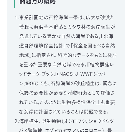
問題点の概略
〒
104-
１.事業計画地の石狩海岸一帯は、広大な砂浜と
0033
東
砂丘に海浜草本群落とカシワ林の海岸植生が
京
発達している豊かな自然の海岸である。「北海
都
中
道自然環境保全指針」で「保全を図るべき自然
央
地域」に指定され、科学的なデータをもとに検討
区
新
を重ねた重要な自然地域である。『植物群落レ
川
ッドデータ・ブック』（NACS-J・WWFジャパ
1-
16-
ン,1996）でも、石狩海岸の砂丘植生は、緊急に
10
保護の必要性が必要な植物群落として評価さ
ミ
ト
れている。このように生物多様性保全上も重要
ヨ
ビ
な海岸に計画されていることは問題である。
ル
２.海岸植生、野生動物（オジロワシ、ショウドウツ
2F
TEL：
バメ繁殖地、エゾアカヤマアリのコロニー）、景