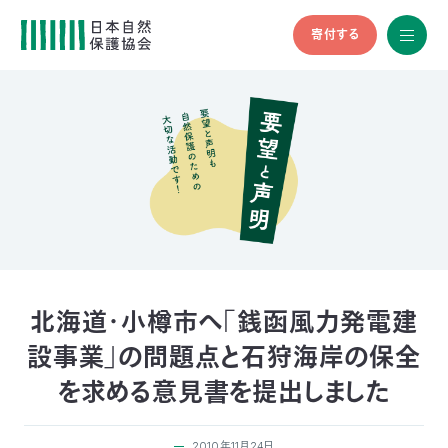
寄付する
All
menu
全メニュ
ー
メ
お
デ
問
ィ
い
nglish
ア
合
の
わ
方
せ
へ
会
員
の
北海道・小樽市へ「銭函風力発電建
方
設事業」の問題点と石狩海岸の保全
へ
を求める意見書を提出しました
寄
2010年11月24日