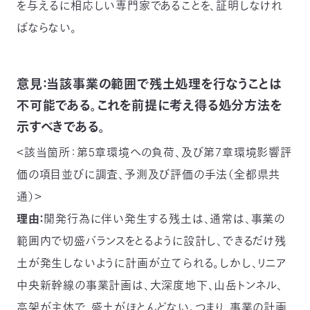
を与えるに相応しい専門家であることを、証明しなけれ
ばならない。
意見：当該事業の範囲で残土処理を行なうことは
不可能である。これを前提に考え得る処分方法を
示すべきである。
＜該当箇所：第5章環境への負荷、及び第7章環境影響評
価の項目並びに調査、予測及び評価の手法（全都県共
通）＞
理由：
開発行為に伴い発生する残土は、通常は、事業の
範囲内で切盛バランスをとるように設計し、できるだけ残
土が発生しないように計画が立てられる。しかし、リニア
中央新幹線の事業計画は、大深度地下、山岳トンネル、
高架が主体で、盛土がほとんどない。つまり、事業の計画