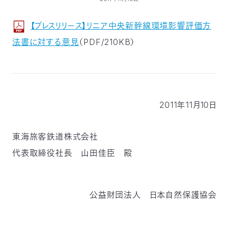
付
日
【プレスリリース】リニア中央新幹線環境影響評価方
で
本
活
法書に対する意見
（PDF/210KB）
活
自
動
自
動
然
紹
然
支
2011年11月10日
を
保
介
観
援
企
東海旅客鉄道株式会社
支
護
察
の
業
更
代表取締役社長 山田佳臣 殿
え
協
指
方
連
新
る
会
導
法
携
公益財団法人 日本自然保護協会
情
に
員
報