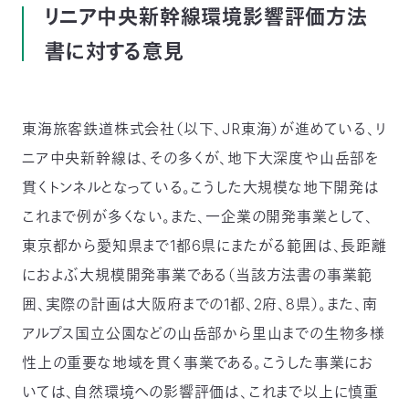
リニア中央新幹線環境影響評価方法
つ
プ
ラ
よ
書に対する意見
地
イ
く
図・
バ
資
あ
ア
シ
い
料
る
ク
ー
室
ご
セ
ポ
質
ス
リ
問
シ
て
ー
)
Instagram
Youtube
東海旅客鉄道株式会社（以下、JR東海）が進めている、リ
ニア中央新幹線は、その多くが、地下大深度や山岳部を
公
益
貫くトンネルとなっている。こうした大規模な地下開発は
財
団
これまで例が多くない。また、一企業の開発事業として、
法
人
日
東京都から愛知県まで1都6県にまたがる範囲は、長距離
本
自
におよぶ大規模開発事業である（当該方法書の事業範
然
保
囲、実際の計画は大阪府までの1都、2府、8県）。また、南
護
協
会
アルプス国立公園などの山岳部から里山までの生物多様
The
Nature
性上の重要な地域を貫く事業である。こうした事業にお
Conservation
Society
of
いては、自然環境への影響評価は、これまで以上に慎重
Japan(NACS-
J)