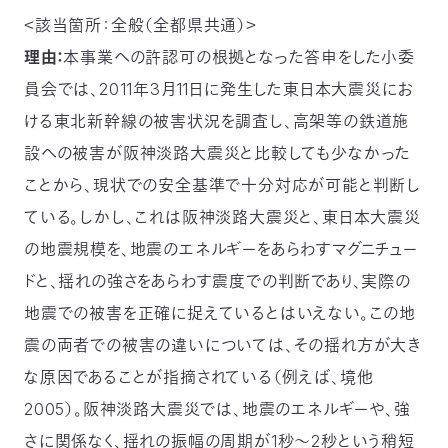
＜該当箇所：全般（全都県共通）＞
理由：
本事業への許認可の根拠となった答申をした小委
員会では、2011年3月11日に発生した東日本大震災にお
ける東北新幹線の被害状況を調査し、高架等の鉄道施
設への被害が阪神淡路大震災と比較しても少なかった
ことから、現状での安全基準で十分対応が可能と判断し
ている。しかし、これは阪神淡路大震災と、東日本大震災
の地震規模を、地震のエネルギーをあらわすマグニチュー
ドと、揺れの強さをあらわす震度での判断であり、実際の
地震での被害を正確に捉えているとはいえない。この地
震の両者での被害の違いについては、その揺れ方が大き
な原因であることが指摘されている（例えば、境他
2005）。阪神淡路大震災では、地震のエネルギーや、強
さに関係なく、揺れの振幅の周期が1秒～2秒という稍短