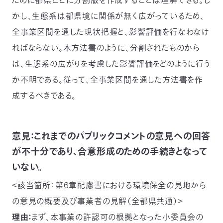
ために都県ごとに分割版を作成することは理解できる。し
03-
かし、生態系は都県境に関係が無く広がっているため、
3553-
4101（代
全事業区間を通した現状把握と、影響評価を行なわなけ
表）
ればならない。本方法書のように、分割されたものから
FAX：
03-
は、生態系の広がりを考慮した影響評価をどのように行う
3553-
か不明である。従って、全事業区間を通した方法書を作
0139
成するべきである。
閉じる
意見：これまでのパブリックコメントの意見への回答
が不十分であり、合意形成のための手続きとなって
いない。
＜該当箇所：第6章配慮書における環境保全の見地から
の意見の概要及び事業者の見解（全都県共通）＞
理由：
まず、本事業の許認可の根拠となった小委員会の