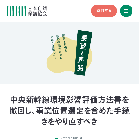
寄付する
All
menu
全メニュ
ー
メ
お
デ
問
ィ
い
nglish
ア
合
の
わ
方
せ
へ
会
員
の
中央新幹線環境影響評価方法書を
方
撤回し、事業位置選定を含めた手続
へ
きをやり直すべき
寄
2011年11月10日