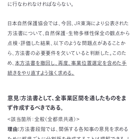
に行なわれなければならない。
〒
104-
0033
日本自然保護協会では、今回、JR東海により公表された
東
京
方法書について、自然保護・生物多様性保全の観点から
都
点検・評価した結果、以下のような問題点があることか
中
央
ら、方法書の必要要件を欠いていると判断した。このた
区
め、
本方法書を撤回し、再度、事業位置選定を含めた手
新
川
続きをやり直すよう強く求める。
1-
16-
10
ミ
意見：方法書として、全事業区間を通したものをま
ト
ず作成するべきである。
ヨ
ビ
＜該当箇所：全般（全都県共通）＞
ル
理由：
方法書段階では、関係する各知事の意見を求める
2F
TEL：