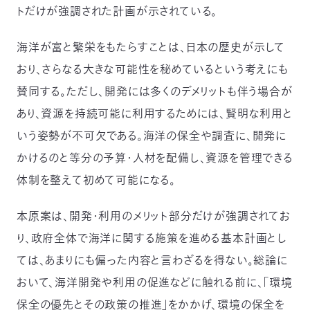
トだけが強調された計画が示されている。
〒
104-
0033
海洋が富と繁栄をもたらすことは、日本の歴史が示して
東
おり、さらなる大きな可能性を秘めているという考えにも
京
都
賛同する。ただし、開発には多くのデメリットも伴う場合が
中
あり、資源を持続可能に利用するためには、賢明な利用と
央
区
いう姿勢が不可欠である。海洋の保全や調査に、開発に
新
かけるのと等分の予算・人材を配備し、資源を管理できる
川
1-
体制を整えて初めて可能になる。
16-
10
本原案は、開発・利用のメリット部分だけが強調されてお
ミ
ト
り、政府全体で海洋に関する施策を進める基本計画とし
ヨ
ては、あまりにも偏った内容と言わざるを得ない。総論に
ビ
ル
おいて、海洋開発や利用の促進などに触れる前に、「環境
2F
保全の優先とその政策の推進」をかかげ、環境の保全を
TEL：