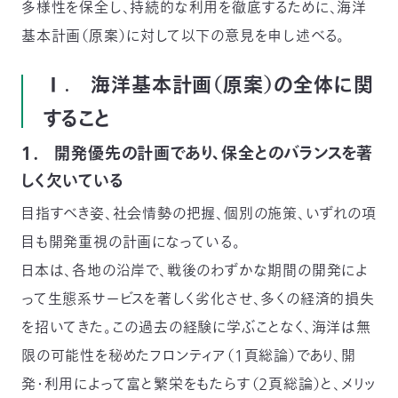
多様性を保全し、持続的な利用を徹底するために、海洋
つ
プ
基本計画（原案）に対して以下の意見を申し述べる。
ラ
よ
地
イ
く
図・
バ
資
あ
ア
シ
い
料
る
ク
ー
Ⅰ. 海洋基本計画（原案）の全体に関
室
ご
セ
ポ
質
ス
リ
問
シ
て
すること
ー
)
Instagram
Youtube
１． 開発優先の計画であり、保全とのバランスを著
公
益
しく欠いている
財
団
法
目指すべき姿、社会情勢の把握、個別の施策、いずれの項
人
日
目も開発重視の計画になっている。
本
自
日本は、各地の沿岸で、戦後のわずかな期間の開発によ
然
保
って生態系サービスを著しく劣化させ、多くの経済的損失
護
協
会
を招いてきた。この過去の経験に学ぶことなく、海洋は無
The
Nature
限の可能性を秘めたフロンティア（１頁総論）であり、開
Conservation
Society
of
発・利用によって富と繁栄をもたらす（２頁総論）と、メリッ
Japan(NACS-
J)