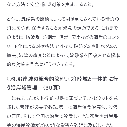
ない方法で安全・防災対策を実施すること。
とくに、流砂系の断絶によって引き起こされている砂浜の
消失を防ぎ、保全することが緊急の課題である。これまで
のように、防波堤・防潮堤・潜堤・突堤などの海岸のコンク
リート化による対症療法ではなく、砂防ダムや貯水ダムの
撤去、港湾の改良などによって、流砂系を回復させる根本
的な対策を早急に行うべきである。
○９．沿岸域の総合的管理、（２）陸域と一体的に行
う沿岸域管理 （39頁）
Ⅰにも記したが、科学的根拠に基づいて、ハビタットを意
識した管理が必要である。第一に海岸侵食や高波、波浪
の原因、そして全国の沿岸に設置してきた護岸や離岸堤
等の海岸設備がどのような影響を砂浜に及ぼしてきた