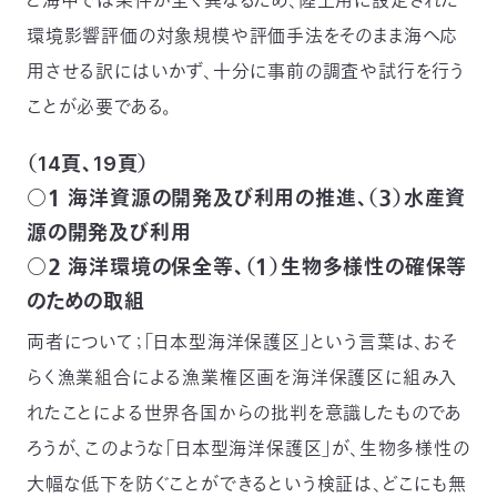
と海中では条件が全く異なるため、陸上用に設定された
環境影響評価の対象規模や評価手法をそのまま海へ応
用させる訳にはいかず、十分に事前の調査や試行を行う
ことが必要である。
（14頁、19頁）
○１ 海洋資源の開発及び利用の推進、（３）水産資
源の開発及び利用
○２ 海洋環境の保全等、（１）生物多様性の確保等
のための取組
両者について；「日本型海洋保護区」という言葉は、おそ
らく漁業組合による漁業権区画を海洋保護区に組み入
れたことによる世界各国からの批判を意識したものであ
ろうが、このような「日本型海洋保護区」が、生物多様性の
大幅な低下を防ぐことができるという検証は、どこにも無