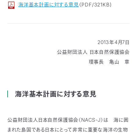
海洋基本計画に対する意見
（PDF/321KB)
付
日
で
本
活
活
自
動
自
2013年4月7日
動
公益財団法人 日本自然保護協会
然
紹
然
支
理事長 亀山 章
を
保
介
観
援
企
支
護
察
の
業
更
海洋基本計画に対する意見
え
協
指
方
連
新
る
会
導
法
携
情
公益財団法人日本自然保護協会（NACS-J）は 海に囲
まれた島国である日本にとって非常に重要な海洋の生物
に
員
報