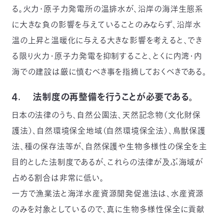
る。火力・原子力発電所の温排水が、沿岸の海洋生態系
に大きな負の影響を与えていることのみならず、沿岸水
温の上昇と温暖化に与える大きな影響を考えると、でき
る限り火力・原子力発電を抑制すること、とくに内湾・内
海での建設は厳に慎むべき事を指摘しておくべきである。
４. 法制度の再整備を行うことが必要である。
日本の法律のうち、自然公園法、天然記念物（文化財保
護法）、自然環境保全地域（自然環境保全法）、鳥獣保護
法、種の保存法等が、自然保護や生物多様性の保全を主
目的とした法制度であるが、これらの法律が及ぶ海域が
占める割合は非常に低い。
一方で漁業法と海洋水産資源開発促進法は、水産資源
のみを対象としているので、真に生物多様性保全に貢献