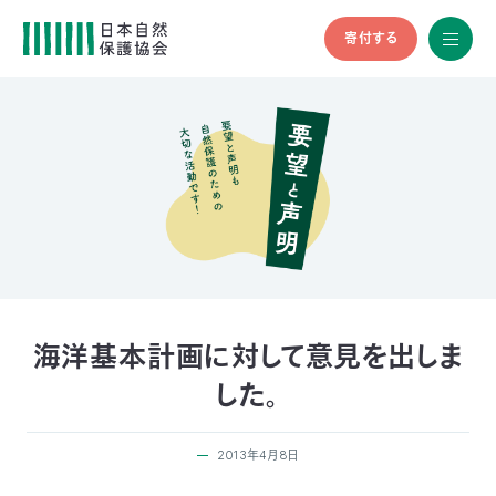
寄付する
All
menu
全メニュ
ー
メ
お
デ
問
ィ
い
nglish
ア
合
の
わ
方
せ
へ
会
員
の
海洋基本計画に対して意見を出しま
方
した。
へ
2013年4月8日
寄