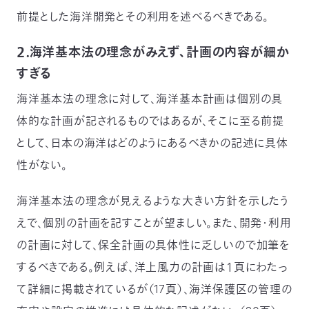
03-
前提とした海洋開発とその利用を述べるべきである。
3553-
4101（代
２．海洋基本法の理念がみえず、計画の内容が細か
表）
FAX：
すぎる
03-
3553-
海洋基本法の理念に対して、海洋基本計画は個別の具
0139
体的な計画が記されるものではあるが、そこに至る前提
として、日本の海洋はどのようにあるべきかの記述に具体
閉じる
性がない。
海洋基本法の理念が見えるような大きい方針を示したう
えで、個別の計画を記すことが望ましい。また、開発・利用
の計画に対して、保全計画の具体性に乏しいので加筆を
するべきである。例えば、洋上風力の計画は１頁にわたっ
て詳細に掲載されているが（17頁）、海洋保護区の管理の