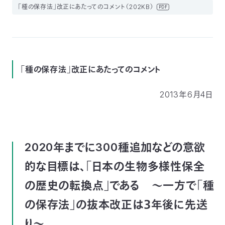
「種の保存法」改正にあたってのコメント（202KB）
付
PDF
日
で
本
活
活
自
動
自
「種の保存法」改正にあたってのコメント
動
然
紹
然
支
2013年6月4日
を
保
介
観
援
企
支
護
察
の
業
更
2020年までに300種追加などの意欲
え
協
指
方
連
的な目標は、「日本の生物多様性保全
新
の歴史の転換点」である ～一方で「種
る
会
導
法
携
情
の保存法」の抜本改正は３年後に先送
に
員
報
り～