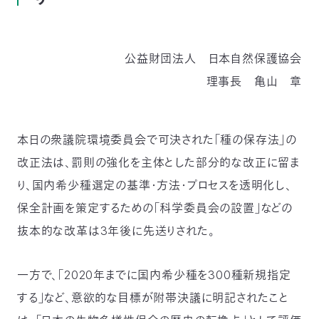
つ
プ
ラ
よ
地
イ
く
図・
バ
資
あ
ア
シ
い
公益財団法人 日本自然保護協会
料
る
ク
ー
室
ご
セ
ポ
質
ス
リ
理事長 亀山 章
問
シ
て
ー
)
Instagram
Youtube
公
本日の衆議院環境委員会で可決された「種の保存法」の
益
財
団
改正法は、罰則の強化を主体とした部分的な改正に留ま
法
人
り、国内希少種選定の基準・方法・プロセスを透明化し、
日
本
保全計画を策定するための「科学委員会の設置」などの
自
然
保
抜本的な改革は3年後に先送りされた。
護
協
会
一方で、「2020年までに国内希少種を300種新規指定
The
Nature
Conservation
Society
する」など、意欲的な目標が附帯決議に明記されたこと
of
Japan(NACS-
J)