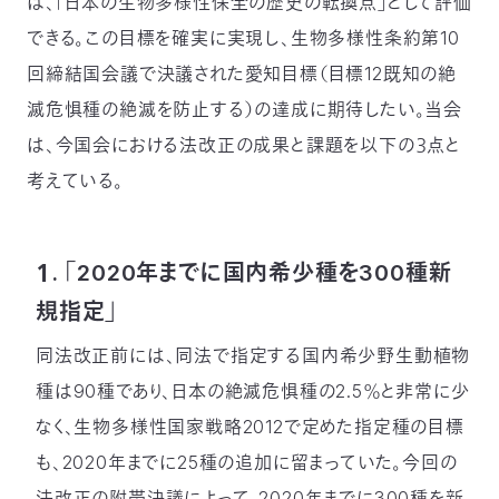
は、「日本の生物多様性保全の歴史の転換点」として評価
〒
できる。この目標を確実に実現し、生物多様性条約第10
104-
0033
回締結国会議で決議された愛知目標（目標12既知の絶
東
滅危惧種の絶滅を防止する）の達成に期待したい。当会
京
都
は、今国会における法改正の成果と課題を以下の３点と
中
考えている。
央
区
新
川
１. 「2020年までに国内希少種を300種新
1-
16-
規指定」
10
ミ
同法改正前には、同法で指定する国内希少野生動植物
ト
種は90種であり、日本の絶滅危惧種の2.5％と非常に少
ヨ
ビ
なく、生物多様性国家戦略2012で定めた指定種の目標
ル
も、2020年までに25種の追加に留まっていた。今回の
2F
TEL：
法改正の附帯決議によって、2020年までに300種を新