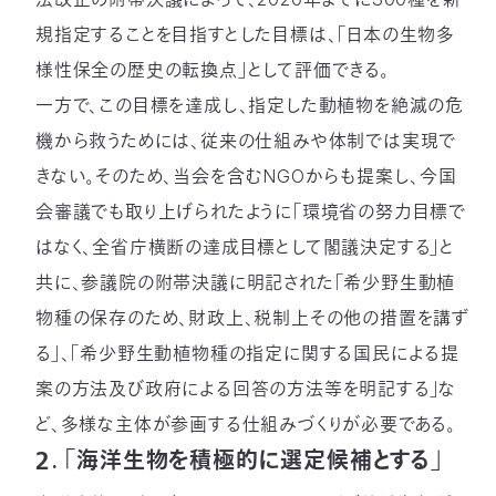
03-
規指定することを目指すとした目標は、「日本の生物多
3553-
4101（代
様性保全の歴史の転換点」として評価できる。
表）
一方で、この目標を達成し、指定した動植物を絶滅の危
FAX：
03-
機から救うためには、従来の仕組みや体制では実現で
3553-
きない。そのため、当会を含むNGOからも提案し、今国
0139
会審議でも取り上げられたように「環境省の努力目標で
閉じる
はなく、全省庁横断の達成目標として閣議決定する」と
共に、参議院の附帯決議に明記された「希少野生動植
物種の保存のため、財政上、税制上その他の措置を講ず
る」、「希少野生動植物種の指定に関する国民による提
案の方法及び政府による回答の方法等を明記する」な
ど、多様な主体が参画する仕組みづくりが必要である。
２. 「海洋生物を積極的に選定候補とする」