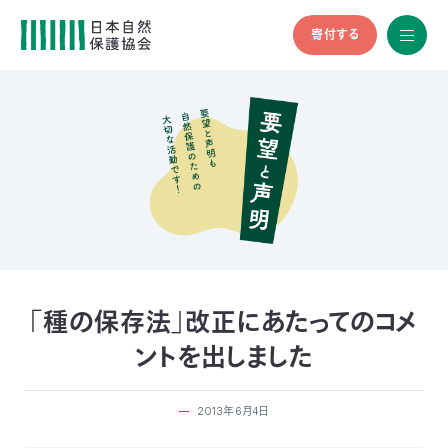
寄付する
All
menu
全メニュ
ー
メ
お
デ
問
ィ
い
nglish
ア
合
の
わ
方
せ
へ
会
員
の
「種の保存法」改正にあたってのコメ
方
ントを出しました
へ
2013年6月4日
寄