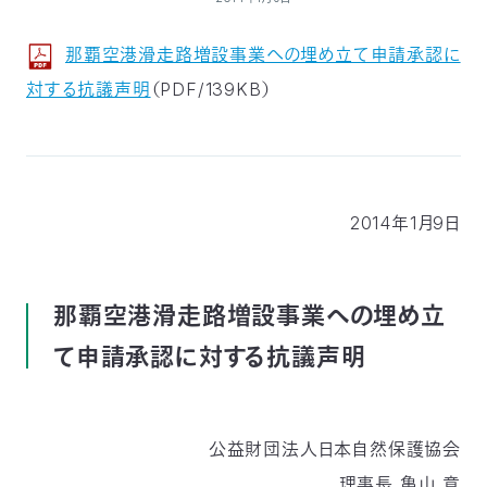
付
日
那覇空港滑走路増設事業への埋め立て申請承認に
で
本
活
対する抗議声明
（PDF/139KB）
活
自
動
自
動
然
紹
然
支
2014年1月9日
を
保
介
観
援
企
支
護
察
の
業
更
那覇空港滑走路増設事業への埋め立
え
て申請承認に対する抗議声明
協
指
方
連
新
る
会
導
法
携
情
公益財団法人日本自然保護協会
に
員
報
理事長 亀山 章