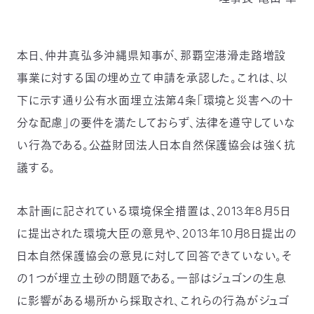
つ
プ
ラ
よ
地
イ
く
図・
バ
資
あ
ア
シ
い
本日、仲井真弘多沖縄県知事が、那覇空港滑走路増設
料
る
ク
ー
室
ご
セ
ポ
質
事業に対する国の埋め立て申請を承認した。これは、以
ス
リ
問
シ
て
ー
)
Instagram
Youtube
下に示す通り公有水面埋立法第４条「環境と災害への十
分な配慮」の要件を満たしておらず、法律を遵守していな
公
益
い行為である。公益財団法人日本自然保護協会は強く抗
財
団
法
議する。
人
日
本
自
本計画に記されている環境保全措置は、2013年8月5日
然
保
に提出された環境大臣の意見や、2013年10月8日提出の
護
協
会
日本自然保護協会の意見に対して回答できていない。そ
The
Nature
の１つが埋立土砂の問題である。一部はジュゴンの生息
Conservation
Society
of
に影響がある場所から採取され、これらの行為がジュゴ
Japan(NACS-
J)