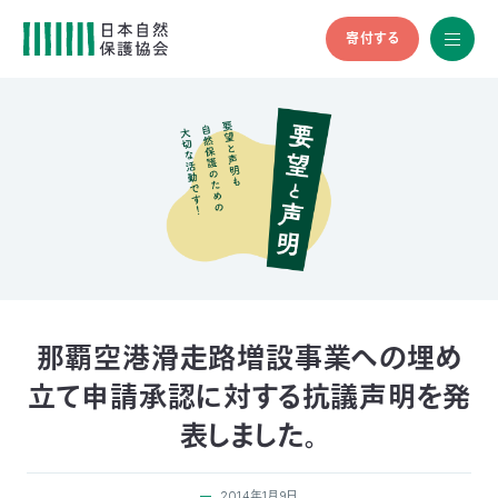
寄付する
All
menu
全メニュ
ー
メ
お
デ
問
ィ
い
nglish
ア
合
の
わ
方
せ
へ
会
員
の
那覇空港滑走路増設事業への埋め
方
立て申請承認に対する抗議声明を発
へ
表しました。
寄
2014年1月9日