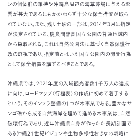
ンの個体群の維持や沖縄島周辺の海草藻場に与える影
〒
104-
響が甚大であるにもかかわらず十分な保全措置が取ら
0033
れていない。また、残り土砂の一部は、2014年3月に指定
東
京
が決定されている、慶良間諸島国立公園の普通地域内
都
から採取される。これは自然公園法に基づく自然保護行
中
央
政の軽視であり、指定前とはいえ国立公園内の開発行為
区
として保全措置を講ずるべきことである。
新
川
1-
沖縄県では、2021年度の入域観光客数１千万人の達成
16-
10
に向け、ロードマップ（行程表）の作成に初めて着手する
ミ
という。そのインフラ整備の１つが本事業である。豊かなサ
ト
ヨ
ンゴ礁から成る自然海岸を埋めて進める本事業は、自然
ビ
破壊行為であり、近年沖縄県自身が作ったた長期計画で
ル
2F
ある沖縄２１世紀ビジョンや生物多様性おきなわ戦略に
TEL：