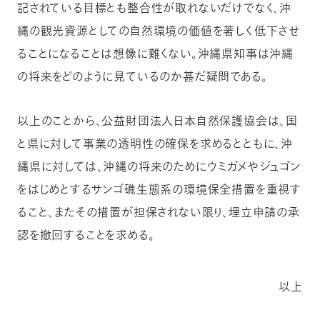
記されている目標とも整合性が取れないだけでなく、沖
03-
3553-
縄の観光資源としての自然環境の価値を著しく低下させ
4101（代
ることになることは想像に難くない。沖縄県知事は沖縄
表）
FAX：
の将来をどのように見ているのか甚だ疑問である。
03-
3553-
0139
以上のことから、公益財団法人日本自然保護協会は、国
と県に対して事業の透明性の確保を求めるとともに、沖
閉じる
縄県に対しては、沖縄の将来のためにウミガメやジュゴン
をはじめとするサンゴ礁生態系の環境保全措置を重視す
ること、またその措置が担保されない限り、埋立申請の承
認を撤回することを求める。
以上