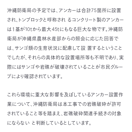
〒
沖縄防衛局の予定では、アンカーは合計75箇所に設置
104-
0033
され、トンブロックと呼称され るコンクリート製のアンカー
東
は１基が10ｔから最大45ｔにもなる巨大な物です。沖縄防
京
都
衛局が沖縄県農林水産部からの照会に応じた回答で
中
は、サンゴ類の生育状況に配慮して設 置するということ
央
区
でしたが、それらの具体的な設置場所等も不明であり、実
新
際にはサンゴや岩礁が破壊されていることが市民グルー
川
1-
プにより確認されています。
16-
10
ミ
これら環境に重大な影響を及ぼしているアンカー設置作
ト
業について、沖縄防衛局は本工事での岩礁破砕が許可
ヨ
ビ
されていること等を踏まえ、岩礁破砕関連手続きの対象
ル
にならない と判断しているとしています。
2F
TEL：