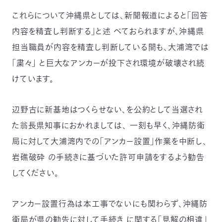
03-
これらについて沖縄県としては、新聞報道によると「回答
3553-
4101（代
内容を精査し判断する」と述 べておられますが、沖縄県
表）
担当職員が内容を精査し判断している間も、大浦湾では
FAX：
03-
「粛々」 と巨大なアンカーが投下され環境が破壊され続
3553-
けています。
0139
閉じる
辺野古に新基地はつくらせない、を公約として当選され
た翁長県知事におかれましては、 一刻も早く、沖縄防衛
局に対して大浦湾内での「アンカー設置」作業を中断し、
岩礁破砕 の手続きに基づいた許可申請をするよう勧告
してください。
アンカー設置行為は本工事でないにも関わらず、沖縄防
衛局が県の勧告に対して手続き に関する「見解の相違」