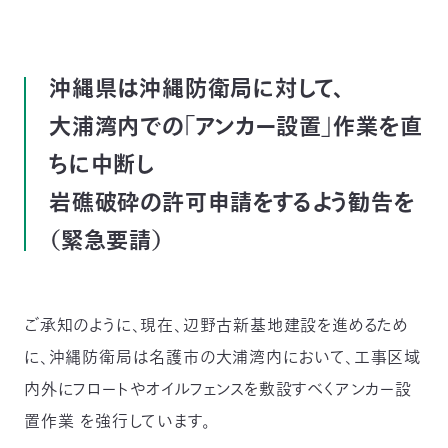
つ
プ
ラ
よ
地
イ
く
図・
バ
資
あ
ア
シ
い
料
る
沖縄県は沖縄防衛局に対して、
ク
ー
室
ご
セ
ポ
質
ス
リ
問
大浦湾内での「アンカー設置」作業を直
シ
て
ー
)
Instagram
Youtube
ちに中断し
公
益
岩礁破砕の許可申請をするよう勧告を
財
団
（緊急要請）
法
人
日
本
自
然
保
ご承知のように、現在、辺野古新基地建設を進めるため
護
協
に、沖縄防衛局は名護市の大浦湾内において、工事区域
会
The
内外にフロートやオイルフェンスを敷設すべくアンカー設
Nature
Conservation
Society
置作業 を強行しています。
of
Japan(NACS-
J)