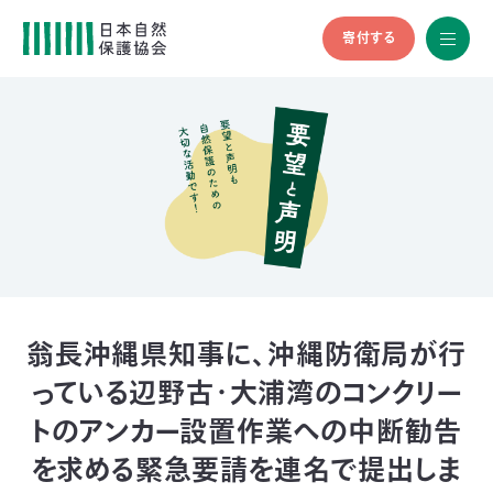
寄付する
All
menu
全メニュ
ー
メ
お
デ
問
ィ
い
nglish
ア
合
の
わ
方
せ
へ
会
員
の
翁長沖縄県知事に、沖縄防衛局が行
方
っている辺野古・大浦湾のコンクリー
へ
トのアンカー設置作業への中断勧告
寄
を求める緊急要請を連名で提出しま