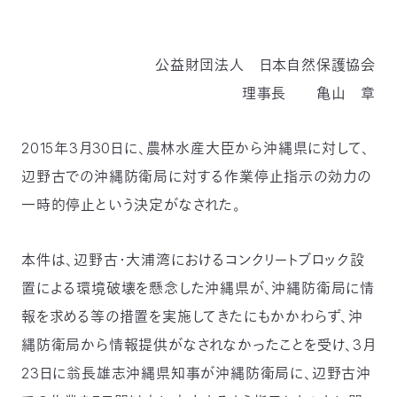
つ
プ
ラ
よ
地
イ
く
図・
バ
資
あ
公益財団法人 日本自然保護協会
ア
シ
い
料
る
ク
ー
室
ご
セ
ポ
理事長 亀山 章
質
ス
リ
問
シ
て
ー
)
Instagram
Youtube
2015年3月30日に、農林水産大臣から沖縄県に対して、
公
益
辺野古での沖縄防衛局に対する作業停止指示の効力の
財
団
一時的停止という決定がなされた。
法
人
日
本
本件は、辺野古・大浦湾におけるコンクリートブロック設
自
然
保
置による環境破壊を懸念した沖縄県が、沖縄防衛局に情
護
協
報を求める等の措置を実施してきたにもかかわらず、沖
会
The
縄防衛局から情報提供がなされなかったことを受け、3月
Nature
Conservation
Society
23日に翁長雄志沖縄県知事が沖縄防衛局に、辺野古沖
of
Japan(NACS-
J)