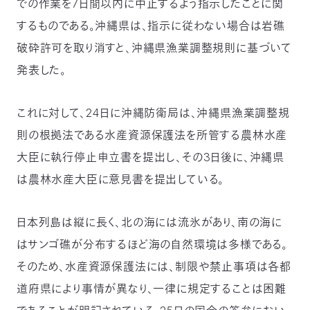
での作業を7日間以内に中止するよう指示したことに関
〒
するものである。沖縄県は、指示に従わない場合は岩礁
104-
0033
破砕許可を取り消すと、沖縄県漁業調整規則に基づいて
東
発表した。
京
都
中
これに対して、24日に沖縄防衛局は、沖縄県漁業調整規
央
区
則の根拠法である水産資源保護法を所管する農林水産
新
大臣に執行停止申立書を提出し、その3日後に、沖縄県
川
1-
は農林水産大臣に意見書を提出している。
16-
10
ミ
日本列島は縦に長く、北の海には流氷があり、南の海に
ト
はサンゴ礁が分布するほど海の自然環境は多様である。
ヨ
ビ
そのため、水産資源保護法には、制限や禁止事項は各都
ル
道府県により事情が異なり、一律に規定することは困難
2F
TEL：