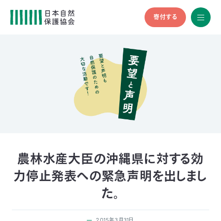
寄付する
All
menu
全メニュ
ー
メ
お
デ
問
ィ
い
nglish
ア
合
の
わ
方
せ
へ
会
員
の
農林水産大臣の沖縄県に対する効
方
力停止発表への緊急声明を出しまし
へ
た。
寄
2015年3月31日