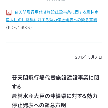
付
日
普天間飛行場代替施設建設事業に関する農林水
で
本
活
産大臣の沖縄県に対する効力停止発表への緊急声明
（PDF/158KB）
活
自
動
自
動
然
紹
然
支
を
保
介
観
援
企
2015年3月31日
支
護
察
の
業
更
え
普天間飛行場代替施設建設事業に関
協
指
方
連
新
する
る
会
導
法
携
情
農林水産大臣の沖縄県に対する効力
に
員
報
停止発表への緊急声明