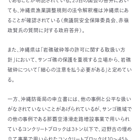
であることが明記されている。25日の国会の答弁におい
03-
ても、沖縄県漁業調整規則の法令解釈権は沖縄県にあ
3553-
4101（代
ることが確認されている（衆議院安全保障委員会、赤嶺
表）
政賢氏の質問に対する政府答弁）。
FAX：
03-
3553-
また、沖縄県は「岩礁破砕等の許可に関する取扱い方
0139
針」において、サンゴ礁の保護を重視する立場から、岩礁
閉じる
破砕について「細心の注意を払う必要がある」と定めてい
る。
一方、沖縄防衛局の申立書には、他の事例と公平な扱い
がなされていないことがあげられているが、サンゴ礁域で
の他の事例である那覇空港滑走路増設事業で用いられ
ているコンクリートブロックは3トン以下で、辺野古の埋め
立て事業で用いられたコンクリートブロックは10～45ト